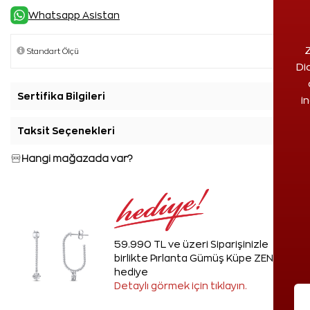
Whatsapp Asistan
Z
Di
Sertifika Bilgileri
+
i
Taksit Seçenekleri
+
Hangi mağazada var?
59.990 TL ve üzeri Siparişinizle
birlikte Pırlanta Gümüş Küpe ZEN'den
hediye
Detaylı görmek için tıklayın.