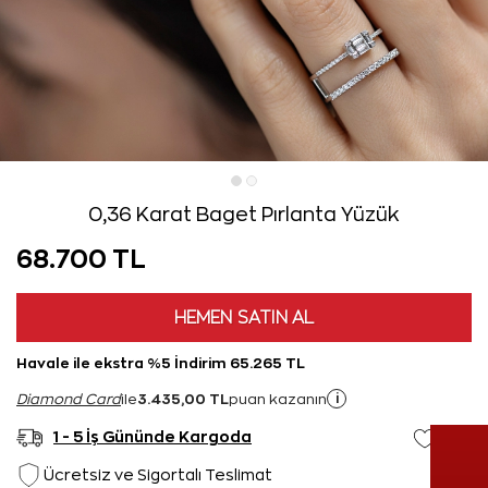
0,36 Karat Baget Pırlanta Yüzük
68.700 TL
HEMEN SATIN AL
Havale ile ekstra %5 İndirim 65.265 TL
3.435,00 TL
i
Diamond Card
ile
puan kazanın
1 - 5 İş Gününde Kargoda
Ücretsiz ve Sigortalı Teslimat