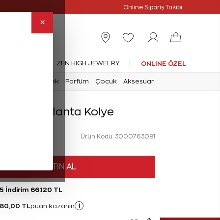
Online Özel
Online Sipariş Takibi
×
leksiyonlar
ZEN HIGH JEWELRY
ONLINE ÖZEL
mark
Saat
Erkek
Parfüm
Çocuk
Aksesuar
 Karat Pırlanta Kolye
Ürün Kodu: 3000763081
HEMEN SATIN AL
5 İndirim 66.120 TL
480,00 TL
i
puan kazanın