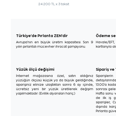
24.200 TL x 3 taksit
Türkiye'de Pırlanta ZEN'dir
Ödeme se
Avrupa'nın en büyük üretim kapasitesi. Son 9
Havale/EFT
yılın pırlantalı mücevher ihracat şampiyonu.
kartlarıyla al
Yüzük ölçü değişimi
Sipariş ve
İnternet mağazasına özel, satın aldığınız
Siparişler
yüzüğün ölçüsü küçük ya da büyük geldiğinde,
detaylarınd
siparişiniz elinize ulaştıktan sonra 6 ay içinde,
13.00'a kada
ücretsiz yeni bir yüzük üretilerek değişim
sonrası gelen
yapılmaktadır. (Evlilik alyansları hariç.)
Hafta sonu v
de ilk iş g
siparişler, 
dışında karg
Pırlanta güve