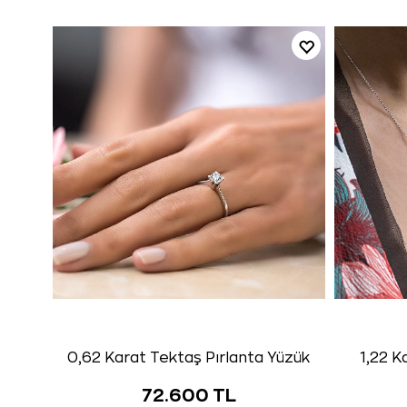
0,62 Karat Tektaş Pırlanta Yüzük
1,22 K
72.600 TL