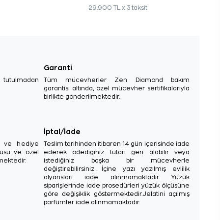
29.900 TL x 3 taksit
Garanti
e tutulmadan
Tüm mücevherler Zen Diamond bakım
garantisi altında, özel mücevher sertifikalarıyla
birlikte gönderilmektedir.
İptal/İade
sı ve hediye
Teslim tarihinden itibaren 14 gün içerisinde iade
tusu ve özel
ederek ödediğiniz tutarı geri alabilir veya
mektedir.
istediğiniz başka bir mücevherle
değiştirebilirsiniz. İçine yazı yazılmış evlilik
alyansları iade alınmamaktadır. Yüzük
siparişlerinde iade prosedürleri yüzük ölçüsüne
göre değişiklik göstermektedir.Jelatini açılmış
parfümler iade alınmamaktadır.