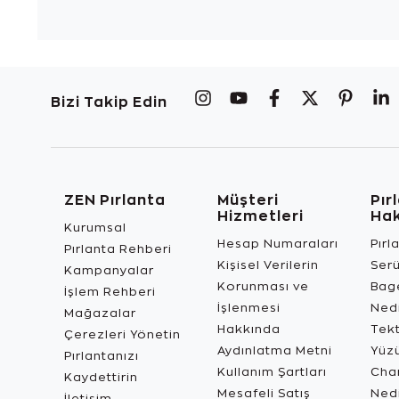
Bizi Takip Edin
ZEN Pırlanta
Müşteri
Pır
Hizmetleri
Ha
Kurumsal
Hesap Numaraları
Pırl
Pırlanta Rehberi
Kişisel Verilerin
Ser
Kampanyalar
Korunması ve
Bage
İşlem Rehberi
İşlenmesi
Ned
Mağazalar
Hakkında
Tekt
Çerezleri Yönetin
Aydınlatma Metni
Yüz
Pırlantanızı
Kullanım Şartları
Char
Kaydettirin
Mesafeli Satış
Ned
İletişim