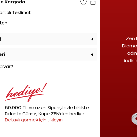
nde Kargoda
ortalı Teslimat
tan
Zen 
i
+
Diamon
adım
eri
+
indir
 var?
59.990 TL ve üzeri Siparişinizle birlikte
Pırlanta Gümüş Küpe ZEN'den hediye
Detaylı görmek için tıklayın.