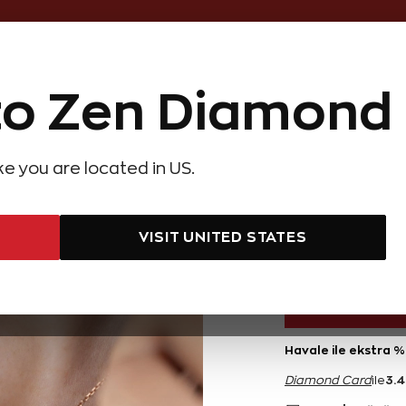
Online Özel 14 Gün Kayıpsız İade
o Zen Diamond
Hediye Önerileri
Evlilik Teklifi
Setler
Özel Ko
olyeler
Pırlanta Küpeler
Pırlanta Bileklikler
Zen Alyans
Forever
ike you are located in US.
 PAYLAŞILANLAR
0,40 Karat Pırlanta Kolye
0,40
VISIT UNITED STATES
69.600 TL
Havale ile ekstra %
3.
Diamond Card
ile