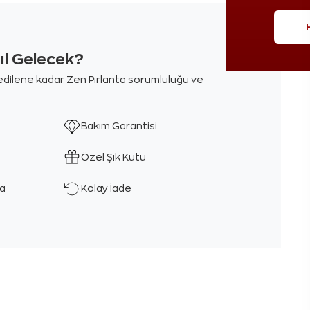
sıl Gelecek?
m edilene kadar Zen Pırlanta sorumluluğu ve
Bakım Garantisi
Özel Şık Kutu
ka
Kolay İade