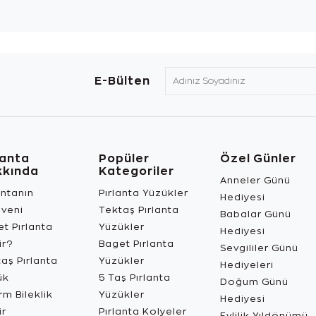
E-Bülten
lanta
Popüler
Özel Günler
kkında
Kategoriler
Anneler Günü
antanın
Pırlanta Yüzükler
Hediyesi
üveni
Tektaş Pırlanta
Babalar Günü
t Pırlanta
Yüzükler
Hediyesi
ir?
Baget Pırlanta
Sevgililer Günü
aş Pırlanta
Yüzükler
Hediyeleri
ük
5 Taş Pırlanta
Doğum Günü
m Bileklik
Yüzükler
Hediyesi
ir
Pırlanta Kolyeler
Evlilik Yıldönümü