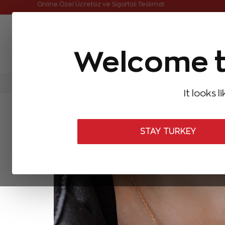
Online Özel Ücretsiz ve Sigortalı Teslimat
Welcome t
FIRSATLAR
Aynı Gün Kargo
Çok Satanlar
Baget Pırlantalar
Pırlanta Yüzükler
Pırlanta K
It looks l
ANASAYFA
SOSYAL MEDYADA PAYLAŞILANLAR
SOSYAL MEDYADA
STAY TURKEY