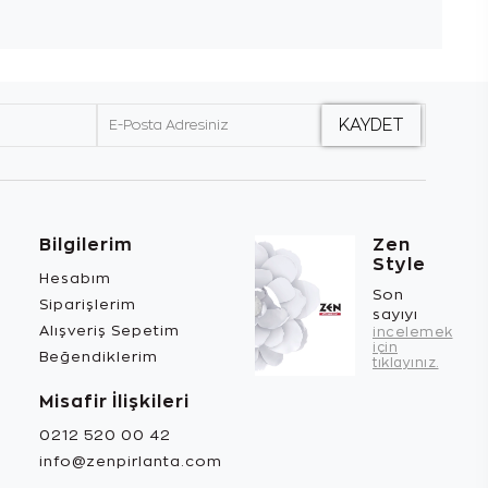
Bilgilerim
Zen
Style
Hesabım
Son
Siparişlerim
sayıyı
Alışveriş Sepetim
incelemek
için
Beğendiklerim
tıklayınız.
Misafir İlişkileri
0212 520 00 42
info@zenpirlanta.com