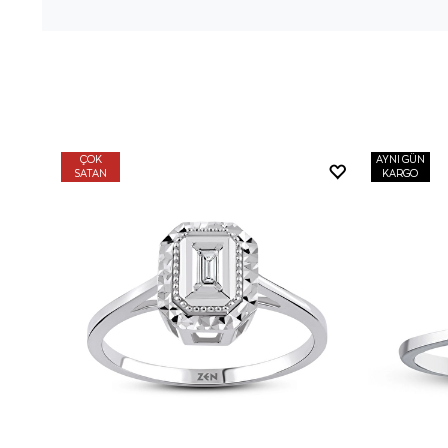
ÇOK
AYNI GÜN
SATAN
KARGO