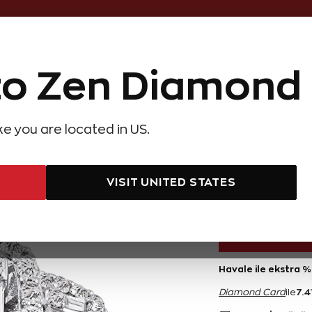
Online Özel 14 Gün Kayıpsız İade
o Zen Diamond
Hediye Önerileri
Evlilik Teklifi
Setler
Özel Ko
olyeler
Pırlanta Küpeler
Pırlanta Bileklikler
Zen Alyans
Forever
ike you are located in US.
t Baget Pırlanta Yüzük
1,35 Ka
VISIT UNITED STATES
148.300 TL
Havale ile ekstra %
7.4
Diamond Card
ile