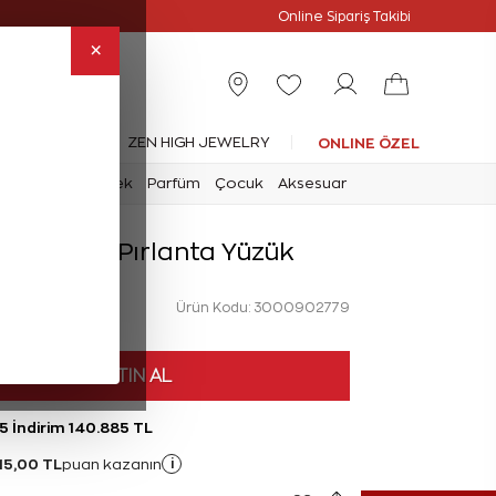
Online Özel
Online Sipariş Takibi
×
leksiyonlar
ZEN HIGH JEWELRY
ONLINE ÖZEL
mark
Saat
Erkek
Parfüm
Çocuk
Aksesuar
rat Baget Pırlanta Yüzük
Ürün Kodu: 3000902779
HEMEN SATIN AL
5 İndirim 140.885 TL
15,00 TL
i
puan kazanın