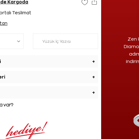
ünde Kargoda
ortalı Teslimat
tan
Zen 
Diamon
adım
i
+
indir
eri
+
+
 var?