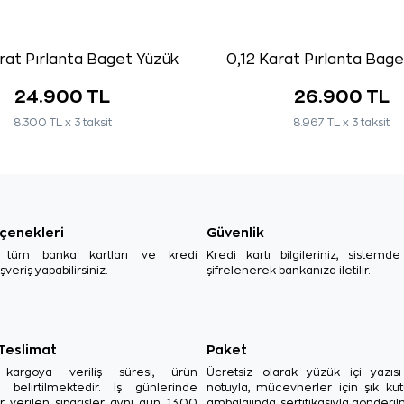
rat Pırlanta Baget Yüzük
0,12 Karat Pırlanta Bag
24.900 TL
26.900 TL
8.300 TL x 3 taksit
8.967 TL x 3 taksit
çenekleri
Güvenlik
, tüm banka kartları ve kredi
Kredi kartı bilgileriniz, sistemd
ışveriş yapabilirsiniz.
şifrelenerek bankanıza iletilir.
 Teslimat
Paket
in kargoya veriliş süresi, ürün
Ücretsiz olarak yüzük içi yazı
a belirtilmektedir. İş günlerinde
notuyla, mücevherler için şık ku
r verilen siparişler aynı gün, 13.00
ambalajında, sertifikasıyla gönderil