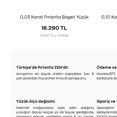
0,03 Karat Pırlanta Baget Yüzük
0,10 Ka
16.290 TL
5.430 TL x 3 taksit
Türkiye'de Pırlanta ZEN'dir
Ödeme se
Avrupa'nın en büyük üretim kapasitesi. Son 9
Havale/EFT
yılın pırlantalı mücevher ihracat şampiyonu.
kartlarıyla al
Yüzük ölçü değişimi
Sipariş ve
İnternet mağazasına özel, satın aldığınız
Siparişler
yüzüğün ölçüsü küçük ya da büyük geldiğinde,
detaylarınd
siparişiniz elinize ulaştıktan sonra 6 ay içinde,
13.00'a kada