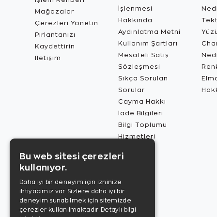
İşlenmesi
Ned
Mağazalar
Hakkında
Tekt
Çerezleri Yönetin
Aydınlatma Metni
Yüz
Pırlantanızı
Kullanım Şartları
Char
Kaydettirin
Mesafeli Satış
Ned
İletişim
Sözleşmesi
Renk
Sıkça Sorulan
Elma
Sorular
Hak
Cayma Hakkı
İade Bilgileri
Bilgi Toplumu
Hizmetleri
Bu web sitesi çerezleri
kullanıyor.
Daha iyi bir deneyim için izninize
ihtiyacımız var. Sizlere daha iyi bir
deneyim sunabilmek için sitemizde
çerezler kullanılmaktadır.
Detaylı bilgi