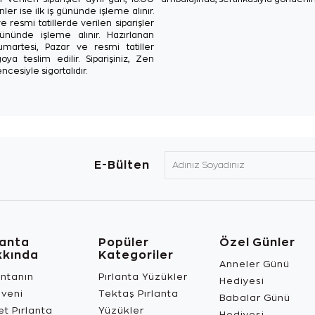
ler ise ilk iş gününde işleme alınır.
e resmi tatillerde verilen siparişler
ününde işleme alınır. Hazırlanan
Cumartesi, Pazar ve resmi tatiller
oya teslim edilir. Siparişiniz, Zen
ncesiyle sigortalıdır.
E-Bülten
lanta
Popüler
Özel Günler
kkında
Kategoriler
Anneler Günü
antanın
Pırlanta Yüzükler
Hediyesi
üveni
Tektaş Pırlanta
Babalar Günü
t Pırlanta
Yüzükler
Hediyesi