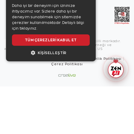
Daha iyi bir deneyim için izninize
ihtiyacımız var. Sizlere daha iyi bir
deneyim sunabilmek için sitemizde
çerezler kullanılmaktadır.
Detaylı bilgi
için tıklayınız.
TÜM ÇEREZLERI KABUL ET
Copyright © 2026, Zen Diamond tescilli markadır.
Zen Diamond Birleşmiş Markalar Derneği ve
Turquality Destek Programı üyesidir. US
KIŞISELLEŞTIR
Kullanım Şartları
Gizlilik İlkeleri
Güvenlik Politikası
Çerez Politikası