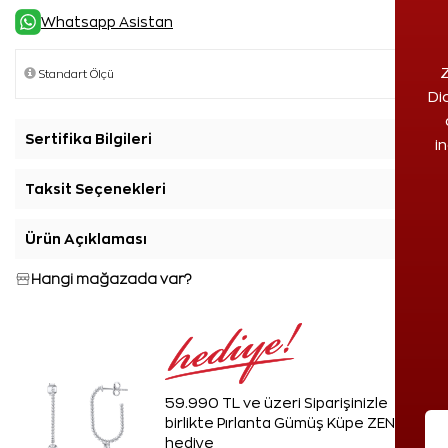
Whatsapp Asistan
Z
Di
Sertifika Bilgileri
+
i
Taksit Seçenekleri
+
Ürün Açıklaması
+
Hangi mağazada var?
59.990 TL ve üzeri Siparişinizle
birlikte Pırlanta Gümüş Küpe ZEN'den
hediye