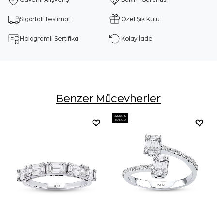
Güvenli Alışveriş
Bakım Garantisi
Sigortalı Teslimat
Özel Şık Kutu
Hologramlı Sertifika
Kolay İade
Benzer Mücevherler
AYNI GÜN
KARGO