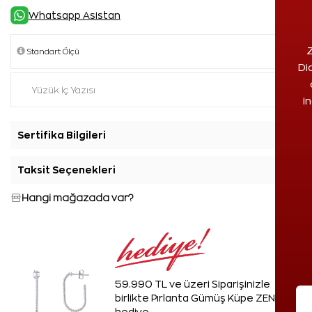
Whatsapp Asistan
Z
Di
i
Sertifika Bilgileri
+
Taksit Seçenekleri
+
Hangi mağazada var?
59.990 TL ve üzeri Siparişinizle
birlikte Pırlanta Gümüş Küpe ZEN'den