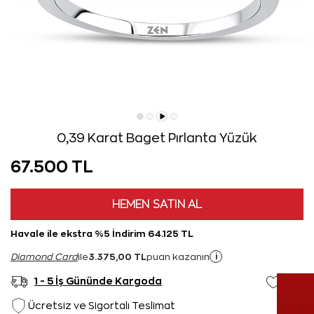
0,39 Karat Baget Pırlanta Yüzük
67.500 TL
HEMEN SATIN AL
Havale ile ekstra %5 İndirim 64.125 TL
3.375,00 TL
i
Diamond Card
ile
puan kazanın
1 - 5 İş Gününde Kargoda
Ücretsiz ve Sigortalı Teslimat