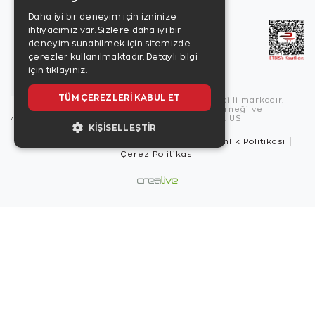
Daha iyi bir deneyim için izninize
ihtiyacımız var. Sizlere daha iyi bir
deneyim sunabilmek için sitemizde
çerezler kullanılmaktadır.
Detaylı bilgi
için tıklayınız.
TÜM ÇEREZLERI KABUL ET
Copyright © 2026, Zen Diamond tescilli markadır.
Zen Diamond Birleşmiş Markalar Derneği ve
Turquality Destek Programı üyesidir. US
KIŞISELLEŞTIR
Kullanım Şartları
Gizlilik İlkeleri
Güvenlik Politikası
Çerez Politikası