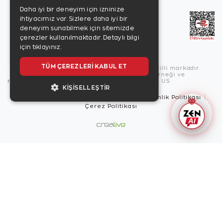
Daha iyi bir deneyim için izninize
ihtiyacımız var. Sizlere daha iyi bir
deneyim sunabilmek için sitemizde
çerezler kullanılmaktadır.
Detaylı bilgi
için tıklayınız.
TÜM ÇEREZLERI KABUL ET
Copyright © 2026, Zen Diamond tescilli markadır.
Zen Diamond Birleşmiş Markalar Derneği ve
Turquality Destek Programı üyesidir. US
KIŞISELLEŞTIR
Kullanım Şartları
Gizlilik İlkeleri
Güvenlik Politikası
Çerez Politikası