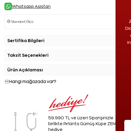
Whatsapp Asistan
Z
Di
Sertifika Bilgileri
+
i
Taksit Seçenekleri
+
Ürün Açıklaması
+
Hangi mağazada var?
59.990 TL ve üzeri Siparişinizle
birlikte Pırlanta Gümüş Küpe ZEN'den
hediye