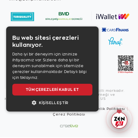
Bu web sitesi çerezleri
kullanıyor.
Daha iyi bir deneyim için izninize
ihtiyacımız var. Sizlere daha iyi bir
deneyim sunabilmek için sitemizde
çerezler kullanılmaktadır.
Detaylı bilgi
için tıklayınız.
TÜM ÇEREZLERI KABUL ET
Copyright © 2026, Zen Diamond tescilli markadır.
Zen Diamond Birleşmiş Markalar Derneği ve
Turquality Destek Programı üyesidir. US
KIŞISELLEŞTIR
Kullanım Şartları
Gizlilik İlkeleri
Güvenlik Politikası
Çerez Politikası