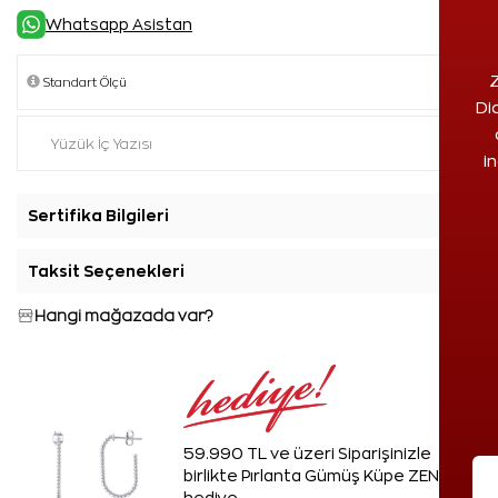
Whatsapp Asistan
Z
Di
i
Sertifika Bilgileri
+
Taksit Seçenekleri
+
Hangi mağazada var?
59.990 TL ve üzeri Siparişinizle
birlikte Pırlanta Gümüş Küpe ZEN'den