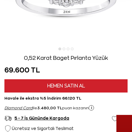
0,52 Karat Baget Pırlanta Yüzük
69.600 TL
HEMEN SATIN AL
Havale ile ekstra %5 İndirim 66.120 TL
3.480,00 TL
i
Diamond Card
ile
puan kazanın
5 - 7 İş Gününde Kargoda
Ücretsiz ve Sigortalı Teslimat