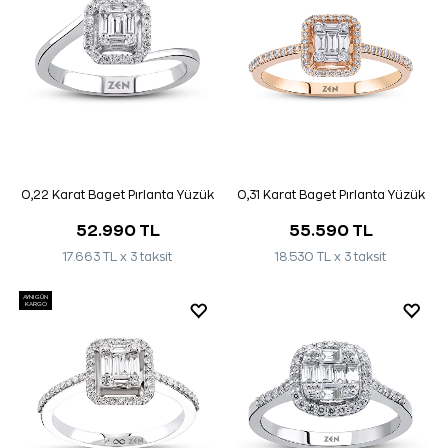
0,22 Karat Baget Pırlanta Yüzük
0,31 Karat Baget Pırlanta Yüzük
52.990 TL
55.590 TL
17.663 TL x 3 taksit
18.530 TL x 3 taksit
AYNI GÜN
KARGO