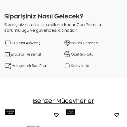
Siparişiniz Nasıl Gelecek?
Siparişiniz size teslim edilene kadar Zen Pırlanta
sorumluluğu ve güvencesi altındadır.
Güvenli Alışveriş
Bakım Garantisi
Sigortalı Teslimat
Özel Şık Kutu
Hologramlı Sertifika
Kolay İade
Benzer Mücevherler
AYNI GÜN
AYNI GÜN
KARGO
KARGO