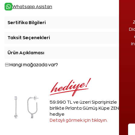
Whatsapp Asistan
Z
Sertifika Bilgileri
+
Di
Taksit Seçenekleri
+
i
Ürün Açıklaması
+
Hangi mağazada var?
59.990 TL ve üzeri Siparişinizle
birlikte Pırlanta Gümüş Küpe ZEN'den
hediye
Detaylı görmek için tıklayın.