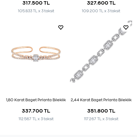
317.500 TL
327.600 TL
105.833 TL x 3 taksit
109.200 TL x 3 taksit
1,80 Karat Baget Pırlanta Bileklik
2,44 Karat Baget Pırlanta Bileklik
337.700 TL
351.800 TL
112.567 TL x 3 taksit
117.267 TL x 3 taksit