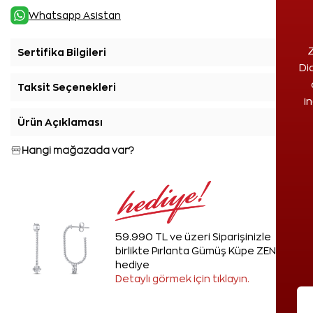
Whatsapp Asistan
Z
Sertifika Bilgileri
+
Di
Taksit Seçenekleri
+
i
Ürün Açıklaması
+
Hangi mağazada var?
59.990 TL ve üzeri Siparişinizle
birlikte Pırlanta Gümüş Küpe ZEN'den
hediye
Detaylı görmek için tıklayın.