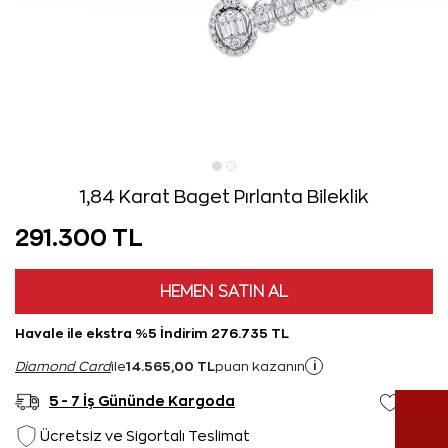
1,84 Karat Baget Pırlanta Bileklik
291.300 TL
HEMEN SATIN AL
Havale ile ekstra %5 İndirim 276.735 TL
14.565,00 TL
i
Diamond Card
ile
puan kazanın
5 - 7 İş Gününde Kargoda
Ücretsiz ve Sigortalı Teslimat