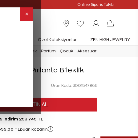
Online Özel
Online Sipariş Takibi
×
rlanta Yüzük
Özel Koleksiyonlar
ZEN HIGH JEWELRY
mark
Saat
Erkek
Parfüm
Çocuk
Aksesuar
at Baget Pırlanta Bileklik
Ürün Kodu: 3001547865
HEMEN SATIN AL
5 İndirim 253.745 TL
355,00 TL
i
puan kazanın