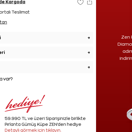
ünde Kargoda
ortalı Teslimat
tan
Zen 
i
+
Diamon
adım
eri
+
indir
+
 var?
59.990 TL ve üzeri Siparişinizle birlikte
Pırlanta Gümüş Küpe ZEN'den hediye
Detaylı görmek için tıklayın.