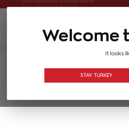
Online Özel Ücretsiz ve Sigortalı Teslimat
Online Özel 14 Gün Kayıpsız İade
Welcome t
FIRSATLAR
Aynı Gün Kargo
Çok Satanlar
Baget Pırlantalar
Pırlanta Yüzükler
Pırlanta K
It looks l
ANASAYFA
Baget Pırlantalar
Baget Pırlanta Bileklikler
1,46 Kar
STAY TURKEY