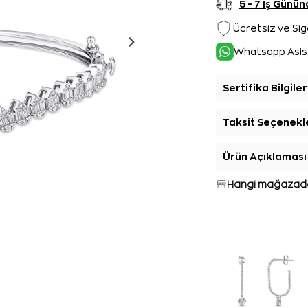
5 - 7 İş Gün
Ücretsiz ve Sig
Whatsapp Asis
Sertifika Bilgiler
Taksit Seçenekl
Ürün Açıklaması
Hangi mağazada