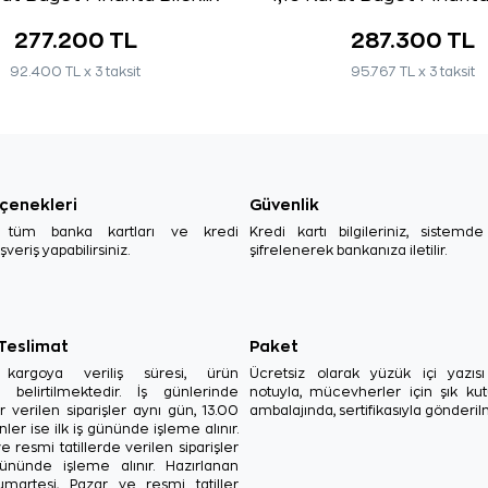
277.200 TL
287.300 TL
92.400 TL x 3 taksit
95.767 TL x 3 taksit
çenekleri
Güvenlik
, tüm banka kartları ve kredi
Kredi kartı bilgileriniz, sistemd
ışveriş yapabilirsiniz.
şifrelenerek bankanıza iletilir.
 Teslimat
Paket
in kargoya veriliş süresi, ürün
Ücretsiz olarak yüzük içi yazı
a belirtilmektedir. İş günlerinde
notuyla, mücevherler için şık ku
r verilen siparişler aynı gün, 13.00
ambalajında, sertifikasıyla gönderil
ler ise ilk iş gününde işleme alınır.
e resmi tatillerde verilen siparişler
ününde işleme alınır. Hazırlanan
Cumartesi, Pazar ve resmi tatiller