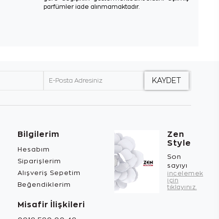
parfümler iade alınmamaktadır.
Bilgilerim
Zen
Style
Hesabım
Son
Siparişlerim
sayıyı
Alışveriş Sepetim
incelemek
için
Beğendiklerim
tıklayınız.
Misafir İlişkileri