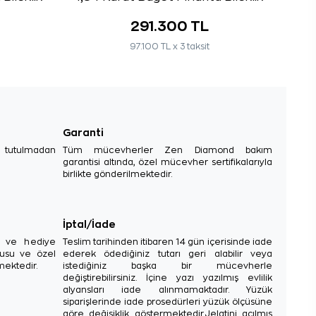
291.300 TL
97.100 TL x 3 taksit
Garanti
e tutulmadan
Tüm mücevherler Zen Diamond bakım
garantisi altında, özel mücevher sertifikalarıyla
birlikte gönderilmektedir.
İptal/İade
sı ve hediye
Teslim tarihinden itibaren 14 gün içerisinde iade
tusu ve özel
ederek ödediğiniz tutarı geri alabilir veya
mektedir.
istediğiniz başka bir mücevherle
değiştirebilirsiniz. İçine yazı yazılmış evlilik
alyansları iade alınmamaktadır. Yüzük
siparişlerinde iade prosedürleri yüzük ölçüsüne
göre değişiklik göstermektedir.Jelatini açılmış