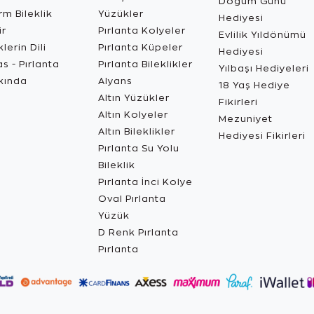
Doğum Günü
m Bileklik
Yüzükler
Hediyesi
ir
Pırlanta Kolyeler
Evlilik Yıldönümü
lerin Dili
Pırlanta Küpeler
Hediyesi
s - Pırlanta
Pırlanta Bileklikler
Yılbaşı Hediyeleri
kında
Alyans
18 Yaş Hediye
Altın Yüzükler
Fikirleri
Altın Kolyeler
Mezuniyet
Altın Bileklikler
Hediyesi Fikirleri
Pırlanta Su Yolu
Bileklik
Pırlanta İnci Kolye
Oval Pırlanta
Yüzük
D Renk Pırlanta
Pırlanta