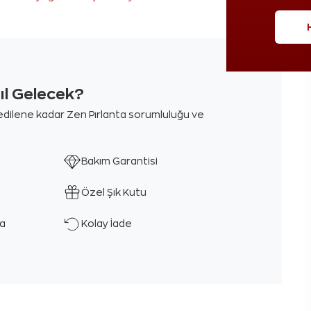
sıl Gelecek?
m edilene kadar Zen Pırlanta sorumluluğu ve
Bakım Garantisi
Özel Şık Kutu
ka
Kolay İade