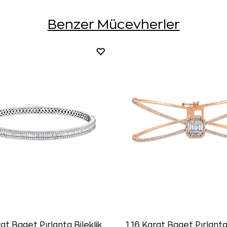
Benzer Mücevherler
at Baget Pırlanta Bileklik
1,16 Karat Baget Pırlanta 