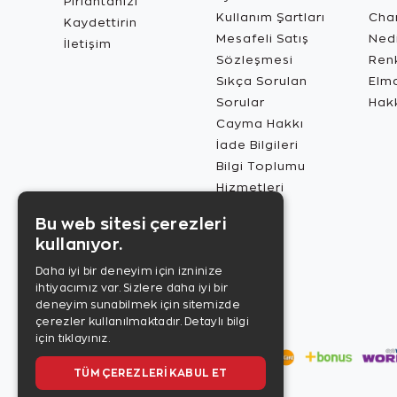
Pırlantanızı
Kullanım Şartları
Char
Kaydettirin
Mesafeli Satış
Ned
İletişim
Sözleşmesi
Renk
Sıkça Sorulan
Elma
Sorular
Hak
Cayma Hakkı
İade Bilgileri
Bilgi Toplumu
Hizmetleri
Bu web sitesi çerezleri
kullanıyor.
Daha iyi bir deneyim için izninize
ihtiyacımız var. Sizlere daha iyi bir
deneyim sunabilmek için sitemizde
çerezler kullanılmaktadır.
Detaylı bilgi
için tıklayınız.
TÜM ÇEREZLERI KABUL ET