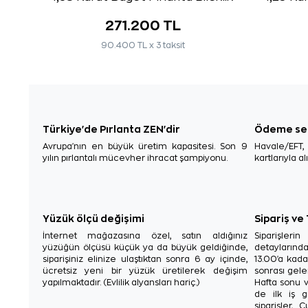
271.200 TL
90.400 TL x 3 taksit
Türkiye'de Pırlanta ZEN'dir
Ödeme se
Avrupa'nın en büyük üretim kapasitesi. Son 9
Havale/EFT
yılın pırlantalı mücevher ihracat şampiyonu.
kartlarıyla al
Yüzük ölçü değişimi
Sipariş ve
İnternet mağazasına özel, satın aldığınız
Siparişler
yüzüğün ölçüsü küçük ya da büyük geldiğinde,
detaylarınd
siparişiniz elinize ulaştıktan sonra 6 ay içinde,
13.00'a kada
ücretsiz yeni bir yüzük üretilerek değişim
sonrası gelen
yapılmaktadır. (Evlilik alyansları hariç.)
Hafta sonu v
de ilk iş g
siparişler, 