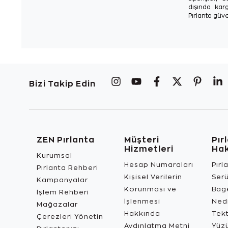
dışında karg
Pırlanta güve
Bizi Takip Edin
ZEN Pırlanta
Müşteri
Pır
Hizmetleri
Ha
Kurumsal
Hesap Numaraları
Pırl
Pırlanta Rehberi
Kişisel Verilerin
Ser
Kampanyalar
Korunması ve
Bage
İşlem Rehberi
İşlenmesi
Ned
Mağazalar
Hakkında
Tekt
Çerezleri Yönetin
Aydınlatma Metni
Yüz