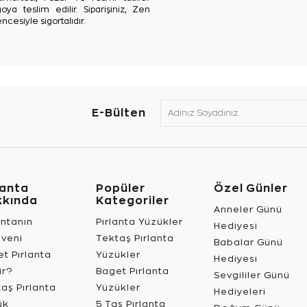
oya teslim edilir. Siparişiniz, Zen
ncesiyle sigortalıdır.
E-Bülten
lanta
Popüler
Özel Günler
kkında
Kategoriler
Anneler Günü
antanın
Pırlanta Yüzükler
Hediyesi
üveni
Tektaş Pırlanta
Babalar Günü
t Pırlanta
Yüzükler
Hediyesi
ir?
Baget Pırlanta
Sevgililer Günü
aş Pırlanta
Yüzükler
Hediyeleri
ük
5 Taş Pırlanta