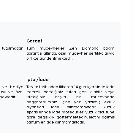
Garanti
e tutulmadan
Tüm mücevherler Zen Diamond bakım
garantisi altında, özel mücevher sertifikalarıyla
birlikte gönderilmektedir.
İptal/İade
sı ve hediye
Teslim tarihinden itibaren 14 gün içerisinde iade
tusu ve özel
ederek ödediğiniz tutarı geri alabilir veya
mektedir.
istediğiniz başka bir mücevherle
değiştirebilirsiniz. İçine yazı yazılmış evlilik
alyansları iade alınmamaktadır. Yüzük
siparişlerinde iade prosedürleri yüzük ölçüsüne
göre değişiklik göstermektedir.Jelatini açılmış
parfümler iade alınmamaktadır.