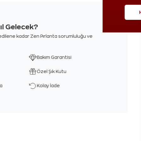
sıl Gelecek?
m edilene kadar Zen Pırlanta sorumluluğu ve
Bakım Garantisi
Özel Şık Kutu
ka
Kolay İade