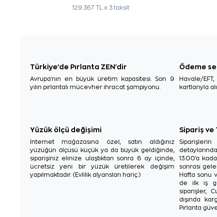
129.367 TL x 3 taksit
Türkiye'de Pırlanta ZEN'dir
Ödeme se
Avrupa'nın en büyük üretim kapasitesi. Son 9
Havale/EFT
yılın pırlantalı mücevher ihracat şampiyonu.
kartlarıyla al
Yüzük ölçü değişimi
Sipariş ve
İnternet mağazasına özel, satın aldığınız
Siparişler
yüzüğün ölçüsü küçük ya da büyük geldiğinde,
detaylarınd
siparişiniz elinize ulaştıktan sonra 6 ay içinde,
13.00'a kada
ücretsiz yeni bir yüzük üretilerek değişim
sonrası gelen
yapılmaktadır. (Evlilik alyansları hariç.)
Hafta sonu v
de ilk iş g
siparişler, 
dışında karg
Pırlanta güve