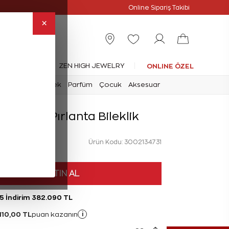
Online Özel
Online Sipariş Takibi
×
leksiyonlar
ZEN HIGH JEWELRY
ONLINE ÖZEL
mark
Saat
Erkek
Parfüm
Çocuk
Aksesuar
at Baget Pırlanta Bileklik
Ürün Kodu: 3002134731
L
HEMEN SATIN AL
%5 İndirim 382.090 TL
110,00 TL
i
puan kazanın