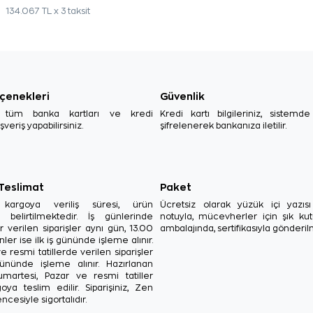
134.067 TL x 3 taksit
çenekleri
Güvenlik
, tüm banka kartları ve kredi
Kredi kartı bilgileriniz, sistemd
ışveriş yapabilirsiniz.
şifrelenerek bankanıza iletilir.
 Teslimat
Paket
in kargoya veriliş süresi, ürün
Ücretsiz olarak yüzük içi yazı
a belirtilmektedir. İş günlerinde
notuyla, mücevherler için şık ku
r verilen siparişler aynı gün, 13.00
ambalajında, sertifikasıyla gönderil
ler ise ilk iş gününde işleme alınır.
e resmi tatillerde verilen siparişler
ününde işleme alınır. Hazırlanan
Cumartesi, Pazar ve resmi tatiller
oya teslim edilir. Siparişiniz, Zen
ncesiyle sigortalıdır.