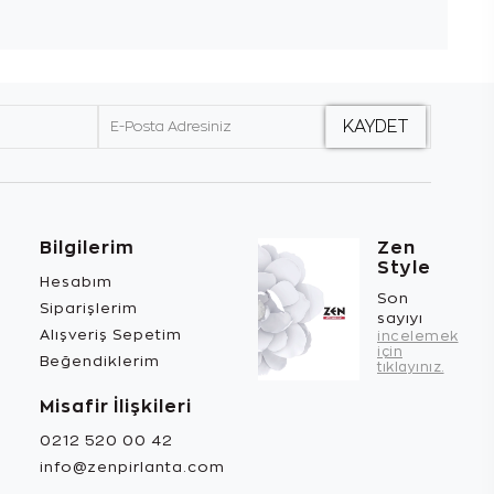
Bilgilerim
Zen
Style
Hesabım
Son
Siparişlerim
sayıyı
Alışveriş Sepetim
incelemek
için
Beğendiklerim
tıklayınız.
Misafir İlişkileri
0212 520 00 42
info@zenpirlanta.com