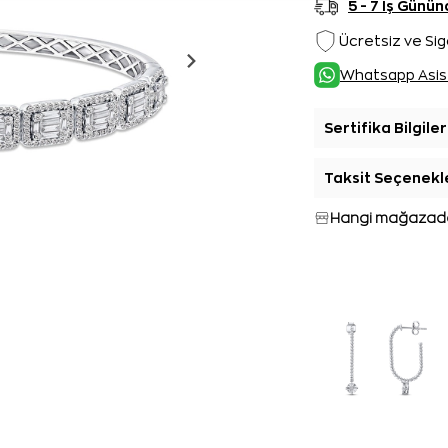
5 - 7 İş Gün
Ücretsiz ve Sig
Whatsapp Asis
Sertifika Bilgiler
Taksit Seçenekl
Hangi mağazada