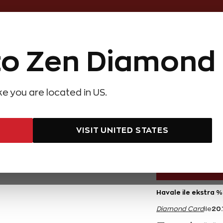
Online Özel 14 Gün Kayıpsız İade
o Zen Diamond
Hediye Önerileri
Evlilik Teklifi
Setler
Özel Ko
olyeler
Pırlanta Küpeler
Pırlanta Bileklikler
Zen Alyans
Forever
ike you are located in US.
arat Baget Pırlanta Bileklik
1,57 Kar
VISIT UNITED STATES
402.200 T
Havale ile ekstra 
20.
Diamond Card
ile