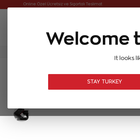
Online Özel Ücretsiz ve Sigortalı Teslimat
Welcome t
FIRSATLAR
Aynı Gün Kargo
Çok Satanlar
Baget Pırlantalar
Pırlanta Yüzükler
Pırlanta K
It looks l
ANASAYFA
Pırlanta Bileklikler
Baget Pırlanta Bileklikler
1,57 K
STAY TURKEY