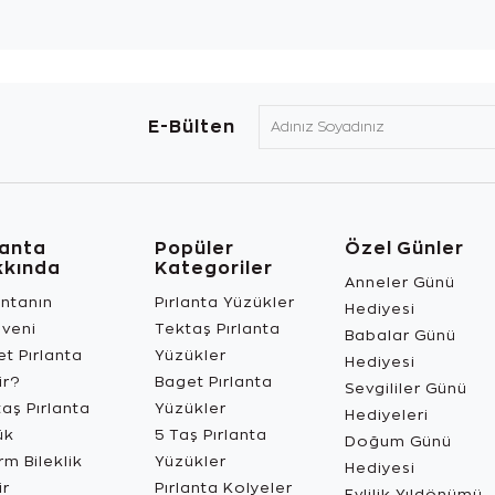
E-Bülten
lanta
Popüler
Özel Günler
kkında
Kategoriler
Anneler Günü
antanın
Pırlanta Yüzükler
Hediyesi
üveni
Tektaş Pırlanta
Babalar Günü
t Pırlanta
Yüzükler
Hediyesi
ir?
Baget Pırlanta
Sevgililer Günü
aş Pırlanta
Yüzükler
Hediyeleri
ük
5 Taş Pırlanta
Doğum Günü
m Bileklik
Yüzükler
Hediyesi
ir
Pırlanta Kolyeler
Evlilik Yıldönümü