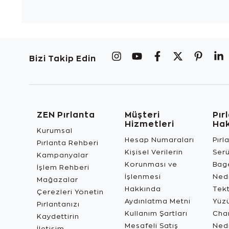
Bizi Takip Edin
ZEN Pırlanta
Müşteri
Pır
Hizmetleri
Ha
Kurumsal
Hesap Numaraları
Pırl
Pırlanta Rehberi
Kişisel Verilerin
Ser
Kampanyalar
Korunması ve
Bage
İşlem Rehberi
İşlenmesi
Ned
Mağazalar
Hakkında
Tekt
Çerezleri Yönetin
Aydınlatma Metni
Yüz
Pırlantanızı
Kullanım Şartları
Char
Kaydettirin
Mesafeli Satış
Ned
İletişim