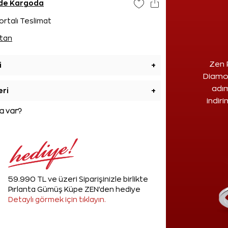
ünde Kargoda
ortalı Teslimat
tan
Zen 
i
+
Diamon
adım
eri
+
indir
 var?
59.990 TL ve üzeri Siparişinizle birlikte
Pırlanta Gümüş Küpe ZEN'den hediye
Detaylı görmek için tıklayın.