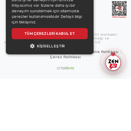
Daha iyi bir deneyim için izninize
ihtiyacımız var. Sizlere daha iyi bir
deneyim sunabilmek için sitemizde
çerezler kullanılmaktadır.
Detaylı bilgi
için tıklayınız.
TÜM ÇEREZLERI KABUL ET
Copyright © 2026, Zen Diamond tescilli markadır.
Zen Diamond Birleşmiş Markalar Derneği ve
Turquality Destek Programı üyesidir. US
KIŞISELLEŞTIR
Kullanım Şartları
Gizlilik İlkeleri
Güvenlik Politikası
Çerez Politikası