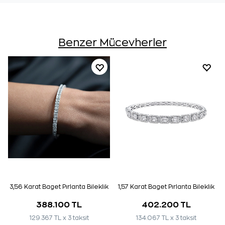
Benzer Mücevherler
3,56 Karat Baget Pırlanta Bileklik
1,57 Karat Baget Pırlanta Bileklik
388.100 TL
402.200 TL
129.367 TL x 3 taksit
134.067 TL x 3 taksit