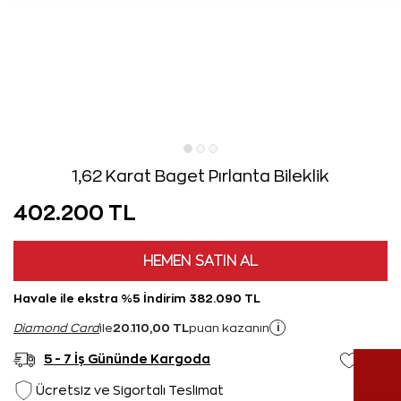
1,62 Karat Baget Pırlanta Bileklik
402.200 TL
HEMEN SATIN AL
Havale ile ekstra %5 İndirim 382.090 TL
20.110,00 TL
i
Diamond Card
ile
puan kazanın
5 - 7 İş Gününde Kargoda
Ücretsiz ve Sigortalı Teslimat