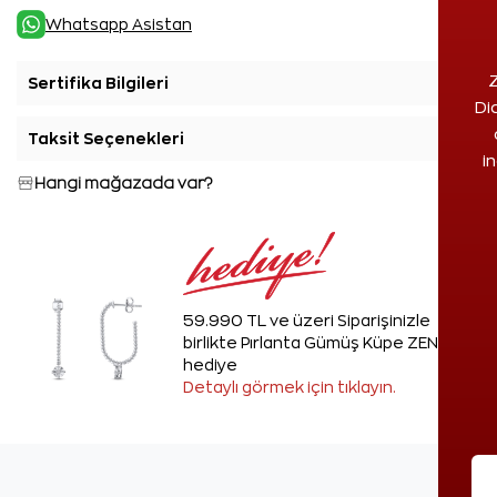
Whatsapp Asistan
Z
Sertifika Bilgileri
+
Di
Taksit Seçenekleri
+
i
Hangi mağazada var?
59.990 TL ve üzeri Siparişinizle
birlikte Pırlanta Gümüş Küpe ZEN'den
hediye
Detaylı görmek için tıklayın.