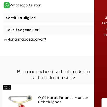
Whatsapp Asistan
Z
Sertifika Bilgileri
+
Di
Taksit Seçenekleri
+
i
Hangi mağazada var?
Bu mücevheri set olarak da
satın alabilirsiniz
AYNI GÜN
KARGO
0,01 Karat Pırlanta Mantar
Bebek İğnesi