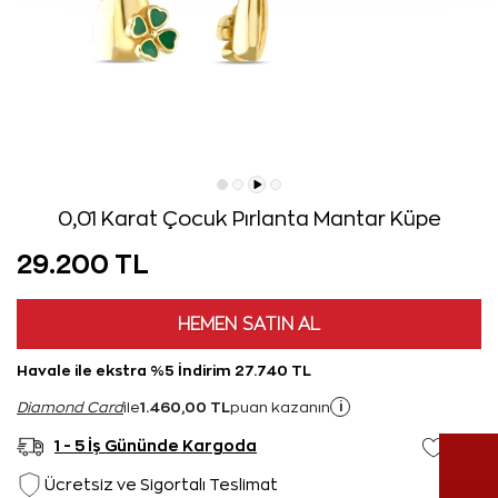
0,01 Karat Çocuk Pırlanta Mantar Küpe
29.200 TL
HEMEN SATIN AL
Havale ile ekstra %5 İndirim 27.740 TL
1.460,00 TL
i
Diamond Card
ile
puan kazanın
1 - 5 İş Gününde Kargoda
Ücretsiz ve Sigortalı Teslimat