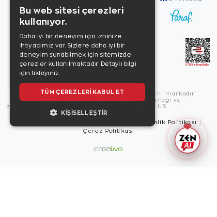
Bu web sitesi çerezleri
kullanıyor.
Daha iyi bir deneyim için izninize
ihtiyacımız var. Sizlere daha iyi bir
deneyim sunabilmek için sitemizde
çerezler kullanılmaktadır.
Detaylı bilgi
için tıklayınız.
TÜM ÇEREZLERI KABUL ET
Copyright © 2026, Zen Diamond tescilli markadır.
Zen Diamond Birleşmiş Markalar Derneği ve
Turquality Destek Programı üyesidir. US
KIŞISELLEŞTIR
Kullanım Şartları
Gizlilik İlkeleri
Güvenlik Politikası
Çerez Politikası