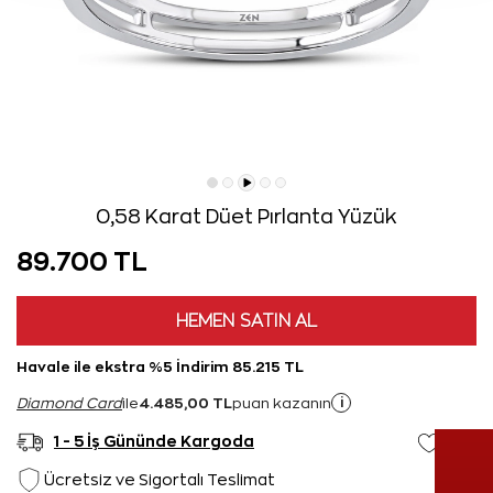
0,58 Karat Düet Pırlanta Yüzük
89.700 TL
HEMEN SATIN AL
Havale ile ekstra %5 İndirim 85.215 TL
4.485,00 TL
i
Diamond Card
ile
puan kazanın
1 - 5 İş Gününde Kargoda
Ücretsiz ve Sigortalı Teslimat