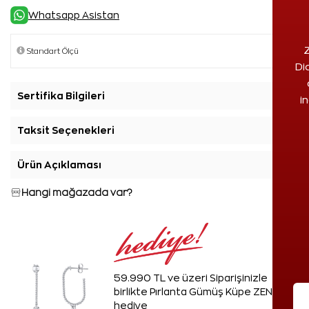
Whatsapp Asistan
Z
Di
Sertifika Bilgileri
+
i
Taksit Seçenekleri
+
Ürün Açıklaması
+
Hangi mağazada var?
59.990 TL ve üzeri Siparişinizle
birlikte Pırlanta Gümüş Küpe ZEN'den
hediye