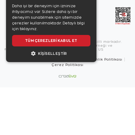
Daha iyi bir deneyim için izninize
ihtiyacımız var. Sizlere daha iyi bir
deneyim sunabilmek için sitemizde
çerezler kullanılmaktadır.
Detaylı bilgi
için tıklayınız.
TÜM ÇEREZLERI KABUL ET
Copyright © 2026, Zen Diamond tescilli markadır.
Zen Diamond Birleşmiş Markalar Derneği ve
Turquality Destek Programı üyesidir. US
KIŞISELLEŞTIR
Kullanım Şartları
Gizlilik İlkeleri
Güvenlik Politikası
Çerez Politikası