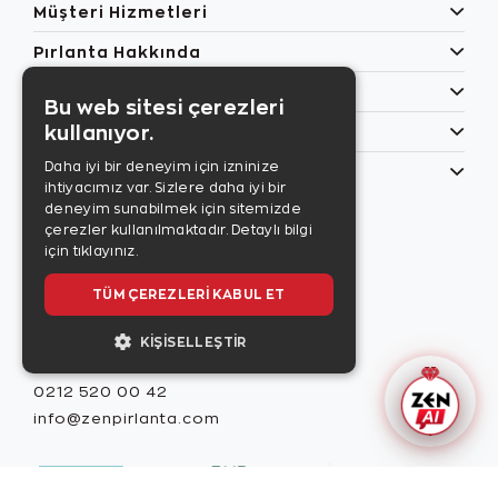
Müşteri Hizmetleri
Pırlanta Hakkında
Popüler Kategoriler
Bu web sitesi çerezleri
kullanıyor.
Özel Günler
Daha iyi bir deneyim için izninize
Bilgilerim
ihtiyacımız var. Sizlere daha iyi bir
Zen Style
deneyim sunabilmek için sitemizde
Son sayıyı
çerezler kullanılmaktadır.
Detaylı bilgi
incelemek için
için tıklayınız.
tıklayınız.
TÜM ÇEREZLERI KABUL ET
KIŞISELLEŞTIR
Misafir İlişkileri
0212 520 00 42
info@zenpirlanta.com