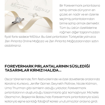
Bir Forevermark pırlantasına
sahip olmak dünyanın en
güzel, en nadir ve en özenle
seçilmiş pırlantalarından
birine sahip olmak demektir.
Tüm bu üstün özelliklerine
rağmen diğer taşlarımızdan
fiyat farkı sadece %10'dur. Bu özel pırlantaları Türkiye'de yalnızca
Zen Pırlanta Online Mağaza ve Zen Pırlanta Mağazalarından satın
alabilirsiniz.
FOREVERMARK PIRLANTALARININ SÜSLEDİĞİ
TASARIMLAR KIRMIZI HALIDA...
Oscar törenlerinde, film festivallerinde ve özel davetlerde aralarında
Karolina Kurkova, Jenifer Garner, Gwyneth Paltrow, Nicole Kidman,
Uma Thurman gibi isimlerin olduğu yıldızlar, Forevermark
pırlantalarının oluşturduğu tasarımlarla göz kamaştırıyor. Michelle
Obama'nın, Başkanlık Balosu'nda Forevermark pırlantalarıyla süslü
kollarıyla eşine sarıldığı fotoğraf karesi unutulmazlar arasına girdi.