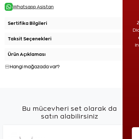
Whatsapp Asistan
Z
Sertifika Bilgileri
+
Di
Taksit Seçenekleri
+
i
Ürün Açıklaması
+
Hangi mağazada var?
Bu mücevheri set olarak da
satın alabilirsiniz