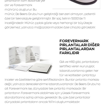
pırlantanın tam kalbinde yer
alır ve Forevermark
mührünü oluşturur. Bu
mühür, De Beers Grubu’nun geliştirdiği benzeri olmayan, patentli
özel bir teknolojiyle geliştirilmiştir. Bir saç telinin 5000’de 1’i
inceliğindedir. Mühür, çıplak gözle veya herhangi bir büyüteçle
görülemez; yalnızca mağazalarımızdaki özel cihazla görülebilir.
FOREVERMARK
PIRLANTALARI DİĞER
PIRLANTALARDAN
FARKLIDIR
GIA ve HRD gibi, pırlantalara
sertifika veren kuruluşlar,
laboratuvarlarına gelen her
tür ve kaliteden pırlantayı
inceler ve özelliklerine göre sertifikalandırır. Bunlar pırlanta markası
değil, yalnızca derecelendirme laboratuvarlarıdır. De Beers Grubu'na
ait Forevermark ise, dünyadaki tek pırlanta markasıdır. Bir
pırlantanın Forevermark olabilmesi için yüksek Forevermark
standartlarına sahip olması gereklidir. Bu çok özel pırlantalar
dünyadaki pırlantaların ancak %1'ini oluşturmaktadır.