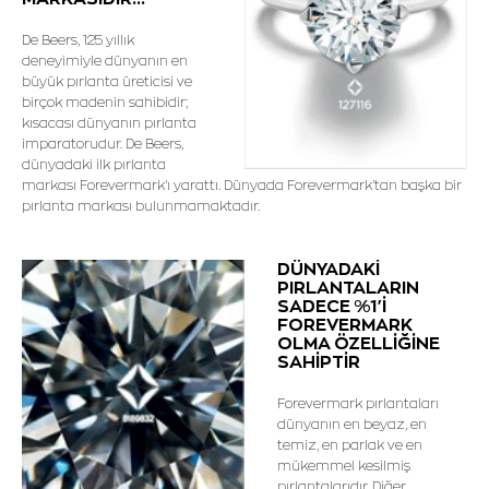
De Beers, 125 yıllık
deneyimiyle dünyanın en
büyük pırlanta üreticisi ve
birçok madenin sahibidir;
kısacası dünyanın pırlanta
imparatorudur. De Beers,
dünyadaki ilk pırlanta
markası Forevermark'ı yarattı. Dünyada Forevermark'tan başka bir
pırlanta markası bulunmamaktadır.
DÜNYADAKİ
PIRLANTALARIN
SADECE %1'İ
FOREVERMARK
OLMA ÖZELLİĞİNE
SAHİPTİR
Forevermark pırlantaları
dünyanın en beyaz, en
temiz, en parlak ve en
mükemmel kesilmiş
pırlantalarıdır. Diğer