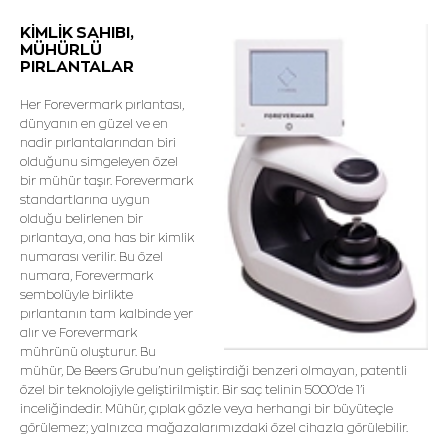
KİMLİK SAHIBI,
MÜHÜRLÜ
PIRLANTALAR
Her Forevermark pırlantası,
dünyanın en güzel ve en
nadir pırlantalarından biri
olduğunu simgeleyen özel
bir mühür taşır. Forevermark
standartlarına uygun
olduğu belirlenen bir
pırlantaya, ona has bir kimlik
numarası verilir. Bu özel
numara, Forevermark
sembolüyle birlikte
pırlantanın tam kalbinde yer
alır ve Forevermark
mührünü oluşturur. Bu
mühür, De Beers Grubu’nun geliştirdiği benzeri olmayan, patentli
özel bir teknolojiyle geliştirilmiştir. Bir saç telinin 5000’de 1’i
inceliğindedir. Mühür, çıplak gözle veya herhangi bir büyüteçle
görülemez; yalnızca mağazalarımızdaki özel cihazla görülebilir.