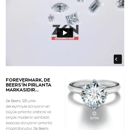
FOREVERMARK, DE
BEERS'İN PIRLANTA
MARKASIDIR...
De Beers, 125 yıllık
deneyimiyle dünyanın en
büyük pırlanta üreticisi ve
birçok madenin sahibidir;
kısacası dünyanın pırlanta
imparatorudur. De Beers,