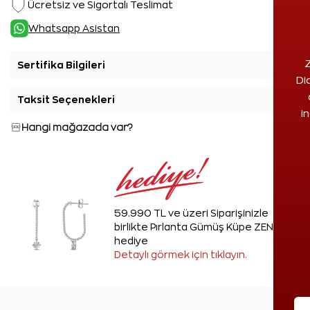
Ücretsiz ve Sigortalı Teslimat
Whatsapp Asistan
Z
Sertifika Bilgileri
+
Di
Taksit Seçenekleri
+
i
Hangi mağazada var?
59.990 TL ve üzeri Siparişinizle
birlikte Pırlanta Gümüş Küpe ZEN'den
hediye
Detaylı görmek için tıklayın.