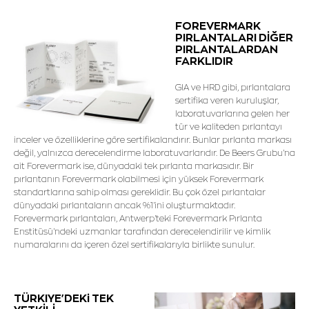
FOREVERMARK
PIRLANTALARI DİĞER
PIRLANTALARDAN
FARKLIDIR
GIA ve HRD gibi, pırlantalara
sertifika veren kuruluşlar,
laboratuvarlarına gelen her
tür ve kaliteden pırlantayı
inceler ve özelliklerine göre sertifikalandırır. Bunlar pırlanta markası
değil, yalnızca derecelendirme laboratuvarlarıdır. De Beers Grubu'na
ait Forevermark ise, dünyadaki tek pırlanta markasıdır. Bir
pırlantanın Forevermark olabilmesi için yüksek Forevermark
standartlarına sahip olması gereklidir. Bu çok özel pırlantalar
dünyadaki pırlantaların ancak %1'ini oluşturmaktadır.
Forevermark pırlantaları, Antwerp'teki Forevermark Pırlanta
Enstitüsü'ndeki uzmanlar tarafından derecelendirilir ve kimlik
numaralarını da içeren özel sertifikalarıyla birlikte sunulur.
TÜRKIYE'DEKi TEK