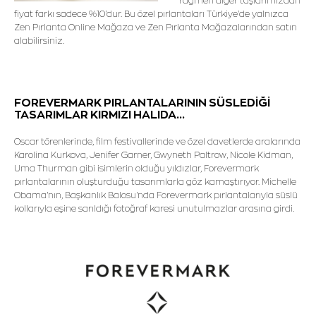
rağmen diğer taşlarımızdan
fiyat farkı sadece %10'dur. Bu özel pırlantaları Türkiye'de yalnızca
Zen Pırlanta Online Mağaza ve Zen Pırlanta Mağazalarından satın
alabilirsiniz.
FOREVERMARK PIRLANTALARININ SÜSLEDİĞİ
TASARIMLAR KIRMIZI HALIDA...
Oscar törenlerinde, film festivallerinde ve özel davetlerde aralarında
Karolina Kurkova, Jenifer Garner, Gwyneth Paltrow, Nicole Kidman,
Uma Thurman gibi isimlerin olduğu yıldızlar, Forevermark
pırlantalarının oluşturduğu tasarımlarla göz kamaştırıyor. Michelle
Obama'nın, Başkanlık Balosu'nda Forevermark pırlantalarıyla süslü
kollarıyla eşine sarıldığı fotoğraf karesi unutulmazlar arasına girdi.