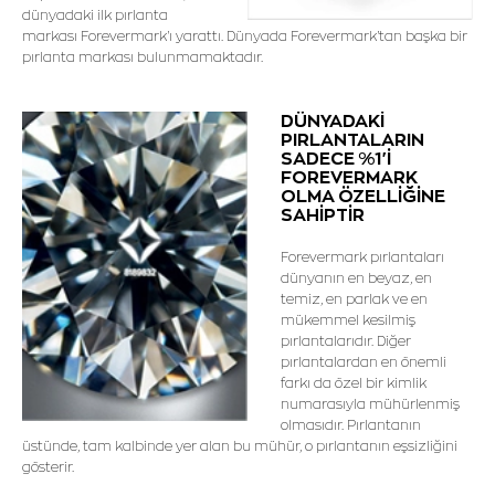
dünyadaki ilk pırlanta
markası Forevermark'ı yarattı. Dünyada Forevermark'tan başka bir
pırlanta markası bulunmamaktadır.
DÜNYADAKİ
PIRLANTALARIN
SADECE %1'İ
FOREVERMARK
OLMA ÖZELLİĞİNE
SAHİPTİR
Forevermark pırlantaları
dünyanın en beyaz, en
temiz, en parlak ve en
mükemmel kesilmiş
pırlantalarıdır. Diğer
pırlantalardan en önemli
farkı da özel bir kimlik
numarasıyla mühürlenmiş
olmasıdır. Pırlantanın
üstünde, tam kalbinde yer alan bu mühür, o pırlantanın eşsizliğini
gösterir.