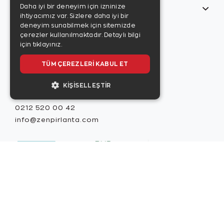
Daha iyi bir deneyim için izninize
Bilgilerim
ihtiyacımız var. Sizlere daha iyi bir
Zen Style
deneyim sunabilmek için sitemizde
Son sayıyı
çerezler kullanılmaktadır.
Detaylı bilgi
incelemek için
için tıklayınız.
tıklayınız.
TÜM ÇEREZLERI KABUL ET
KIŞISELLEŞTIR
Misafir İlişkileri
0212 520 00 42
info@zenpirlanta.com