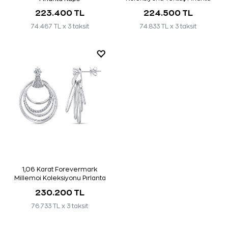
Küpe
223.400 TL
224.500 TL
74.467 TL x 3 taksit
74.833 TL x 3 taksit
1,06 Karat Forevermark
Millemoi Koleksiyonu Pırlanta
Küpe
230.200 TL
76.733 TL x 3 taksit