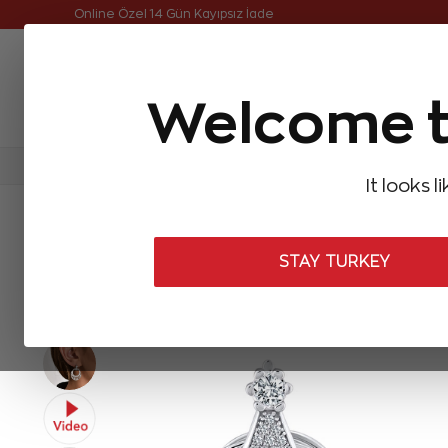
Online Özel Ücretsiz ve Sigortalı Teslimat
Welcome t
FIRSATLAR
Aynı Gün Kargo
Çok Satanlar
Baget Pırlantalar
Pırlanta Yüzükler
Pırlanta K
It looks l
ANASAYFA
Forevermark
Forevermark Küpeler
1,06 Karat F
STAY TURKEY