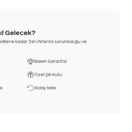
sıl Gelecek?
m edilene kadar Zen Pırlanta sorumluluğu ve
Bakım Garantisi
Özel Şık Kutu
ka
Kolay İade