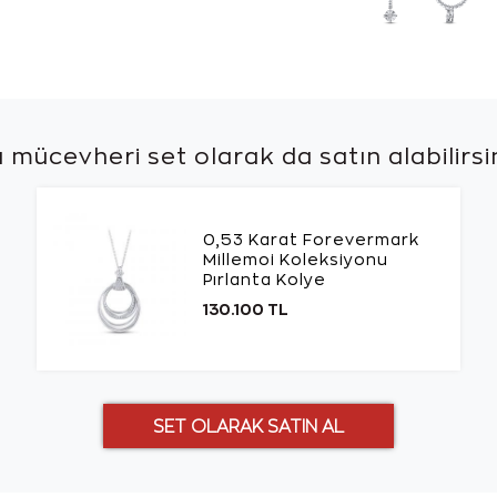
 mücevheri set olarak da
satın alabilirsi
0,53 Karat Forevermark
Millemoi Koleksiyonu
Pırlanta Kolye
130.100 TL