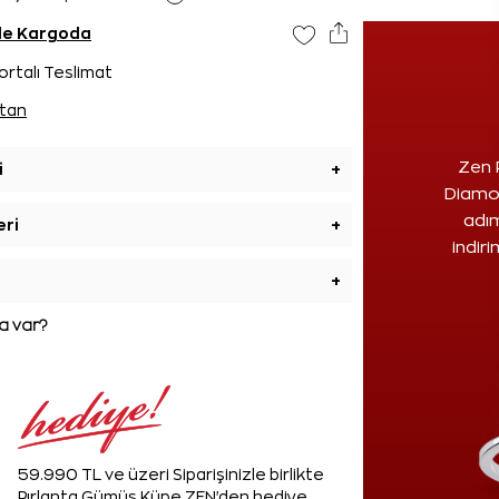
nde Kargoda
ortalı Teslimat
tan
Zen 
i
+
Diamon
adım
eri
+
indir
+
 var?
59.990 TL ve üzeri Siparişinizle birlikte
Pırlanta Gümüş Küpe ZEN'den hediye