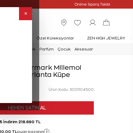
Online Özel
Online Sipariş Takibi
×
rlanta Yüzük
Özel Koleksiyonlar
ZEN HIGH JEWELRY
mark
Saat
Erkek
Parfüm
Çocuk
Aksesuar
rat Forevermark Millemoi
ksiyonu Pırlanta Küpe
Ürün Kodu: 3001104500
L
HEMEN SATIN AL
5 İndirim 218.690 TL
510,00 TL
i
puan kazanın