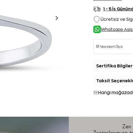
1 - 5 İş Günü
Ücretsiz ve Sig
Whatsapp Asis
Sertifika Bilgiler
Taksit Seçenekl
Hangi mağazada