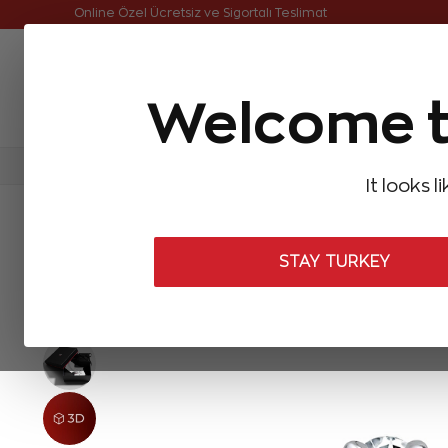
Online Özel Ücretsiz ve Sigortalı Teslimat
Welcome t
FIRSATLAR
Aynı Gün Kargo
Çok Satanlar
Baget Pırlantalar
Pırlanta Yüzükler
Pırlanta K
It looks l
ANASAYFA
Forevermark
Forevermark Yüzükler
0,20 Karat 
STAY TURKEY