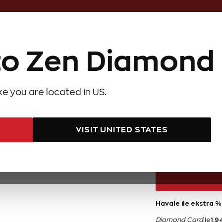
Online Özel Ücretsiz ve Sigortalı Te
o Zen Diamond
Hediye Önerileri
Evlilik Teklifi
Setler
Özel Ko
olyeler
Pırlanta Küpeler
Pırlanta Bileklikler
Zen Alyans
Forever
ike you are located in US.
Forevermark Oval Tektaş Pırlanta Yüzük
0,20 Kara
VISIT UNITED STATES
38.900 TL
Havale ile ekstra %
1.9
Diamond Card
ile