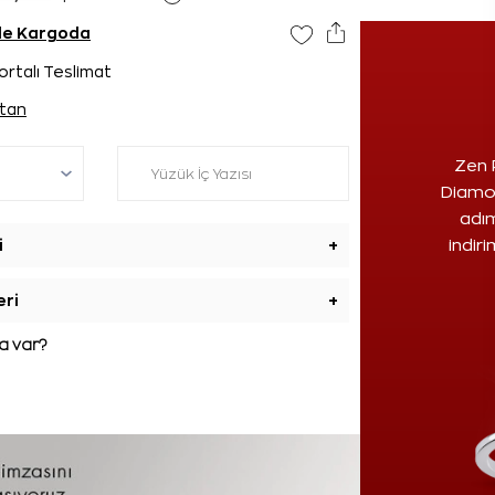
nde Kargoda
ortalı Teslimat
tan
Zen 
Diamon
adım
i
+
indir
eri
+
 var?