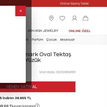
slimat
Online Özel
Online Sipariş Takibi
×
leksiyonlar
ZEN HIGH JEWELRY
ONLINE ÖZEL
mark
Saat
Erkek
Parfüm
Çocuk
Aksesuar
t Forevermark Oval Tektaş
Pırlanta Yüzük
Ürün Kodu: 3000969191
HEMEN SATIN AL
5 İndirim 36.955 TL
45,00 TL
i
puan kazanın