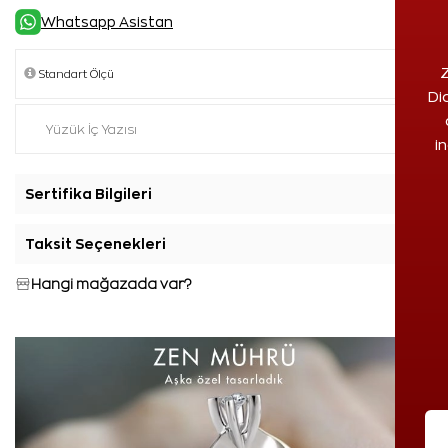
Whatsapp Asistan
Z
Di
i
Sertifika Bilgileri
+
Taksit Seçenekleri
+
Hangi mağazada var?