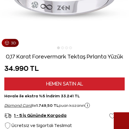
0,17 Karat Forevermark Tektaş Pırlanta Yüzük
34.990 TL
HEMEN SATIN AL
Havale ile ekstra %5 İndirim 33.241 TL
1.749,50 TL
i
Diamond Card
ile
puan kazanın
1 - 5 İş Gününde Kargoda
Ücretsiz ve Sigortalı Teslimat