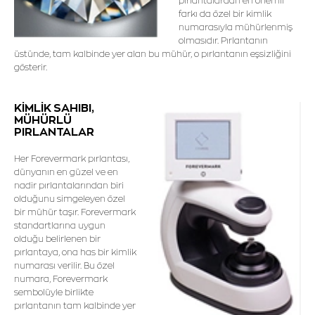
pırlantalardan en önemli
farkı da özel bir kimlik
numarasıyla mühürlenmiş
olmasıdır. Pırlantanın
üstünde, tam kalbinde yer alan bu mühür, o pırlantanın eşsizliğini
gösterir.
KİMLİK SAHIBI,
MÜHÜRLÜ
PIRLANTALAR
Her Forevermark pırlantası,
dünyanın en güzel ve en
nadir pırlantalarından biri
olduğunu simgeleyen özel
bir mühür taşır. Forevermark
standartlarına uygun
olduğu belirlenen bir
pırlantaya, ona has bir kimlik
numarası verilir. Bu özel
numara, Forevermark
sembolüyle birlikte
pırlantanın tam kalbinde yer