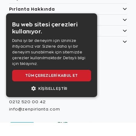
Pırlanta Hakkında
Popüler Kategoriler
Bu web sitesi çerezleri
kullanıyor.
Özel Günler
Daha iyi bir deneyim için izninize
Bilgilerim
ihtiyacımız var. Sizlere daha iyi bir
Zen Style
deneyim sunabilmek için sitemizde
Son sayıyı
çerezler kullanılmaktadır.
Detaylı bilgi
incelemek için
için tıklayınız.
tıklayınız.
TÜM ÇEREZLERI KABUL ET
KIŞISELLEŞTIR
Misafir İlişkileri
0212 520 00 42
info@zenpirlanta.com