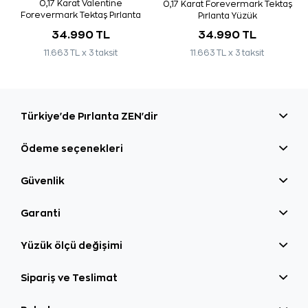
0,17 Karat Valentine
0,17 Karat Forevermark Tektaş
Forevermark Tektaş Pırlanta
Pırlanta Yüzük
Yüzük
34.990 TL
34.990 TL
11.663 TL x 3 taksit
11.663 TL x 3 taksit
Türkiye'de Pırlanta ZEN'dir
Ödeme seçenekleri
Güvenlik
Garanti
Yüzük ölçü değişimi
Sipariş ve Teslimat