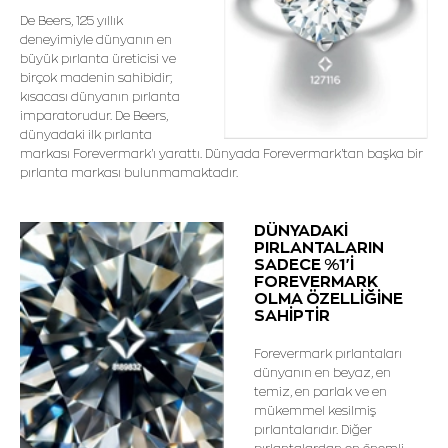
De Beers, 125 yıllık
deneyimiyle dünyanın en
büyük pırlanta üreticisi ve
birçok madenin sahibidir;
kısacası dünyanın pırlanta
imparatorudur. De Beers,
dünyadaki ilk pırlanta
markası Forevermark'ı yarattı. Dünyada Forevermark'tan başka bir
pırlanta markası bulunmamaktadır.
DÜNYADAKİ
PIRLANTALARIN
SADECE %1'İ
FOREVERMARK
OLMA ÖZELLİĞİNE
SAHİPTİR
Forevermark pırlantaları
dünyanın en beyaz, en
temiz, en parlak ve en
mükemmel kesilmiş
pırlantalarıdır. Diğer