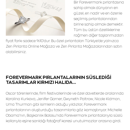
Bir Forevermark pırlantasına
sahip olmak dünyanın en
güzel, en nadir ve en özenle
seçilmiş pırlantalarından
birine sahip olmak demektir.
Tüm bu üstün özelliklerine
rağmen diğer taşlarımızdan
fiyat farkı sadece %10'dur. Bu özel pırlantaları Türkiye'de yalnızca
Zen Pırlanta Online Mağaza ve Zen Pırlanta Mağazalarından satın
alabilirsiniz.
FOREVERMARK PIRLANTALARININ SÜSLEDİĞİ
TASARIMLAR KIRMIZI HALIDA...
Oscar törenlerinde, film festivallerinde ve özel davetlerde aralarında
Karolina Kurkova, Jenifer Garner, Gwyneth Paltrow, Nicole Kidman,
Uma Thurman gibi isimlerin olduğu yıldızlar, Forevermark
pırlantalarının oluşturduğu tasarımlarla göz kamaştırıyor. Michelle
Obama'nın, Başkanlık Balosu'nda Forevermark pırlantalarıyla süslü
kollarıyla eşine sarıldığı fotoğraf karesi unutulmazlar arasına girdi.