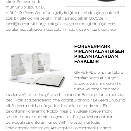
alır ve Forevermark
mührünü oluşturur. Bu
mühür, De Beers Grubu’nun geliştirdiği benzeri olmayan, patentli
özel bir teknolojiyle geliştirilmiştir. Bir saç telinin 5000’de 1’i
inceliğindedir. Mühür, çıplak gözle veya herhangi bir büyüteçle
görülemez; yalnızca mağazalarımızdaki özel cihazla görülebilir.
FOREVERMARK
PIRLANTALARI DİĞER
PIRLANTALARDAN
FARKLIDIR
GIA ve HRD gibi, pırlantalara
sertifika veren kuruluşlar,
laboratuvarlarına gelen her
tür ve kaliteden pırlantayı
inceler ve özelliklerine göre sertifikalandırır. Bunlar pırlanta markası
değil, yalnızca derecelendirme laboratuvarlarıdır. De Beers Grubu'na
ait Forevermark ise, dünyadaki tek pırlanta markasıdır. Bir
pırlantanın Forevermark olabilmesi için yüksek Forevermark
standartlarına sahip olması gereklidir. Bu çok özel pırlantalar
dünyadaki pırlantaların ancak %1'ini oluşturmaktadır.
Forevermark pırlantaları, Antwerp'teki Forevermark Pırlanta