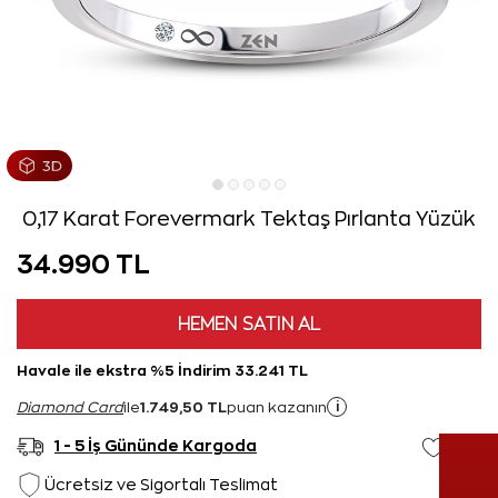
0,17 Karat Forevermark Tektaş Pırlanta Yüzük
34.990 TL
HEMEN SATIN AL
Havale ile ekstra %5 İndirim 33.241 TL
1.749,50 TL
i
Diamond Card
ile
puan kazanın
1 - 5 İş Gününde Kargoda
Ücretsiz ve Sigortalı Teslimat