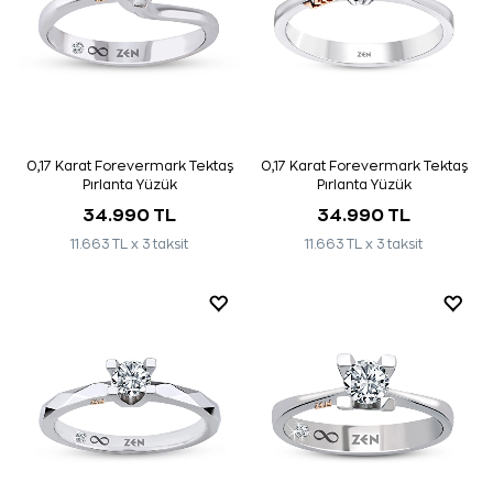
0,17 Karat Forevermark Tektaş
0,17 Karat Forevermark Tektaş
Pırlanta Yüzük
Pırlanta Yüzük
34.990 TL
34.990 TL
11.663 TL x 3 taksit
11.663 TL x 3 taksit