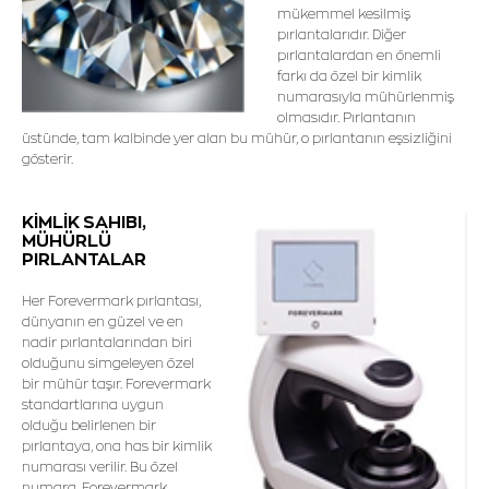
mükemmel kesilmiş
pırlantalarıdır. Diğer
pırlantalardan en önemli
farkı da özel bir kimlik
numarasıyla mühürlenmiş
olmasıdır. Pırlantanın
üstünde, tam kalbinde yer alan bu mühür, o pırlantanın eşsizliğini
gösterir.
KİMLİK SAHIBI,
MÜHÜRLÜ
PIRLANTALAR
Her Forevermark pırlantası,
dünyanın en güzel ve en
nadir pırlantalarından biri
olduğunu simgeleyen özel
bir mühür taşır. Forevermark
standartlarına uygun
olduğu belirlenen bir
pırlantaya, ona has bir kimlik
numarası verilir. Bu özel
numara, Forevermark