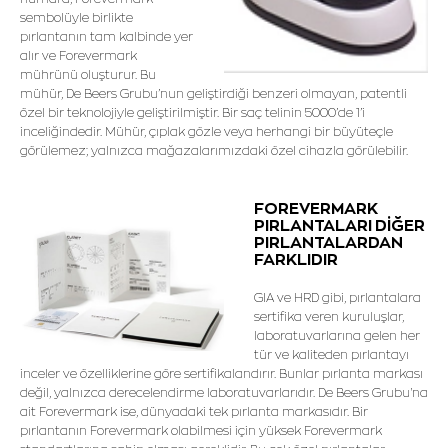
sembolüyle birlikte
pırlantanın tam kalbinde yer
alır ve Forevermark
mührünü oluşturur. Bu
mühür, De Beers Grubu’nun geliştirdiği benzeri olmayan, patentli
özel bir teknolojiyle geliştirilmiştir. Bir saç telinin 5000’de 1’i
inceliğindedir. Mühür, çıplak gözle veya herhangi bir büyüteçle
görülemez; yalnızca mağazalarımızdaki özel cihazla görülebilir.
FOREVERMARK
PIRLANTALARI DİĞER
PIRLANTALARDAN
FARKLIDIR
GIA ve HRD gibi, pırlantalara
sertifika veren kuruluşlar,
laboratuvarlarına gelen her
tür ve kaliteden pırlantayı
inceler ve özelliklerine göre sertifikalandırır. Bunlar pırlanta markası
değil, yalnızca derecelendirme laboratuvarlarıdır. De Beers Grubu'na
ait Forevermark ise, dünyadaki tek pırlanta markasıdır. Bir
pırlantanın Forevermark olabilmesi için yüksek Forevermark