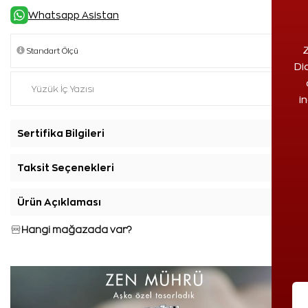
Whatsapp Asistan
Z
Di
i
Sertifika Bilgileri
+
Taksit Seçenekleri
+
Ürün Açıklaması
+
Hangi mağazada var?