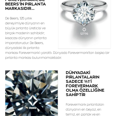
BEERS'İN PIRLANTA
MARKASIDIR...
De Beers, 125 yıllık
deneyimiyle dünyanın en
büyük pırlanta üreticisi ve
birçok madenin sahibidir;
kısacası dünyanın pırlanta
imparatorudur. De Beers,
dünyadaki ilk pırlanta
markası Forevermark'ı yarattı. Dünyada Forevermark'tan başka bir
pırlanta markası bulunmamaktadır.
DÜNYADAKİ
PIRLANTALARIN
SADECE %1'İ
FOREVERMARK
OLMA ÖZELLİĞİNE
SAHİPTİR
Forevermark pırlantaları
dünyanın en beyaz, en
temiz, en parlak ve en