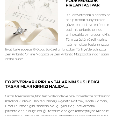
FOREVERMARK
PIRLANTASI VAR
Bir Forevermark pırlantasına
sahip olmak dünyanın en
güzel, en nadir ve en özenle
seçilmiş pırlantalarından
birine sahip olmak demektir.
Tüm bu üstün özelliklerine
rağmen diğer taşlarımızdan
fiyat farkı sadece %10'dur. Bu özel pırlantaları Türkiye'de yalnızca
Zen Pırlanta Online Mağaza ve Zen Pırlanta Mağazalarından satın
alabilirsiniz.
FOREVERMARK PIRLANTALARININ SÜSLEDİĞİ
TASARIMLAR KIRMIZI HALIDA...
Oscar törenlerinde, film festivallerinde ve özel davetlerde aralarında
Karolina Kurkova, Jenifer Garner, Gwyneth Paltrow, Nicole Kidman,
Uma Thurman gibi isimlerin olduğu yıldızlar, Forevermark
pırlantalarının oluşturduğu tasarımlarla göz kamaştırıyor. Michelle
Obama'nın, Başkanlık Balosu'nda Forevermark pırlantalarıyla süslü