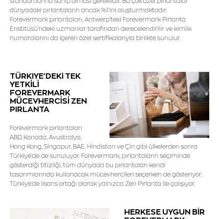
standartlarına sahip olması gereklidir. Bu çok özel pırlantalar
dünyadaki pırlantaların ancak %1'ini oluşturmaktadır.
Forevermark pırlantaları, Antwerp'teki Forevermark Pırlanta
Enstitüsü'ndeki uzmanlar tarafından derecelendirilir ve kimlik
numaralarını da içeren özel sertifikalarıyla birlikte sunulur.
TÜRKIYE'DEKi TEK
YETKİLİ
FOREVERMARK
MÜCEVHERCİSİ ZEN
PIRLANTA
Forevermark pırlantaları
ABD, Kanada, Avustralya,
Hong Kong, Singapur, BAE, Hindistan ve Çin gibi ülkelerden sonra
Türkiye'de de sunuluyor. Forevermark, pırlantaların seçiminde
gösterdiği titizliği, tüm dünyada bu pırlantaları kendi
tasarımlarında kullanacak mücevhercileri seçerken de gösteriyor.
Türkiye'de lisans ortağı olarak yalnızca Zen Pırlanta ile çalışıyor.
HERKESE UYGUN BİR