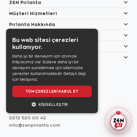
ZEN Pırlanta
Müşteri Hizmetleri
Pırlanta Hakkında
Popüler Kategoriler
Bu web sitesi çerezleri
kullanıyor.
Özel Günler
Daha iyi bir deneyim için izninize
Bilgilerim
ihtiyacımız var. Sizlere daha iyi bir
Zen Style
deneyim sunabilmek için sitemizde
Son sayıyı
çerezler kullanılmaktadır.
Detaylı bilgi
incelemek için
için tıklayınız.
tıklayınız.
TÜM ÇEREZLERI KABUL ET
KIŞISELLEŞTIR
Misafir İlişkileri
0212 520 00 42
info@zenpirlanta.com