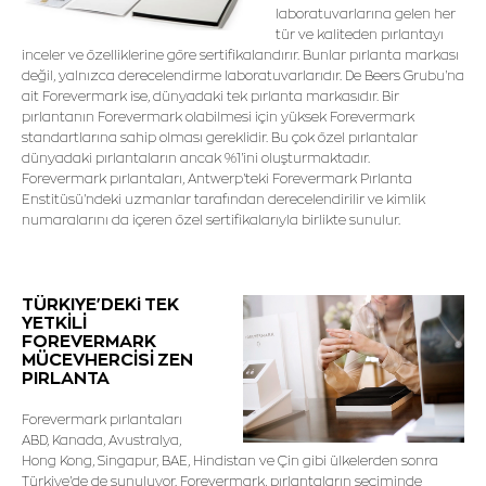
laboratuvarlarına gelen her
tür ve kaliteden pırlantayı
inceler ve özelliklerine göre sertifikalandırır. Bunlar pırlanta markası
değil, yalnızca derecelendirme laboratuvarlarıdır. De Beers Grubu'na
ait Forevermark ise, dünyadaki tek pırlanta markasıdır. Bir
pırlantanın Forevermark olabilmesi için yüksek Forevermark
standartlarına sahip olması gereklidir. Bu çok özel pırlantalar
dünyadaki pırlantaların ancak %1'ini oluşturmaktadır.
Forevermark pırlantaları, Antwerp'teki Forevermark Pırlanta
Enstitüsü'ndeki uzmanlar tarafından derecelendirilir ve kimlik
numaralarını da içeren özel sertifikalarıyla birlikte sunulur.
TÜRKIYE'DEKi TEK
YETKİLİ
FOREVERMARK
MÜCEVHERCİSİ ZEN
PIRLANTA
Forevermark pırlantaları
ABD, Kanada, Avustralya,
Hong Kong, Singapur, BAE, Hindistan ve Çin gibi ülkelerden sonra
Türkiye'de de sunuluyor. Forevermark, pırlantaların seçiminde