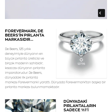
FOREVERMARK, DE
BEERS'İN PIRLANTA
MARKASIDIR...
De Beers, 125 yıllık
deneyimiyle dünyanın en
büyük pırlanta üreticisi ve
birçok madenin sahibidir;
kısacası dünyanın pırlanta
imparatorudur. De Beers,
dünyadaki ilk pırlanta
markası Forevermark'ı yarattı. Dünyada Forevermark'tan başka bir
pırlanta markası bulunmamaktadır.
DÜNYADAKİ
PIRLANTALARIN
SADECE %1'İ