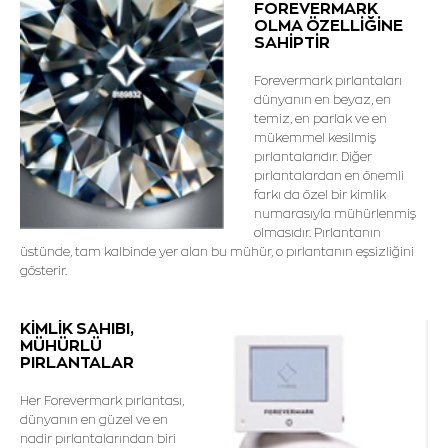
FOREVERMARK
OLMA ÖZELLİĞİNE
SAHİPTİR
Forevermark pırlantaları
dünyanın en beyaz, en
temiz, en parlak ve en
mükemmel kesilmiş
pırlantalarıdır. Diğer
pırlantalardan en önemli
farkı da özel bir kimlik
numarasıyla mühürlenmiş
olmasıdır. Pırlantanın
üstünde, tam kalbinde yer alan bu mühür, o pırlantanın eşsizliğini
gösterir.
KİMLİK SAHIBI,
MÜHÜRLÜ
PIRLANTALAR
Her Forevermark pırlantası,
dünyanın en güzel ve en
nadir pırlantalarından biri