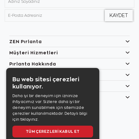
ZEN Pırlanta
Müşteri Hizmetleri
Pırlanta Hakkında
Popüler Kategoriler
Bu web sitesi çerezleri
kullanıyor.
Özel Günler
Daha iyi bir deneyim için izninize
Bilgilerim
ihtiyacımız var. Sizlere daha iyi bir
Zen Style
deneyim sunabilmek için sitemizde
Son sayıyı
çerezler kullanılmaktadır.
Detaylı bilgi
incelemek için
için tıklayınız.
tıklayınız.
TÜM ÇEREZLERI KABUL ET