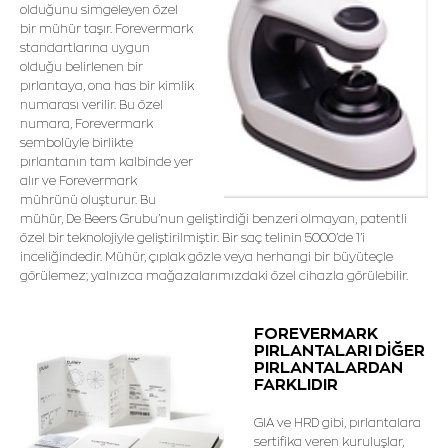
olduğunu simgeleyen özel
bir mühür taşır. Forevermark
standartlarına uygun
olduğu belirlenen bir
pırlantaya, ona has bir kimlik
numarası verilir. Bu özel
numara, Forevermark
sembolüyle birlikte
pırlantanın tam kalbinde yer
alır ve Forevermark
mührünü oluşturur. Bu
mühür, De Beers Grubu’nun geliştirdiği benzeri olmayan, patentli
özel bir teknolojiyle geliştirilmiştir. Bir saç telinin 5000’de 1’i
inceliğindedir. Mühür, çıplak gözle veya herhangi bir büyüteçle
görülemez; yalnızca mağazalarımızdaki özel cihazla görülebilir.
FOREVERMARK
PIRLANTALARI DİĞER
PIRLANTALARDAN
FARKLIDIR
GIA ve HRD gibi, pırlantalara
sertifika veren kuruluşlar,