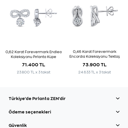
0,46 Karat Forevermark
0,62 Karat Forevermark Endlea
Encordia Koleksiyonu Tektaş
Koleksiyonu Pırlanta Küpe
Pırlanta Küpe
71.400 TL
73.900 TL
23.800 TL x 3 taksit
24.633 TL x 3 taksit
Türkiye'de Pırlanta ZEN'dir
Ödeme seçenekleri
Güvenlik