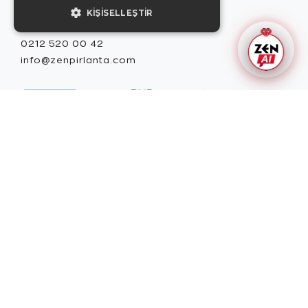
KIŞISELLEŞTIR
Misafir İlişkileri
0212 520 00 42
info@zenpirlanta.com
Copyright © 2026, Zen Diamond tescilli markadır.
Zen Diamond Birleşmiş Markalar Derneği ve
Turquality Destek Programı üyesidir. US
Kullanım Şartları
Gizlilik İlkeleri
Güvenlik Politikası