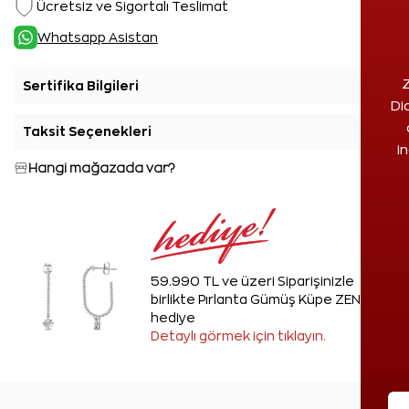
Ücretsiz ve Sigortalı Teslimat
Whatsapp Asistan
Z
Sertifika Bilgileri
+
Di
Taksit Seçenekleri
+
i
Hangi mağazada var?
59.990 TL ve üzeri Siparişinizle
birlikte Pırlanta Gümüş Küpe ZEN'den
hediye
Detaylı görmek için tıklayın.