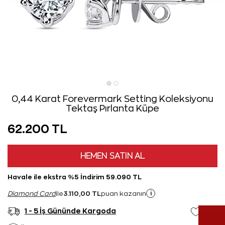
0,44 Karat Forevermark Setting Koleksiyonu
Tektaş Pırlanta Küpe
62.200 TL
HEMEN SATIN AL
Havale ile ekstra %5 İndirim 59.090 TL
3.110,00 TL
i
Diamond Card
ile
puan kazanın
1 - 5 İş Gününde Kargoda