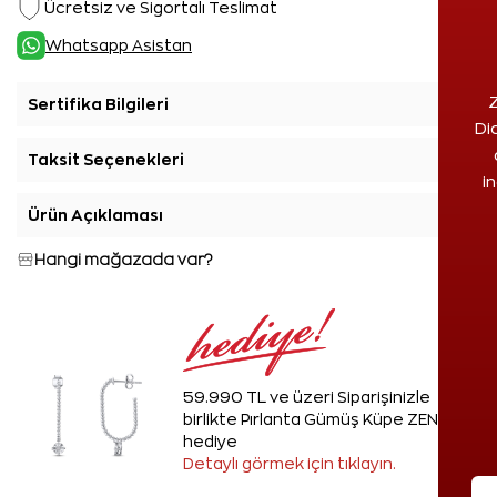
Ücretsiz ve Sigortalı Teslimat
Whatsapp Asistan
Z
Sertifika Bilgileri
+
Di
Taksit Seçenekleri
+
i
Ürün Açıklaması
+
Hangi mağazada var?
59.990 TL ve üzeri Siparişinizle
birlikte Pırlanta Gümüş Küpe ZEN'den
hediye
Detaylı görmek için tıklayın.