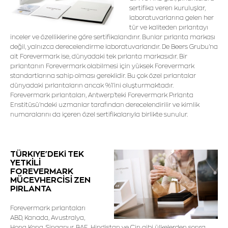
sertifika veren kuruluşlar,
laboratuvarlarına gelen her
tür ve kaliteden pırlantayı
inceler ve özelliklerine göre sertifikalandırır. Bunlar pırlanta markası
değil, yalnızca derecelendirme laboratuvarlarıdır. De Beers Grubu'na
ait Forevermark ise, dünyadaki tek pırlanta markasıdır. Bir
pırlantanın Forevermark olabilmesi için yüksek Forevermark
standartlarına sahip olması gereklidir. Bu çok özel pırlantalar
dünyadaki pırlantaların ancak %1'ini oluşturmaktadır.
Forevermark pırlantaları, Antwerp'teki Forevermark Pırlanta
Enstitüsü'ndeki uzmanlar tarafından derecelendirilir ve kimlik
numaralarını da içeren özel sertifikalarıyla birlikte sunulur.
TÜRKIYE'DEKi TEK
YETKİLİ
FOREVERMARK
MÜCEVHERCİSİ ZEN
PIRLANTA
Forevermark pırlantaları
ABD, Kanada, Avustralya,
Hong Kong, Singapur, BAE, Hindistan ve Çin gibi ülkelerden sonra