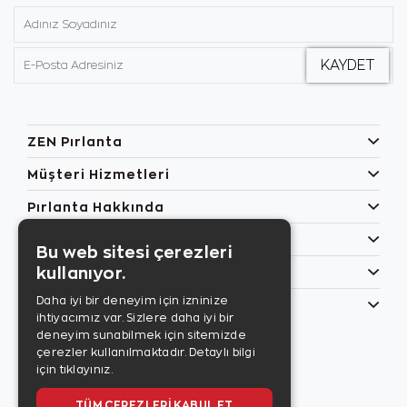
ZEN Pırlanta
Müşteri Hizmetleri
Pırlanta Hakkında
Popüler Kategoriler
Bu web sitesi çerezleri
kullanıyor.
Özel Günler
Daha iyi bir deneyim için izninize
Bilgilerim
ihtiyacımız var. Sizlere daha iyi bir
Zen Style
deneyim sunabilmek için sitemizde
Son sayıyı
çerezler kullanılmaktadır.
Detaylı bilgi
incelemek için
için tıklayınız.
tıklayınız.
TÜM ÇEREZLERI KABUL ET