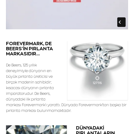
FOREVERMARK, DE
BEERS'İN PIRLANTA
MARKASIDIR...
De Beers, 125 yıllık
deneyimiyle dünyanın en
büyük pırlanta üreticisi ve
birçok madenin sahibidir;
kısacası dünyanın pırlanta
imparatorudur. De Beers,
dünyadaki ilk pırlanta
markası Forevermark'ı yarattı. Dünyada Forevermark'tan başka bir
pırlanta markası bulunmamaktadır.
DÜNYADAKİ
PIRLANTALARIN