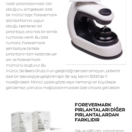
nadir pırlantalarından biri
olduğunu simgeleyen özel
bir mühür taşır. Forevermark
standartlarına uygun
olduğu belirlenen bir
pırlantaya, ona has bir kimlik
numarası verilir. Bu özel
numara, Forevermark
sembolüyle birlikte
pırlantanın tam kalbinde yer
alır ve Forevermark
mührünü oluşturur. Bu
mühür, De Beers Grubu’nun geliştirdiği benzeri olmayan, patentli
özel bir teknolojiyle geliştirilmiştir. Bir saç telinin 5000’de 1’i
inceliğindedir. Mühür, çıplak gözle veya herhangi bir büyüteçle
görülemez; yalnızca mağazalarımızdaki özel cihazla görülebilir.
FOREVERMARK
PIRLANTALARI DİĞER
PIRLANTALARDAN
FARKLIDIR
GIA ve HRD gibi, pırlantalara