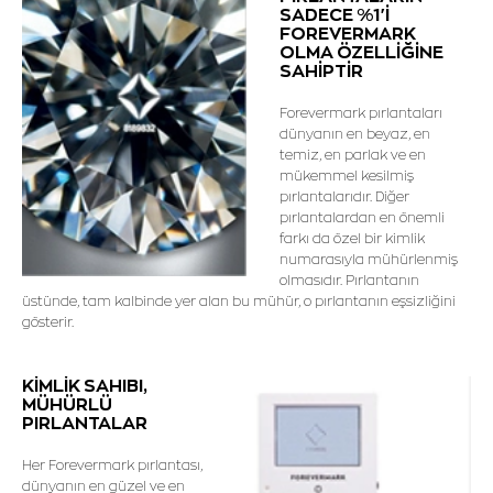
SADECE %1'İ
FOREVERMARK
OLMA ÖZELLİĞİNE
SAHİPTİR
Forevermark pırlantaları
dünyanın en beyaz, en
temiz, en parlak ve en
mükemmel kesilmiş
pırlantalarıdır. Diğer
pırlantalardan en önemli
farkı da özel bir kimlik
numarasıyla mühürlenmiş
olmasıdır. Pırlantanın
üstünde, tam kalbinde yer alan bu mühür, o pırlantanın eşsizliğini
gösterir.
KİMLİK SAHIBI,
MÜHÜRLÜ
PIRLANTALAR
Her Forevermark pırlantası,
dünyanın en güzel ve en