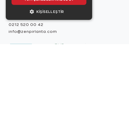
KIŞISELLEŞTIR
Misafir İlişkileri
0212 520 00 42
info@zenpirlanta.com
Copyright © 2026, Zen Diamond tescilli markadır.
Zen Diamond Birleşmiş Markalar Derneği ve
Turquality Destek Programı üyesidir. US