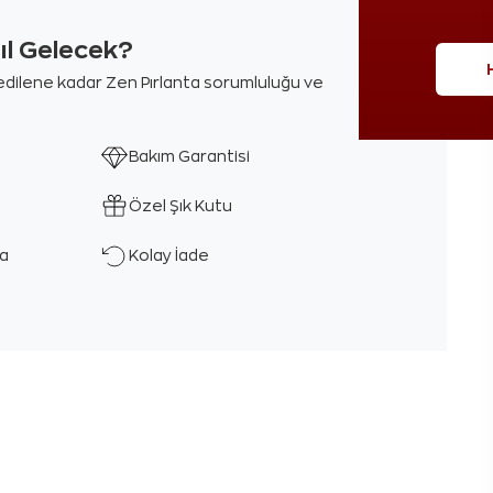
sıl Gelecek?
m edilene kadar Zen Pırlanta sorumluluğu ve
Bakım Garantisi
Özel Şık Kutu
ka
Kolay İade