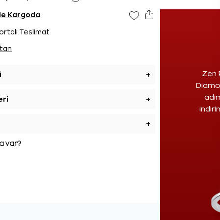
nde Kargoda
ortalı Teslimat
tan
Zen 
i
+
Diamon
adım
eri
+
indir
+
 var?