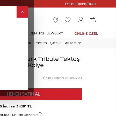
Online Özel
Online Sipariş Takibi
×
leksiyonlar
ZEN HIGH JEWELRY
ONLINE ÖZEL
mark
Saat
Erkek
Parfüm
Çocuk
Aksesuar
 Forevermark Tribute Tektaş
Pırlanta Kolye
Ürün Kodu: 3000817728
HEMEN SATIN AL
5 İndirim 34.191 TL
99,50 TL
i
puan kazanın