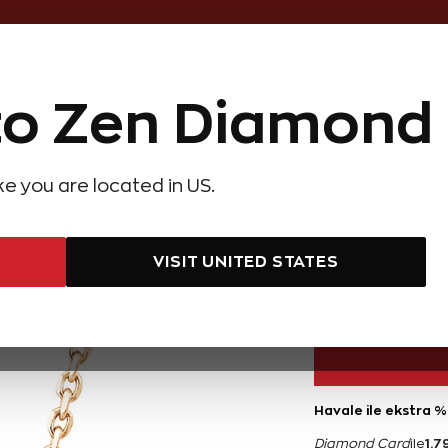
Online Özel 14 Gün Kayıpsız İade
o Zen Diamond
Hediye Önerileri
Evlilik Teklifi
Setler
Özel Ko
olyeler
Pırlanta Küpeler
Pırlanta Bileklikler
Zen Alyans
Forever
ike you are located in US.
 Karat Forevermark Tribute Tektaş Pırlanta Kolye
0,18 Karat
VISIT UNITED STATES
35.990 TL
Havale ile ekstra %
1.7
Diamond Card
ile