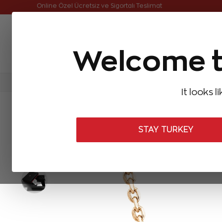
Online Özel Ücretsiz ve Sigortalı Teslimat
Welcome t
FIRSATLAR
Aynı Gün Kargo
Çok Satanlar
Baget Pırlantalar
Pırlanta Yüzükler
Pırlanta K
It looks l
ANASAYFA
Forevermark
Forevermark Tribute Collection
0,18
STAY TURKEY