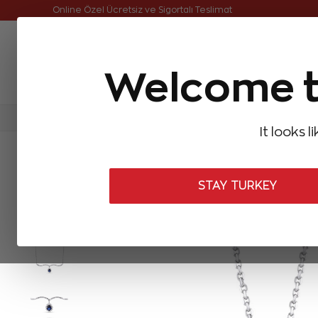
Online Özel Ücretsiz ve Sigortalı Teslimat
Welcome t
FIRSATLAR
Aynı Gün Kargo
Çok Satanlar
Baget Pırlantalar
Pırlanta Yüzükler
Pırlanta K
It looks l
ANASAYFA
Pırlanta Kolyeler
Pırlanta Safir Kolyeler
0,46 Karat
STAY TURKEY