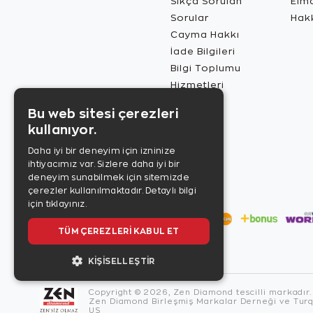
Sıkça Sorulan
Elma
Sorular
Hak
Cayma Hakkı
İade Bilgileri
Bilgi Toplumu
Hizmetleri
Bu web sitesi çerezleri
kullanıyor.
Daha iyi bir deneyim için izninize
ihtiyacımız var. Sizlere daha iyi bir
deneyim sunabilmek için sitemizde
çerezler kullanılmaktadır.
Detaylı bilgi
için tıklayınız.
TÜM ÇEREZLERI KABUL ET
KIŞISELLEŞTIR
Copyright © 2026, Zen Diamond tescilli markadır.
Zen Diamond Birleşmiş Markalar Derneği ve Turqu
US