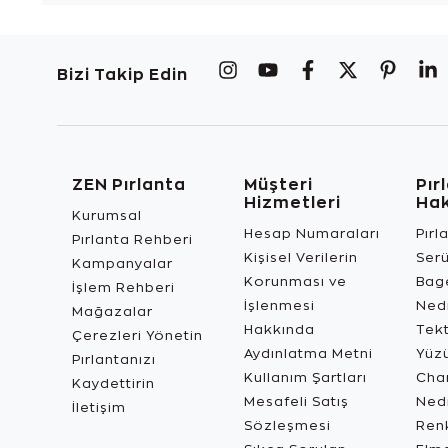
Bizi Takip Edin
ZEN Pırlanta
Müşteri
Pır
Hizmetleri
Ha
Kurumsal
Hesap Numaraları
Pırl
Pırlanta Rehberi
Kişisel Verilerin
Ser
Kampanyalar
Korunması ve
Bage
İşlem Rehberi
İşlenmesi
Ned
Mağazalar
Hakkında
Tekt
Çerezleri Yönetin
Aydınlatma Metni
Yüz
Pırlantanızı
Kullanım Şartları
Char
Kaydettirin
Mesafeli Satış
Ned
İletişim
Sözleşmesi
Renk