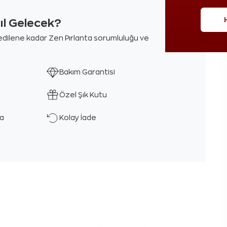
sıl Gelecek?
m edilene kadar Zen Pırlanta sorumluluğu ve
Bakım Garantisi
Özel Şık Kutu
ka
Kolay İade