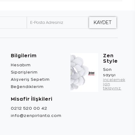
Bilgilerim
Zen
Style
Hesabım
Son
Siparişlerim
sayıyı
Alışveriş Sepetim
incelemek
için
Beğendiklerim
tıklayınız.
Misafir İlişkileri
0212 520 00 42
info@zenpirlanta.com