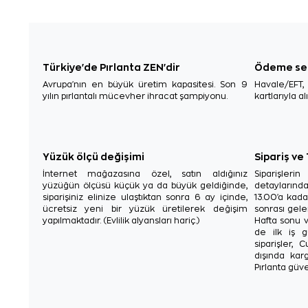
Türkiye'de Pırlanta ZEN'dir
Ödeme se
Avrupa'nın en büyük üretim kapasitesi. Son 9
Havale/EFT
yılın pırlantalı mücevher ihracat şampiyonu.
kartlarıyla al
Yüzük ölçü değişimi
Sipariş ve
İnternet mağazasına özel, satın aldığınız
Siparişler
yüzüğün ölçüsü küçük ya da büyük geldiğinde,
detaylarınd
siparişiniz elinize ulaştıktan sonra 6 ay içinde,
13.00'a kada
ücretsiz yeni bir yüzük üretilerek değişim
sonrası gelen
yapılmaktadır. (Evlilik alyansları hariç.)
Hafta sonu v
de ilk iş g
siparişler, 
dışında karg
Pırlanta güve