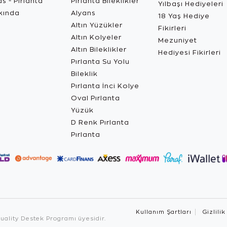
s - Pırlanta
Pırlanta Bileklikler
Yılbaşı Hediyeleri
kında
Alyans
18 Yaş Hediye
Altın Yüzükler
Fikirleri
Altın Kolyeler
Mezuniyet
Altın Bileklikler
Hediyesi Fikirleri
Pırlanta Su Yolu
Bileklik
Pırlanta İnci Kolye
Oval Pırlanta
Yüzük
D Renk Pırlanta
Pırlanta
Kullanım Şartları
Gizlilik
ality Destek Programı üyesidir.