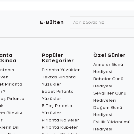
E-Bülten
lanta
Popüler
Özel Günler
kkında
Kategoriler
Anneler Günü
antanın
Pırlanta Yüzükler
Hediyesi
üveni
Tektaş Pırlanta
Babalar Günü
t Pırlanta
Yüzükler
Hediyesi
ir?
Baget Pırlanta
Sevgililer Günü
aş Pırlanta
Yüzükler
Hediyeleri
ük
5 Taş Pırlanta
Doğum Günü
m Bileklik
Yüzükler
Hediyesi
ir
Pırlanta Kolyeler
Evlilik Yıldönümü
lerin Dili
Pırlanta Küpeler
Hediyesi