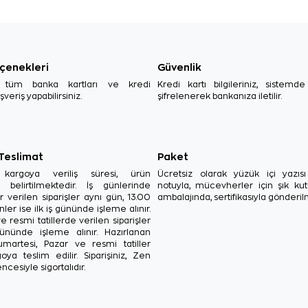
çenekleri
Güvenlik
, tüm banka kartları ve kredi
Kredi kartı bilgileriniz, sistemd
ışveriş yapabilirsiniz.
şifrelenerek bankanıza iletilir.
 Teslimat
Paket
in kargoya veriliş süresi, ürün
Ücretsiz olarak yüzük içi yazı
a belirtilmektedir. İş günlerinde
notuyla, mücevherler için şık ku
r verilen siparişler aynı gün, 13.00
ambalajında, sertifikasıyla gönderil
ler ise ilk iş gününde işleme alınır.
e resmi tatillerde verilen siparişler
ününde işleme alınır. Hazırlanan
Cumartesi, Pazar ve resmi tatiller
oya teslim edilir. Siparişiniz, Zen
ncesiyle sigortalıdır.