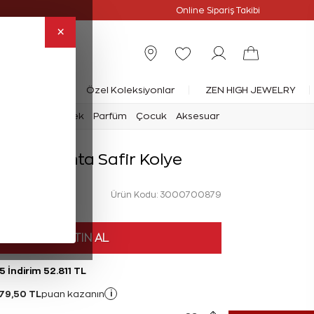
Online Özel
Online Sipariş Takibi
×
rlanta Yüzük
Özel Koleksiyonlar
ZEN HIGH JEWELRY
mark
Saat
Erkek
Parfüm
Çocuk
Aksesuar
rat Pırlanta Safir Kolye
Ürün Kodu: 3000700879
HEMEN SATIN AL
5 İndirim 52.811 TL
79,50 TL
i
puan kazanın