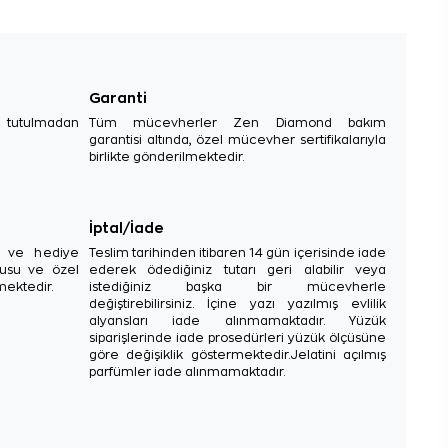
Garanti
e tutulmadan
Tüm mücevherler Zen Diamond bakım
garantisi altında, özel mücevher sertifikalarıyla
birlikte gönderilmektedir.
İptal/İade
sı ve hediye
Teslim tarihinden itibaren 14 gün içerisinde iade
tusu ve özel
ederek ödediğiniz tutarı geri alabilir veya
mektedir.
istediğiniz başka bir mücevherle
değiştirebilirsiniz. İçine yazı yazılmış evlilik
alyansları iade alınmamaktadır. Yüzük
siparişlerinde iade prosedürleri yüzük ölçüsüne
göre değişiklik göstermektedir.Jelatini açılmış
parfümler iade alınmamaktadır.