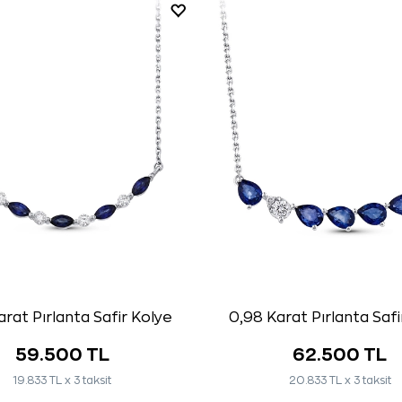
arat Pırlanta Safir Kolye
0,98 Karat Pırlanta Safi
59.500 TL
62.500 TL
19.833 TL x 3 taksit
20.833 TL x 3 taksit