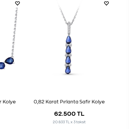
r Kolye
0,82 Karat Pırlanta Safir Kolye
62.500 TL
20.833 TL x 3 taksit