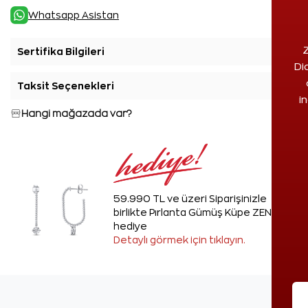
Whatsapp Asistan
Z
Sertifika Bilgileri
+
Di
Taksit Seçenekleri
+
i
Hangi mağazada var?
59.990 TL ve üzeri Siparişinizle
birlikte Pırlanta Gümüş Küpe ZEN'den
hediye
Detaylı görmek için tıklayın.