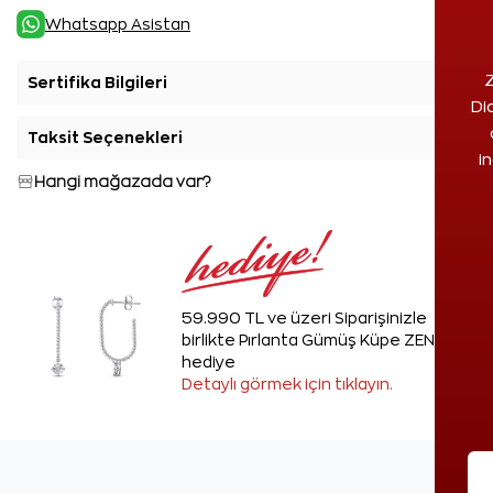
Whatsapp Asistan
Z
Sertifika Bilgileri
+
Di
Taksit Seçenekleri
+
i
Hangi mağazada var?
59.990 TL ve üzeri Siparişinizle
birlikte Pırlanta Gümüş Küpe ZEN'den
hediye
Detaylı görmek için tıklayın.