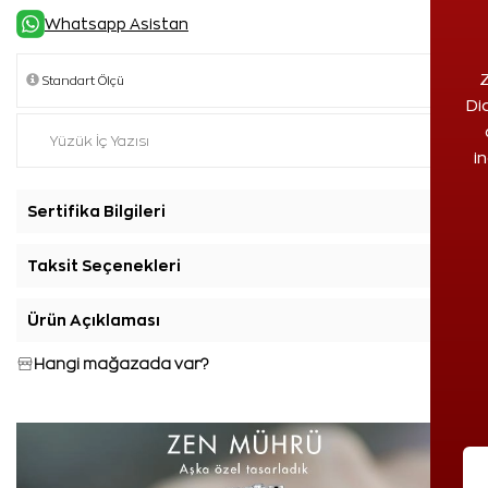
Whatsapp Asistan
Z
Di
i
Sertifika Bilgileri
+
Taksit Seçenekleri
+
Ürün Açıklaması
+
Hangi mağazada var?