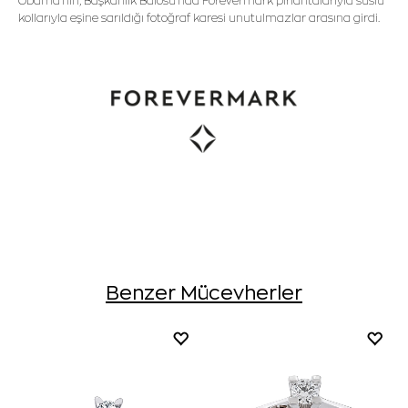
Obama'nın, Başkanlık Balosu'nda Forevermark pırlantalarıyla süslü
kollarıyla eşine sarıldığı fotoğraf karesi unutulmazlar arasına girdi.
Benzer Mücevherler