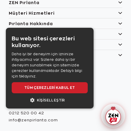
ZEN Pırlanta
Müşteri Hizmetleri
Pırlanta Hakkında
Popüler Kategoriler
Bu web sitesi çerezleri
kullanıyor.
Özel Günler
Daha iyi bir deneyim için izninize
Bilgilerim
ihtiyacımız var. Sizlere daha iyi bir
Zen Style
deneyim sunabilmek için sitemizde
Son sayıyı
çerezler kullanılmaktadır.
Detaylı bilgi
incelemek için
için tıklayınız.
tıklayınız.
TÜM ÇEREZLERI KABUL ET
KIŞISELLEŞTIR
Misafir İlişkileri
0212 520 00 42
info@zenpirlanta.com