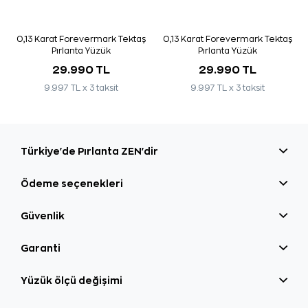
0,13 Karat Forevermark Tektaş
0,13 Karat Forevermark Tektaş
Pırlanta Yüzük
Pırlanta Yüzük
29.990 TL
29.990 TL
9.997 TL x 3 taksit
9.997 TL x 3 taksit
Türkiye'de Pırlanta ZEN'dir
Ödeme seçenekleri
Güvenlik
Garanti
Yüzük ölçü değişimi