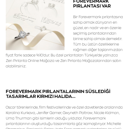
FOREVERMARK
PIRLANTASI VAR
Bir Forevermark pırlantasına
sahip olmak dünyanın en
güzel, en nadir ve en özenle
seçilmiş pırlantalarından
birine sahip olmak demektir.
Tüm bu üstün özelliklerine
rağmen diğer taşlarımızdan
fiyat farkı sadece %10'dur. Bu özel pırlantaları Türkiye'de yalnızca
Zen Pırlanta Online Mağaza ve Zen Pırlanta Mağazalarından satın
alabilirsiniz.
FOREVERMARK PIRLANTALARININ SÜSLEDİĞİ
TASARIMLAR KIRMIZI HALIDA...
Oscar törenlerinde, film festivallerinde ve özel davetlerde aralarında
Karolina Kurkova, Jenifer Garner, Gwyneth Paltrow, Nicole Kidman,
Uma Thurman gibi isimlerin olduğu yıldızlar, Forevermark
pırlantalarının oluşturduğu tasarımlarla göz kamaştırıyor. Michelle