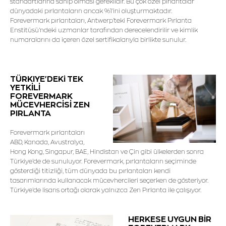
standartlarına sahip olması gereklidir. Bu çok özel pırlantalar
dünyadaki pırlantaların ancak %1'ini oluşturmaktadır.
Forevermark pırlantaları, Antwerp'teki Forevermark Pırlanta
Enstitüsü'ndeki uzmanlar tarafından derecelendirilir ve kimlik
numaralarını da içeren özel sertifikalarıyla birlikte sunulur.
TÜRKIYE'DEKi TEK
YETKİLİ
FOREVERMARK
MÜCEVHERCİSİ ZEN
PIRLANTA
Forevermark pırlantaları
ABD, Kanada, Avustralya,
Hong Kong, Singapur, BAE, Hindistan ve Çin gibi ülkelerden sonra
Türkiye'de de sunuluyor. Forevermark, pırlantaların seçiminde
gösterdiği titizliği, tüm dünyada bu pırlantaları kendi
tasarımlarında kullanacak mücevhercileri seçerken de gösteriyor.
Türkiye'de lisans ortağı olarak yalnızca Zen Pırlanta ile çalışıyor.
HERKESE UYGUN BİR