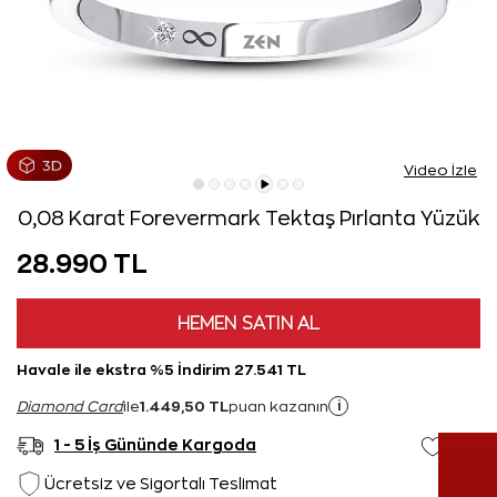
Video İzle
0,08 Karat Forevermark Tektaş Pırlanta Yüzük
28.990 TL
HEMEN SATIN AL
Havale ile ekstra %5 İndirim 27.541 TL
1.449,50 TL
i
Diamond Card
ile
puan kazanın
1 - 5 İş Gününde Kargoda
Ücretsiz ve Sigortalı Teslimat