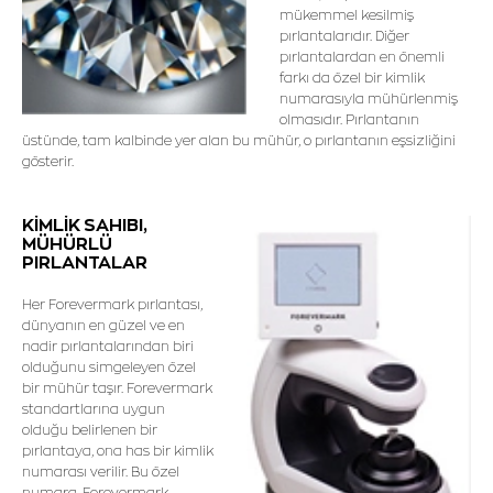
mükemmel kesilmiş
pırlantalarıdır. Diğer
pırlantalardan en önemli
farkı da özel bir kimlik
numarasıyla mühürlenmiş
olmasıdır. Pırlantanın
üstünde, tam kalbinde yer alan bu mühür, o pırlantanın eşsizliğini
gösterir.
KİMLİK SAHIBI,
MÜHÜRLÜ
PIRLANTALAR
Her Forevermark pırlantası,
dünyanın en güzel ve en
nadir pırlantalarından biri
olduğunu simgeleyen özel
bir mühür taşır. Forevermark
standartlarına uygun
olduğu belirlenen bir
pırlantaya, ona has bir kimlik
numarası verilir. Bu özel
numara, Forevermark