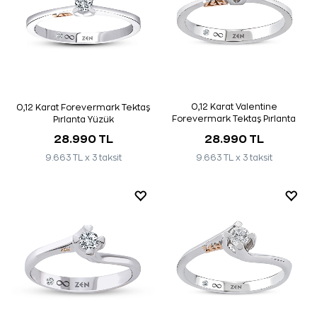
0,12 Karat Valentine
0,12 Karat Forevermark Tektaş
Forevermark Tektaş Pırlanta
Pırlanta Yüzük
Yüzük
28.990 TL
28.990 TL
9.663 TL x 3 taksit
9.663 TL x 3 taksit