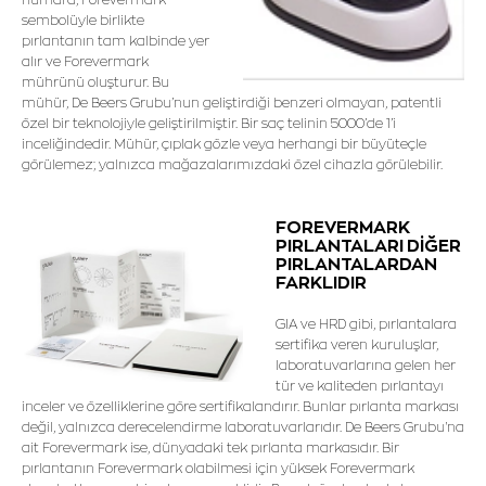
sembolüyle birlikte
pırlantanın tam kalbinde yer
alır ve Forevermark
mührünü oluşturur. Bu
mühür, De Beers Grubu’nun geliştirdiği benzeri olmayan, patentli
özel bir teknolojiyle geliştirilmiştir. Bir saç telinin 5000’de 1’i
inceliğindedir. Mühür, çıplak gözle veya herhangi bir büyüteçle
görülemez; yalnızca mağazalarımızdaki özel cihazla görülebilir.
FOREVERMARK
PIRLANTALARI DİĞER
PIRLANTALARDAN
FARKLIDIR
GIA ve HRD gibi, pırlantalara
sertifika veren kuruluşlar,
laboratuvarlarına gelen her
tür ve kaliteden pırlantayı
inceler ve özelliklerine göre sertifikalandırır. Bunlar pırlanta markası
değil, yalnızca derecelendirme laboratuvarlarıdır. De Beers Grubu'na
ait Forevermark ise, dünyadaki tek pırlanta markasıdır. Bir
pırlantanın Forevermark olabilmesi için yüksek Forevermark