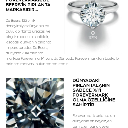
BEERS'İN PIRLANTA
MARKASIDIR...
De Beers, 125 yıllık
deneyimiyle dünyanın en
büyük pırlanta üreticisi ve
birçok madenin sahibidir;
kısacası dünyanın pırlanta
imparatorudur. De Beers,
dünyadaki ilk pırlanta
markası Forevermark'ı yarattı. Dünyada Forevermark'tan başka bir
pırlanta markası bulunmamaktadır.
DÜNYADAKİ
PIRLANTALARIN
SADECE %1'İ
FOREVERMARK
OLMA ÖZELLİĞİNE
SAHİPTİR
Forevermark pırlantaları
dünyanın en beyaz, en
temiz, en parlak ve en