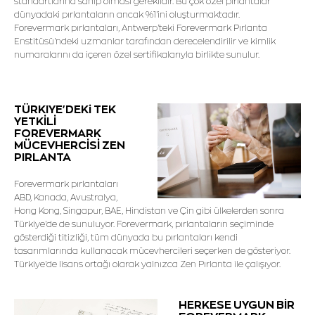
standartlarına sahip olması gereklidir. Bu çok özel pırlantalar
dünyadaki pırlantaların ancak %1'ini oluşturmaktadır.
Forevermark pırlantaları, Antwerp'teki Forevermark Pırlanta
Enstitüsü'ndeki uzmanlar tarafından derecelendirilir ve kimlik
numaralarını da içeren özel sertifikalarıyla birlikte sunulur.
TÜRKIYE'DEKi TEK
YETKİLİ
FOREVERMARK
MÜCEVHERCİSİ ZEN
PIRLANTA
Forevermark pırlantaları
ABD, Kanada, Avustralya,
Hong Kong, Singapur, BAE, Hindistan ve Çin gibi ülkelerden sonra
Türkiye'de de sunuluyor. Forevermark, pırlantaların seçiminde
gösterdiği titizliği, tüm dünyada bu pırlantaları kendi
tasarımlarında kullanacak mücevhercileri seçerken de gösteriyor.
Türkiye'de lisans ortağı olarak yalnızca Zen Pırlanta ile çalışıyor.
HERKESE UYGUN BİR