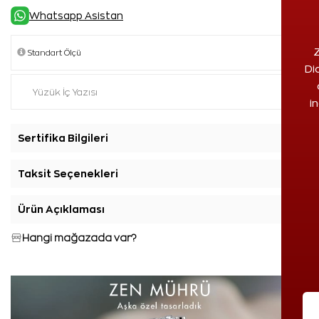
Whatsapp Asistan
Z
Di
i
Sertifika Bilgileri
+
Taksit Seçenekleri
+
Ürün Açıklaması
+
Hangi mağazada var?