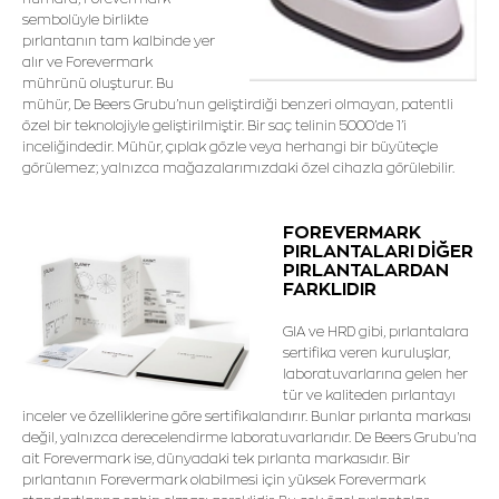
sembolüyle birlikte
pırlantanın tam kalbinde yer
alır ve Forevermark
mührünü oluşturur. Bu
mühür, De Beers Grubu’nun geliştirdiği benzeri olmayan, patentli
özel bir teknolojiyle geliştirilmiştir. Bir saç telinin 5000’de 1’i
inceliğindedir. Mühür, çıplak gözle veya herhangi bir büyüteçle
görülemez; yalnızca mağazalarımızdaki özel cihazla görülebilir.
FOREVERMARK
PIRLANTALARI DİĞER
PIRLANTALARDAN
FARKLIDIR
GIA ve HRD gibi, pırlantalara
sertifika veren kuruluşlar,
laboratuvarlarına gelen her
tür ve kaliteden pırlantayı
inceler ve özelliklerine göre sertifikalandırır. Bunlar pırlanta markası
değil, yalnızca derecelendirme laboratuvarlarıdır. De Beers Grubu'na
ait Forevermark ise, dünyadaki tek pırlanta markasıdır. Bir
pırlantanın Forevermark olabilmesi için yüksek Forevermark