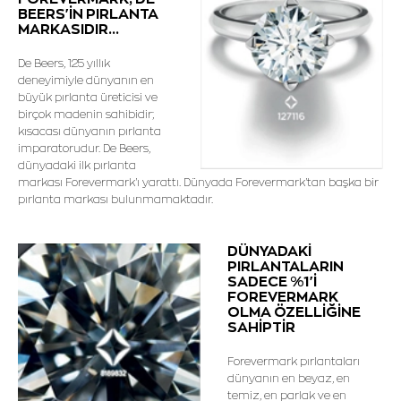
BEERS'İN PIRLANTA
MARKASIDIR...
De Beers, 125 yıllık
deneyimiyle dünyanın en
büyük pırlanta üreticisi ve
birçok madenin sahibidir;
kısacası dünyanın pırlanta
imparatorudur. De Beers,
dünyadaki ilk pırlanta
markası Forevermark'ı yarattı. Dünyada Forevermark'tan başka bir
pırlanta markası bulunmamaktadır.
DÜNYADAKİ
PIRLANTALARIN
SADECE %1'İ
FOREVERMARK
OLMA ÖZELLİĞİNE
SAHİPTİR
Forevermark pırlantaları
dünyanın en beyaz, en
temiz, en parlak ve en