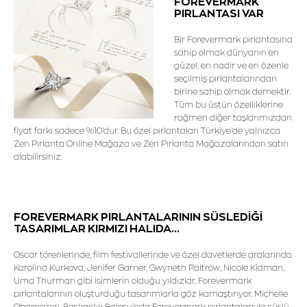
FOREVERMARK
PIRLANTASI VAR
Bir Forevermark pırlantasına
sahip olmak dünyanın en
güzel, en nadir ve en özenle
seçilmiş pırlantalarından
birine sahip olmak demektir.
Tüm bu üstün özelliklerine
rağmen diğer taşlarımızdan
fiyat farkı sadece %10'dur. Bu özel pırlantaları Türkiye'de yalnızca
Zen Pırlanta Online Mağaza ve Zen Pırlanta Mağazalarından satın
alabilirsiniz.
FOREVERMARK PIRLANTALARININ SÜSLEDİĞİ
TASARIMLAR KIRMIZI HALIDA...
Oscar törenlerinde, film festivallerinde ve özel davetlerde aralarında
Karolina Kurkova, Jenifer Garner, Gwyneth Paltrow, Nicole Kidman,
Uma Thurman gibi isimlerin olduğu yıldızlar, Forevermark
pırlantalarının oluşturduğu tasarımlarla göz kamaştırıyor. Michelle
Obama'nın, Başkanlık Balosu'nda Forevermark pırlantalarıyla süslü