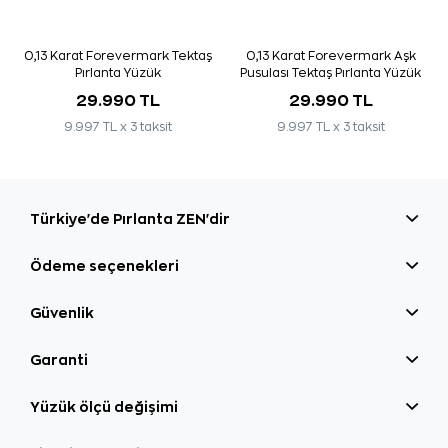
0,13 Karat Forevermark Tektaş
0,13 Karat Forevermark Aşk
Pırlanta Yüzük
Pusulası Tektaş Pırlanta Yüzük
29.990 TL
29.990 TL
9.997 TL x 3 taksit
9.997 TL x 3 taksit
Türkiye'de Pırlanta ZEN'dir
Ödeme seçenekleri
Güvenlik
Garanti
Yüzük ölçü değişimi