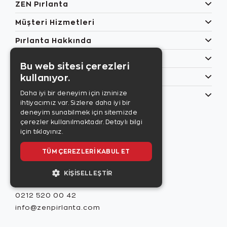
ZEN Pırlanta
Müşteri Hizmetleri
Pırlanta Hakkında
Popüler Kategoriler
Bu web sitesi çerezleri
kullanıyor.
Özel Günler
Daha iyi bir deneyim için izninize
Bilgilerim
ihtiyacımız var. Sizlere daha iyi bir
Zen Style
deneyim sunabilmek için sitemizde
Son sayıyı
çerezler kullanılmaktadır.
Detaylı bilgi
incelemek için
için tıklayınız.
tıklayınız.
TÜM ÇEREZLERI KABUL ET
KIŞISELLEŞTIR
Misafir İlişkileri
0212 520 00 42
info@zenpirlanta.com