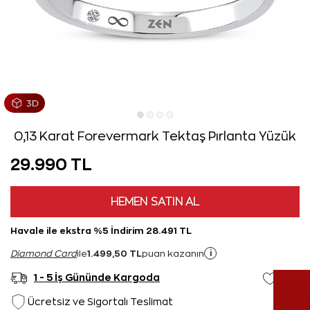
0,13 Karat Forevermark Tektaş Pırlanta Yüzük
29.990 TL
HEMEN SATIN AL
Havale ile ekstra %5 İndirim 28.491 TL
1.499,50 TL
i
Diamond Card
ile
puan kazanın
1 - 5 İş Gününde Kargoda
Ücretsiz ve Sigortalı Teslimat