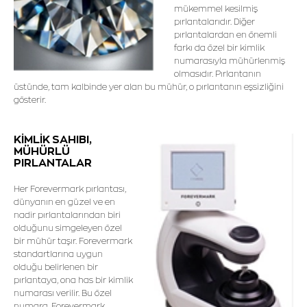
mükemmel kesilmiş
pırlantalarıdır. Diğer
pırlantalardan en önemli
farkı da özel bir kimlik
numarasıyla mühürlenmiş
olmasıdır. Pırlantanın
üstünde, tam kalbinde yer alan bu mühür, o pırlantanın eşsizliğini
gösterir.
KİMLİK SAHIBI,
MÜHÜRLÜ
PIRLANTALAR
Her Forevermark pırlantası,
dünyanın en güzel ve en
nadir pırlantalarından biri
olduğunu simgeleyen özel
bir mühür taşır. Forevermark
standartlarına uygun
olduğu belirlenen bir
pırlantaya, ona has bir kimlik
numarası verilir. Bu özel
numara, Forevermark