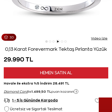
Video İzle
0,13 Karat Forevermark Tektaş Pırlanta Yüzük
29.990 TL
HEMEN SATIN AL
Havale ile ekstra %5 İndirim 28.491 TL
1.499,50 TL
i
Diamond Card
ile
puan kazanın
1 - 5 İş Gününde Kargoda
Ücretsiz ve Sigortalı Teslimat