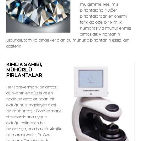
mükemmel kesilmiş
pırlantalarıdır. Diğer
pırlantalardan en önemli
farkı da özel bir kimlik
numarasıyla mühürlenmiş
olmasıdır. Pırlantanın
üstünde, tam kalbinde yer alan bu mühür, o pırlantanın eşsizliğini
gösterir.
KİMLİK SAHIBI,
MÜHÜRLÜ
PIRLANTALAR
Her Forevermark pırlantası,
dünyanın en güzel ve en
nadir pırlantalarından biri
olduğunu simgeleyen özel
bir mühür taşır. Forevermark
standartlarına uygun
olduğu belirlenen bir
pırlantaya, ona has bir kimlik
numarası verilir. Bu özel
numara, Forevermark