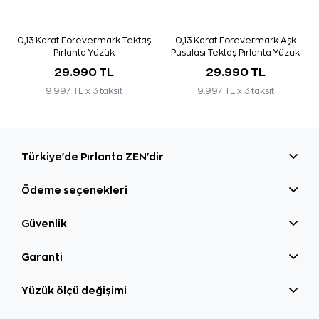
0,13 Karat Forevermark Tektaş
0,13 Karat Forevermark Aşk
Pırlanta Yüzük
Pusulası Tektaş Pırlanta Yüzük
29.990 TL
29.990 TL
9.997 TL x 3 taksit
9.997 TL x 3 taksit
Türkiye'de Pırlanta ZEN'dir
Ödeme seçenekleri
Güvenlik
Garanti
Yüzük ölçü değişimi