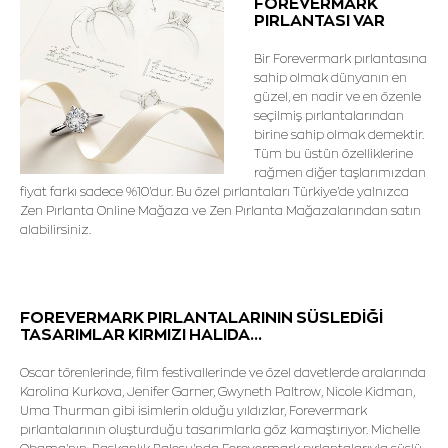
FOREVERMARK
PIRLANTASI VAR
Bir Forevermark pırlantasına
sahip olmak dünyanın en
güzel, en nadir ve en özenle
seçilmiş pırlantalarından
birine sahip olmak demektir.
Tüm bu üstün özelliklerine
rağmen diğer taşlarımızdan
fiyat farkı sadece %10'dur. Bu özel pırlantaları Türkiye'de yalnızca
Zen Pırlanta Online Mağaza ve Zen Pırlanta Mağazalarından satın
alabilirsiniz.
FOREVERMARK PIRLANTALARININ SÜSLEDİĞİ
TASARIMLAR KIRMIZI HALIDA...
Oscar törenlerinde, film festivallerinde ve özel davetlerde aralarında
Karolina Kurkova, Jenifer Garner, Gwyneth Paltrow, Nicole Kidman,
Uma Thurman gibi isimlerin olduğu yıldızlar, Forevermark
pırlantalarının oluşturduğu tasarımlarla göz kamaştırıyor. Michelle