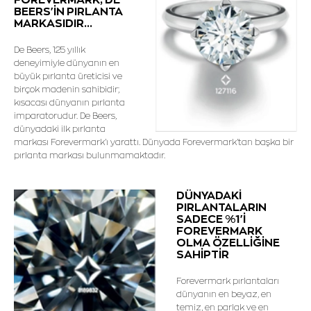
BEERS'İN PIRLANTA
MARKASIDIR...
De Beers, 125 yıllık
deneyimiyle dünyanın en
büyük pırlanta üreticisi ve
birçok madenin sahibidir;
kısacası dünyanın pırlanta
imparatorudur. De Beers,
dünyadaki ilk pırlanta
markası Forevermark'ı yarattı. Dünyada Forevermark'tan başka bir
pırlanta markası bulunmamaktadır.
DÜNYADAKİ
PIRLANTALARIN
SADECE %1'İ
FOREVERMARK
OLMA ÖZELLİĞİNE
SAHİPTİR
Forevermark pırlantaları
dünyanın en beyaz, en
temiz, en parlak ve en