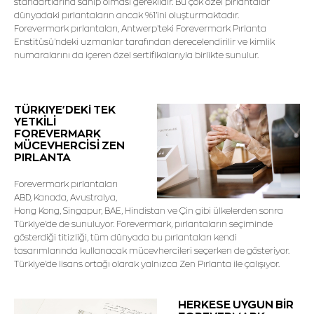
standartlarına sahip olması gereklidir. Bu çok özel pırlantalar
dünyadaki pırlantaların ancak %1'ini oluşturmaktadır.
Forevermark pırlantaları, Antwerp'teki Forevermark Pırlanta
Enstitüsü'ndeki uzmanlar tarafından derecelendirilir ve kimlik
numaralarını da içeren özel sertifikalarıyla birlikte sunulur.
TÜRKIYE'DEKi TEK
YETKİLİ
FOREVERMARK
MÜCEVHERCİSİ ZEN
PIRLANTA
Forevermark pırlantaları
ABD, Kanada, Avustralya,
Hong Kong, Singapur, BAE, Hindistan ve Çin gibi ülkelerden sonra
Türkiye'de de sunuluyor. Forevermark, pırlantaların seçiminde
gösterdiği titizliği, tüm dünyada bu pırlantaları kendi
tasarımlarında kullanacak mücevhercileri seçerken de gösteriyor.
Türkiye'de lisans ortağı olarak yalnızca Zen Pırlanta ile çalışıyor.
HERKESE UYGUN BİR