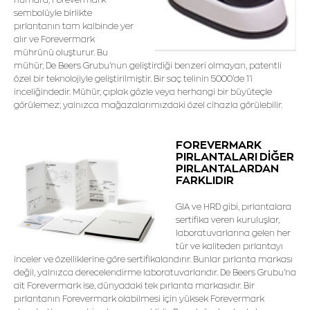
sembolüyle birlikte
pırlantanın tam kalbinde yer
alır ve Forevermark
mührünü oluşturur. Bu
mühür, De Beers Grubu’nun geliştirdiği benzeri olmayan, patentli
özel bir teknolojiyle geliştirilmiştir. Bir saç telinin 5000’de 1’i
inceliğindedir. Mühür, çıplak gözle veya herhangi bir büyüteçle
görülemez; yalnızca mağazalarımızdaki özel cihazla görülebilir.
FOREVERMARK
PIRLANTALARI DİĞER
PIRLANTALARDAN
FARKLIDIR
GIA ve HRD gibi, pırlantalara
sertifika veren kuruluşlar,
laboratuvarlarına gelen her
tür ve kaliteden pırlantayı
inceler ve özelliklerine göre sertifikalandırır. Bunlar pırlanta markası
değil, yalnızca derecelendirme laboratuvarlarıdır. De Beers Grubu'na
ait Forevermark ise, dünyadaki tek pırlanta markasıdır. Bir
pırlantanın Forevermark olabilmesi için yüksek Forevermark