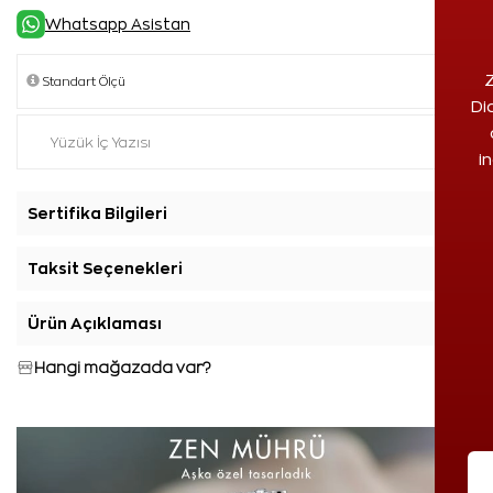
Whatsapp Asistan
Z
Di
i
Sertifika Bilgileri
+
Taksit Seçenekleri
+
Ürün Açıklaması
+
Hangi mağazada var?