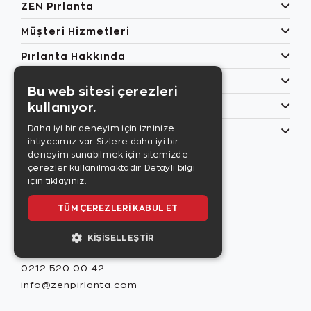
ZEN Pırlanta
Müşteri Hizmetleri
Pırlanta Hakkında
Popüler Kategoriler
Bu web sitesi çerezleri
kullanıyor.
Özel Günler
Daha iyi bir deneyim için izninize
Bilgilerim
ihtiyacımız var. Sizlere daha iyi bir
Zen Style
deneyim sunabilmek için sitemizde
Son sayıyı
çerezler kullanılmaktadır.
Detaylı bilgi
incelemek için
için tıklayınız.
tıklayınız.
TÜM ÇEREZLERI KABUL ET
KIŞISELLEŞTIR
Misafir İlişkileri
0212 520 00 42
info@zenpirlanta.com