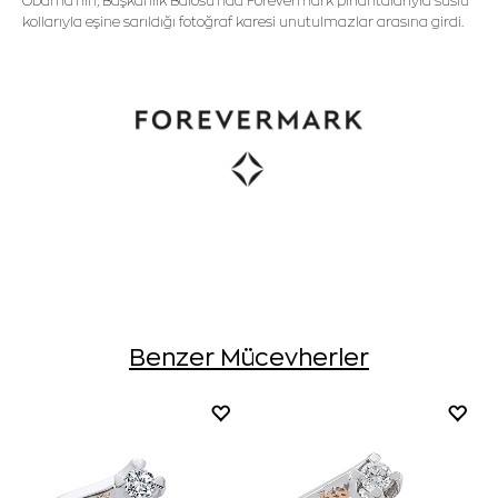
Obama'nın, Başkanlık Balosu'nda Forevermark pırlantalarıyla süslü
kollarıyla eşine sarıldığı fotoğraf karesi unutulmazlar arasına girdi.
Benzer Mücevherler