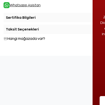
Whatsapp Asistan
Z
Sertifika Bilgileri
+
Di
Taksit Seçenekleri
+
i
Hangi mağazada var?