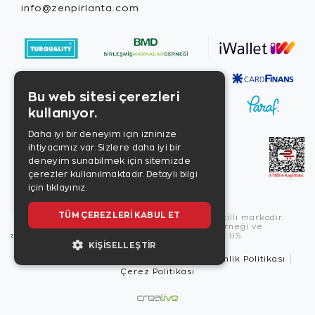
info@zenpirlanta.com
Bu web sitesi çerezleri
kullanıyor.
Daha iyi bir deneyim için izninize
ihtiyacımız var. Sizlere daha iyi bir
deneyim sunabilmek için sitemizde
çerezler kullanılmaktadır.
Detaylı bilgi
için tıklayınız.
TÜM ÇEREZLERI KABUL ET
Copyright © 2026, Zen Diamond tescilli markadır.
Zen Diamond Birleşmiş Markalar Derneği ve
Turquality Destek Programı üyesidir. US
KIŞISELLEŞTIR
Kullanım Şartları
Gizlilik İlkeleri
Güvenlik Politikası
Çerez Politikası