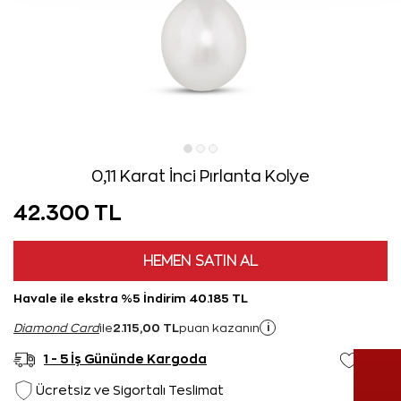
0,11 Karat İnci Pırlanta Kolye
42.300 TL
HEMEN SATIN AL
Havale ile ekstra %5 İndirim 40.185 TL
2.115,00 TL
i
Diamond Card
ile
puan kazanın
1 - 5 İş Gününde Kargoda
Ücretsiz ve Sigortalı Teslimat