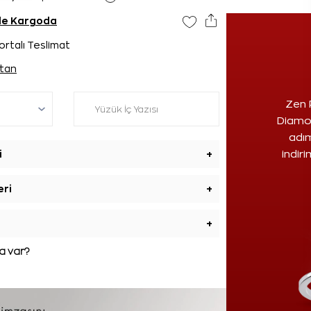
nde Kargoda
ortalı Teslimat
tan
Zen 
Diamon
adım
i
+
indir
eri
+
+
 var?