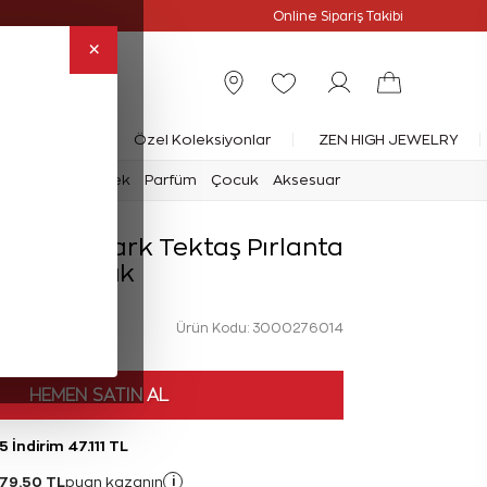
Online Özel
Online Sipariş Takibi
×
rlanta Yüzük
Özel Koleksiyonlar
ZEN HIGH JEWELRY
mark
Saat
Erkek
Parfüm
Çocuk
Aksesuar
Forevermark Tektaş Pırlanta
Yüzük
Ürün Kodu: 3000276014
HEMEN SATIN AL
 İndirim 47.111 TL
79,50 TL
i
puan kazanın