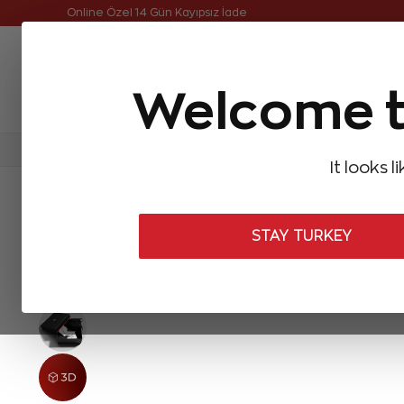
Online Özel Ücretsiz ve Sigortalı Teslimat
Welcome t
FIRSATLAR
Aynı Gün Kargo
Çok Satanlar
Baget Pırlantalar
Pırlanta Yüzükler
Pırlanta K
It looks l
ANASAYFA
Forevermark
Forevermark Yüzükler
0,33 Karat 
STAY TURKEY