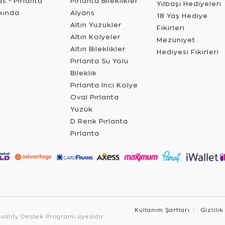
s - Pırlanta
Pırlanta Bileklikler
Yılbaşı Hediyeleri
kında
Alyans
18 Yaş Hediye
Altın Yüzükler
Fikirleri
Altın Kolyeler
Mezuniyet
Altın Bileklikler
Hediyesi Fikirleri
Pırlanta Su Yolu
Bileklik
Pırlanta İnci Kolye
Oval Pırlanta
Yüzük
D Renk Pırlanta
Pırlanta
Kullanım Şartları
Gizlilik
ality Destek Programı üyesidir.