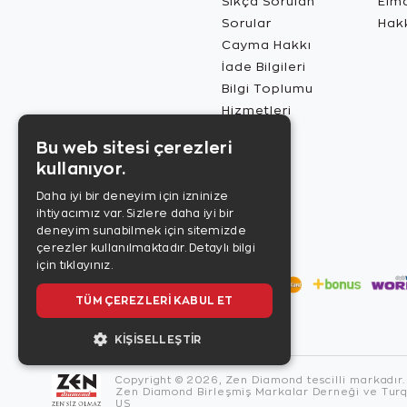
Sıkça Sorulan
Elma
Sorular
Hak
Cayma Hakkı
İade Bilgileri
Bilgi Toplumu
Hizmetleri
Bu web sitesi çerezleri
kullanıyor.
Daha iyi bir deneyim için izninize
ihtiyacımız var. Sizlere daha iyi bir
deneyim sunabilmek için sitemizde
çerezler kullanılmaktadır.
Detaylı bilgi
için tıklayınız.
TÜM ÇEREZLERI KABUL ET
KIŞISELLEŞTIR
Copyright © 2026, Zen Diamond tescilli markadır.
Zen Diamond Birleşmiş Markalar Derneği ve Turqu
US