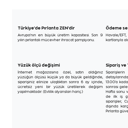
Türkiye'de Pırlanta ZEN'dir
Ödeme se
Avrupa'nın en büyük üretim kapasitesi. Son 9
Havale/EFT
yılın pırlantalı mücevher ihracat şampiyonu.
kartlarıyla al
Yüzük ölçü değişimi
Sipariş ve
İnternet mağazasına özel, satın aldığınız
Siparişler
yüzüğün ölçüsü küçük ya da büyük geldiğinde,
detaylarınd
siparişiniz elinize ulaştıktan sonra 6 ay içinde,
13.00'a kada
ücretsiz yeni bir yüzük üretilerek değişim
sonrası gelen
yapılmaktadır. (Evlilik alyansları hariç.)
Hafta sonu v
de ilk iş g
siparişler, 
dışında karg
Pırlanta güve