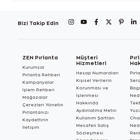
Bizi Takip Edin
ZEN Pırlanta
Müşteri
Pır
Hizmetleri
Ha
Kurumsal
Hesap Numaraları
Pırl
Pırlanta Rehberi
Kişisel Verilerin
Ser
Kampanyalar
Korunması ve
Bage
İşlem Rehberi
İşlenmesi
Ned
Mağazalar
Hakkında
Tekt
Çerezleri Yönetin
Aydınlatma Metni
Yüz
Pırlantanızı
Kullanım Şartları
Char
Kaydettirin
Mesafeli Satış
Ned
İletişim
Sözleşmesi
Renk