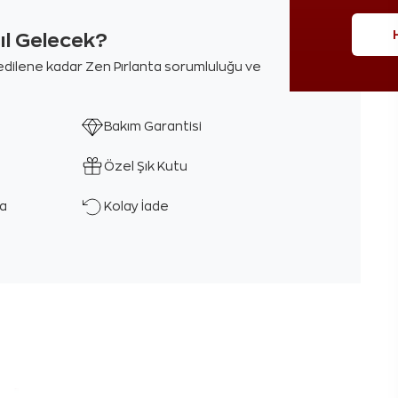
sıl Gelecek?
m edilene kadar Zen Pırlanta sorumluluğu ve
Bakım Garantisi
Özel Şık Kutu
ka
Kolay İade