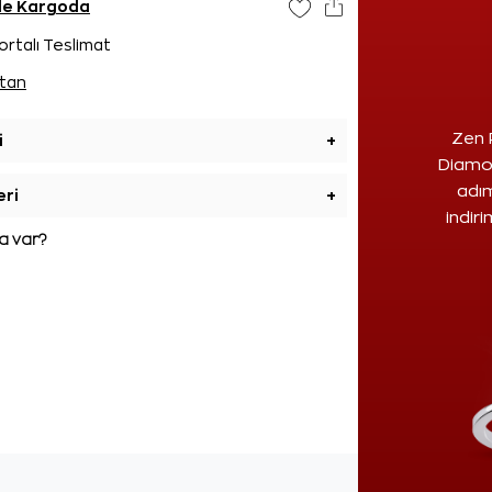
nde Kargoda
ortalı Teslimat
tan
Zen 
i
+
Diamon
adım
eri
+
indir
 var?