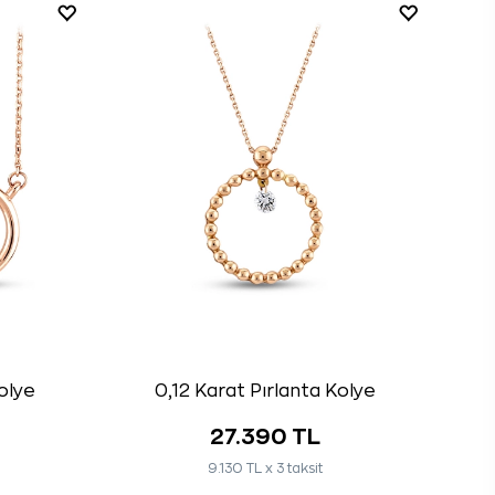
olye
0,12 Karat Pırlanta Kolye
27.390 TL
9.130 TL x 3 taksit