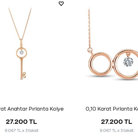
at Anahtar Pırlanta Kolye
0,10 Karat Pırlanta K
27.200 TL
27.200 TL
9.067 TL x 3 taksit
9.067 TL x 3 taksit