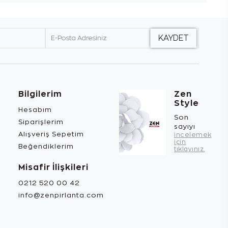
Bilgilerim
Zen
Style
Hesabım
Son
Siparişlerim
sayıyı
Alışveriş Sepetim
incelemek
için
Beğendiklerim
tıklayınız.
Misafir İlişkileri
0212 520 00 42
info@zenpirlanta.com