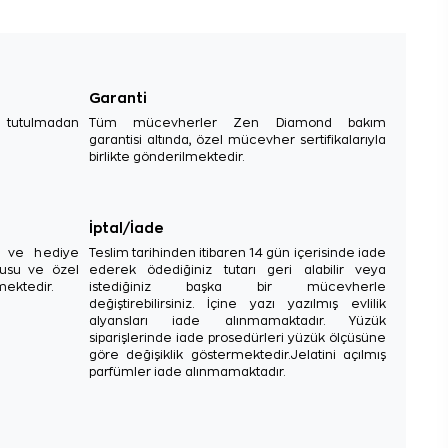
Garanti
e tutulmadan
Tüm mücevherler Zen Diamond bakım
garantisi altında, özel mücevher sertifikalarıyla
birlikte gönderilmektedir.
İptal/İade
sı ve hediye
Teslim tarihinden itibaren 14 gün içerisinde iade
tusu ve özel
ederek ödediğiniz tutarı geri alabilir veya
mektedir.
istediğiniz başka bir mücevherle
değiştirebilirsiniz. İçine yazı yazılmış evlilik
alyansları iade alınmamaktadır. Yüzük
siparişlerinde iade prosedürleri yüzük ölçüsüne
göre değişiklik göstermektedir.Jelatini açılmış
parfümler iade alınmamaktadır.