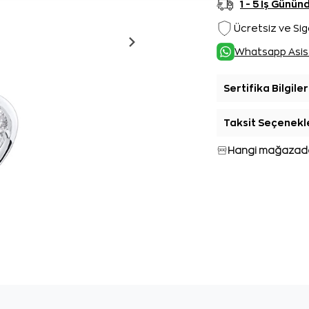
1 - 5 İş Günü
Ücretsiz ve Sig
Whatsapp Asis
Sertifika Bilgiler
Taksit Seçenekl
Hangi mağazada