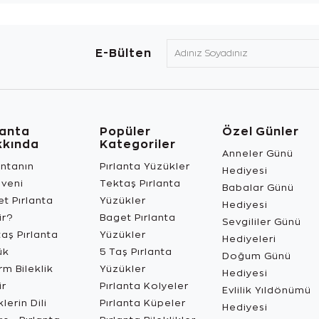
E-Bülten
lanta
Popüler
Özel Günler
kkında
Kategoriler
Anneler Günü
antanın
Pırlanta Yüzükler
Hediyesi
üveni
Tektaş Pırlanta
Babalar Günü
t Pırlanta
Yüzükler
Hediyesi
ir?
Baget Pırlanta
Sevgililer Günü
aş Pırlanta
Yüzükler
Hediyeleri
ük
5 Taş Pırlanta
Doğum Günü
m Bileklik
Yüzükler
Hediyesi
ir
Pırlanta Kolyeler
Evlilik Yıldönümü
lerin Dili
Pırlanta Küpeler
Hediyesi