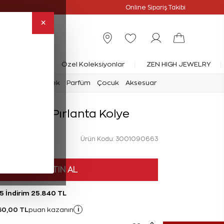
Online Özel
Online Sipariş Takibi
×
rlanta Yüzük
Özel Koleksiyonlar
ZEN HIGH JEWELRY
mark
Saat
Erkek
Parfüm
Çocuk
Aksesuar
arat Kalp Pırlanta Kolye
Ürün Kodu: 3001090663
HEMEN SATIN AL
5 İndirim 25.840 TL
60,00 TL
i
puan kazanın