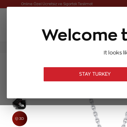
Online Özel Ücretsiz ve Sigortalı Teslimat
Welcome t
FIRSATLAR
Aynı Gün Kargo
Çok Satanlar
Baget Pırlantalar
Pırlanta Yüzükler
Pırlanta K
It looks l
ANASAYFA
Pırlanta Kolyeler
Tasarım Pırlanta Kolyeler
0,04 Ka
STAY TURKEY