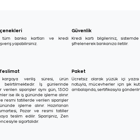
çenekleri
Güvenlik
, tüm banka kartları ve kredi
Kredi kartı bilgileriniz, sistemd
ışveriş yapabilirsiniz.
şifrelenerek bankanıza iletilir.
 Teslimat
Paket
in kargoya veriliş süresi, ürün
Ücretsiz olarak yüzük içi yazı
a belirtilmektedir. İş günlerinde
notuyla, mücevherler için şık ku
r verilen siparişler aynı gün, 13.00
ambalajında, sertifikasıyla gönderil
ler ise ilk iş gününde işleme alınır.
e resmi tatillerde verilen siparişler
ününde işleme alınır. Hazırlanan
Cumartesi, Pazar ve resmi tatiller
oya teslim edilir. Siparişiniz, Zen
ncesiyle sigortalıdır.