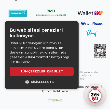
Bu web sitesi çerezleri
kullanıyor.
Daha iyi bir deneyim için izninize
ihtiyacımız var. Sizlere daha iyi bir
deneyim sunabilmek için sitemizde
çerezler kullanılmaktadır.
Detaylı bilgi
için tıklayınız.
TÜM ÇEREZLERI KABUL ET
Copyright © 2026, Zen Diamond tescilli markadır.
Zen Diamond Birleşmiş Markalar Derneği ve
Turquality Destek Programı üyesidir. US
KIŞISELLEŞTIR
Kullanım Şartları
Gizlilik İlkeleri
Güvenlik Politikası
Çerez Politikası