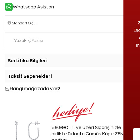
Whatsapp Asistan
Z
Di
i
Sertifika Bilgileri
+
Taksit Seçenekleri
+
Hangi mağazada var?
59.990 TL ve üzeri Siparişinizle
birlikte Pırlanta Gümüş Küpe ZEN'den