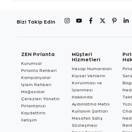
Bizi Takip Edin
ZEN Pırlanta
Müşteri
Pır
Hizmetleri
Ha
Kurumsal
Hesap Numaraları
Pırl
Pırlanta Rehberi
Kişisel Verilerin
Ser
Kampanyalar
Korunması ve
Bage
İşlem Rehberi
İşlenmesi
Ned
Mağazalar
Hakkında
Tekt
Çerezleri Yönetin
Aydınlatma Metni
Yüz
Pırlantanızı
Kullanım Şartları
Char
Kaydettirin
Mesafeli Satış
Ned
İletişim
Sözleşmesi
Renk