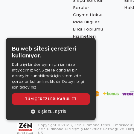
Sıkça Sorulan
Elma
Sorular
Hak
Cayma Hakkı
İade Bilgileri
Bilgi Toplumu
Hizmetleri
Bu web sitesi çerezleri
kullanıyor.
Daha iyi bir deneyim için izninize
ihtiyacımız var. Sizlere daha iyi bir
deneyim sunabilmek için sitemizde
çerezler kullanılmaktadır.
Detaylı bilgi
için tıklayınız.
TÜM ÇEREZLERI KABUL ET
KIŞISELLEŞTIR
Copyright © 2026, Zen Diamond tescilli markadır.
Zen Diamond Birleşmiş Markalar Derneği ve Turqu
US