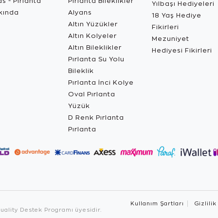
s - Pırlanta
Pırlanta Bileklikler
Yılbaşı Hediyeleri
kında
Alyans
18 Yaş Hediye
Altın Yüzükler
Fikirleri
Altın Kolyeler
Mezuniyet
Altın Bileklikler
Hediyesi Fikirleri
Pırlanta Su Yolu
Bileklik
Pırlanta İnci Kolye
Oval Pırlanta
Yüzük
D Renk Pırlanta
Pırlanta
Kullanım Şartları
Gizlilik
ality Destek Programı üyesidir.