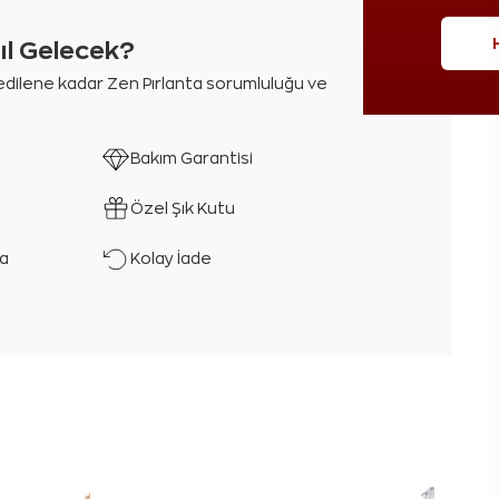
sıl Gelecek?
m edilene kadar Zen Pırlanta sorumluluğu ve
Bakım Garantisi
Özel Şık Kutu
ka
Kolay İade