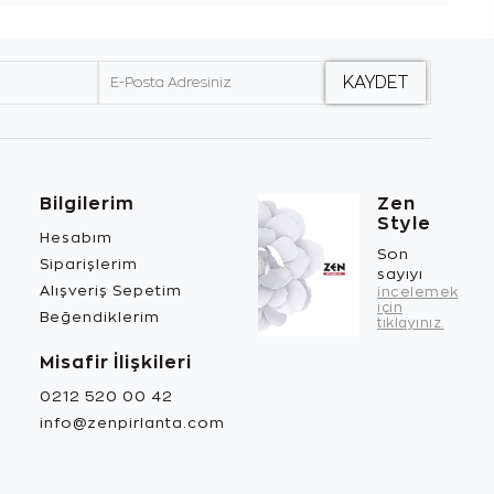
Bilgilerim
Zen
Style
Hesabım
Son
Siparişlerim
sayıyı
Alışveriş Sepetim
incelemek
için
Beğendiklerim
tıklayınız.
Misafir İlişkileri
0212 520 00 42
info@zenpirlanta.com