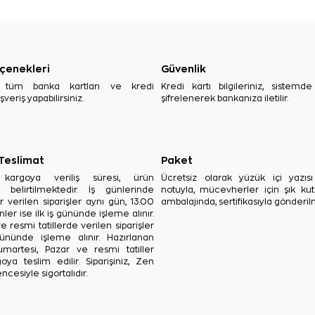
çenekleri
Güvenlik
, tüm banka kartları ve kredi
Kredi kartı bilgileriniz, sistemd
ışveriş yapabilirsiniz.
şifrelenerek bankanıza iletilir.
 Teslimat
Paket
in kargoya veriliş süresi, ürün
Ücretsiz olarak yüzük içi yazı
a belirtilmektedir. İş günlerinde
notuyla, mücevherler için şık ku
r verilen siparişler aynı gün, 13.00
ambalajında, sertifikasıyla gönderil
ler ise ilk iş gününde işleme alınır.
e resmi tatillerde verilen siparişler
ününde işleme alınır. Hazırlanan
Cumartesi, Pazar ve resmi tatiller
oya teslim edilir. Siparişiniz, Zen
ncesiyle sigortalıdır.