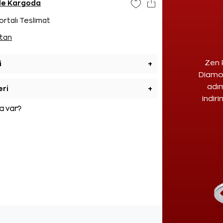
nde Kargoda
ortalı Teslimat
tan
Zen 
i
+
Diamon
adım
eri
+
indir
 var?