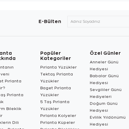
E-Bülten
lanta
Popüler
Özel Günler
kkında
Kategoriler
Anneler Günü
antanın
Pırlanta Yüzükler
Hediyesi
üveni
Tektaş Pırlanta
Babalar Günü
t Pırlanta
Yüzükler
Hediyesi
ir?
Baget Pırlanta
Sevgililer Günü
aş Pırlanta
Yüzükler
Hediyeleri
ük
5 Taş Pırlanta
Doğum Günü
m Bileklik
Yüzükler
Hediyesi
ir
Pırlanta Kolyeler
Evlilik Yıldönümü
lerin Dili
Pırlanta Küpeler
Hediyesi