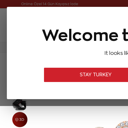
Online Özel Ücretsiz ve Sigortalı Teslimat
Online Özel 14 Gün Kayıpsız İade
Welcome t
FIRSATLAR
Aynı Gün Kargo
Çok Satanlar
Baget Pırlantalar
Pırlanta Yüzükler
Pırlanta K
It looks l
ANASAYFA
Pırlanta Bileklikler
Tasarım Pırlanta Bileklikler
0,07
STAY TURKEY