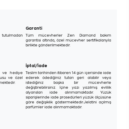
Garanti
e tutulmadan
Tüm mücevherler Zen Diamond bakım
garantisi altında, özel mücevher sertifikalarıyla
birlikte gönderilmektedir.
İptal/İade
sı ve hediye
Teslim tarihinden itibaren 14 gün içerisinde iade
tusu ve özel
ederek ödediğiniz tutarı geri alabilir veya
mektedir.
istediğiniz başka bir mücevherle
değiştirebilirsiniz. İçine yazı yazılmış evlilik
alyansları iade alınmamaktadır. Yüzük
siparişlerinde iade prosedürleri yüzük ölçüsüne
göre değişiklik göstermektedir.Jelatini açılmış
parfümler iade alınmamaktadır.