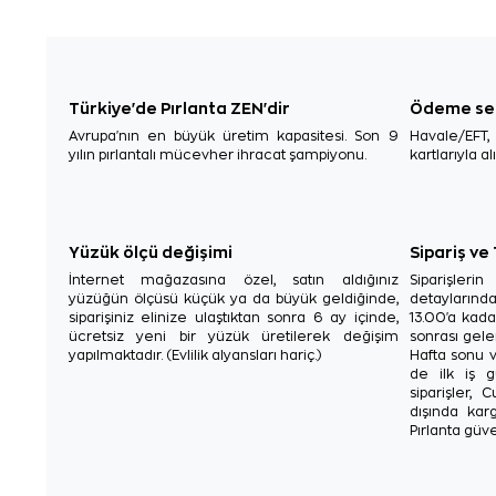
Türkiye'de Pırlanta ZEN'dir
Ödeme se
Avrupa'nın en büyük üretim kapasitesi. Son 9
Havale/EFT
yılın pırlantalı mücevher ihracat şampiyonu.
kartlarıyla al
Yüzük ölçü değişimi
Sipariş ve
İnternet mağazasına özel, satın aldığınız
Siparişler
yüzüğün ölçüsü küçük ya da büyük geldiğinde,
detaylarınd
siparişiniz elinize ulaştıktan sonra 6 ay içinde,
13.00'a kada
ücretsiz yeni bir yüzük üretilerek değişim
sonrası gelen
yapılmaktadır. (Evlilik alyansları hariç.)
Hafta sonu v
de ilk iş g
siparişler, 
dışında karg
Pırlanta güve