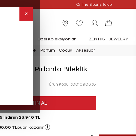
Online Özel
Online Sipariş Takibi
×
rlanta Yüzük
Özel Koleksiyonlar
ZEN HIGH JEWELRY
mark
Saat
Erkek
Parfüm
Çocuk
Aksesuar
t Kelebek Pırlanta Bileklik
Ürün Kodu: 3001090636
HEMEN SATIN AL
5 İndirim 23.940 TL
60,00 TL
i
puan kazanın