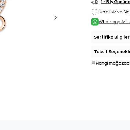
1 - 5 İş Günü
Ücretsiz ve Sig
Whatsapp Asis
Sertifika Bilgiler
Taksit Seçenekl
Hangi mağazada