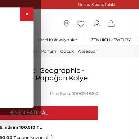
Online Özel
Online Sipariş Takibi
×
rlanta Yüzük
Özel Koleksiyonlar
ZEN HIGH JEWELRY
mark
Saat
Erkek
Parfüm
Çocuk
Aksesuar
at National Geographic -
in Nature - Papağan Kolye
Ürün Kodu: 3000548363
HEMEN SATIN AL
5 İndirim 100.510 TL
90,00 TL
i
puan kazanın