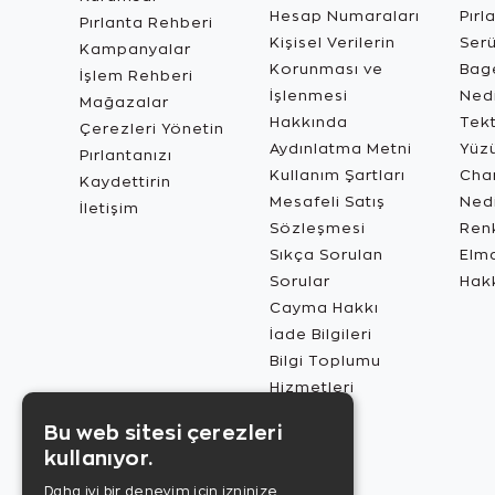
Hesap Numaraları
Pırl
Pırlanta Rehberi
Kişisel Verilerin
Ser
Kampanyalar
Korunması ve
Bage
İşlem Rehberi
İşlenmesi
Ned
Mağazalar
Hakkında
Tekt
Çerezleri Yönetin
Aydınlatma Metni
Yüz
Pırlantanızı
Kullanım Şartları
Char
Kaydettirin
Mesafeli Satış
Ned
İletişim
Sözleşmesi
Renk
Sıkça Sorulan
Elma
Sorular
Hak
Cayma Hakkı
İade Bilgileri
Bilgi Toplumu
Hizmetleri
Bu web sitesi çerezleri
kullanıyor.
Daha iyi bir deneyim için izninize