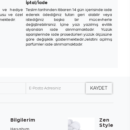
İptal/İade
sı ve hediye
Teslim tarihinden itibaren 14 gün içerisinde iade
tusu ve özel
ederek ödediğiniz tutarı geri alabilir veya
mektedir.
istediğiniz başka bir mücevherle
değiştirebilirsiniz. İçine yazı yazılmış evlilik
alyansları iade alınmamaktadır. Yüzük
siparişlerinde iade prosedürleri yüzük ölçüsüne
göre değişiklik göstermektedir.Jelatini açılmış
parfümler iade alınmamaktadır.
Bilgilerim
Zen
Style
Hesabım