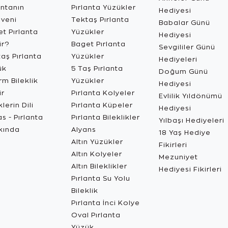
antanın
Pırlanta Yüzükler
Hediyesi
üveni
Tektaş Pırlanta
Babalar Günü
t Pırlanta
Yüzükler
Hediyesi
ir?
Baget Pırlanta
Sevgililer Günü
aş Pırlanta
Yüzükler
Hediyeleri
ük
5 Taş Pırlanta
Doğum Günü
m Bileklik
Yüzükler
Hediyesi
ir
Pırlanta Kolyeler
Evlilik Yıldönümü
lerin Dili
Pırlanta Küpeler
Hediyesi
s - Pırlanta
Pırlanta Bileklikler
Yılbaşı Hediyeleri
kında
Alyans
18 Yaş Hediye
Altın Yüzükler
Fikirleri
Altın Kolyeler
Mezuniyet
Altın Bileklikler
Hediyesi Fikirleri
Pırlanta Su Yolu
Bileklik
Pırlanta İnci Kolye
Oval Pırlanta
Yüzük