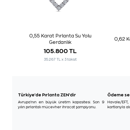
0,55 Karat Pırlanta Su Yolu
0,62 K
Gerdanlık
105.800 TL
35.267 TL x 3 taksit
Türkiye'de Pırlanta ZEN'dir
Ödeme se
Avrupa'nın en büyük üretim kapasitesi. Son 9
Havale/EFT
yılın pırlantalı mücevher ihracat şampiyonu.
kartlarıyla al