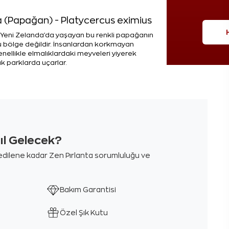
a (Papağan) - Platycercus eximius
 Yeni Zelanda'da yaşayan bu renkli papağanın
u bölge değildir. İnsanlardan korkmayan
enellikle elmalıklardaki meyveleri yiyerek
ık parklarda uçarlar.
sıl Gelecek?
m edilene kadar Zen Pırlanta sorumluluğu ve
Bakım Garantisi
Özel Şık Kutu