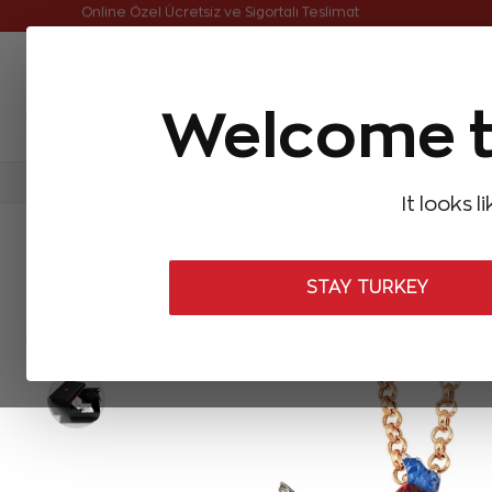
Online Özel Ücretsiz ve Sigortalı Teslimat
Welcome t
FIRSATLAR
Aynı Gün Kargo
Çok Satanlar
Baget Pırlantalar
Pırlanta Yüzükler
Pırlanta K
It looks l
ANASAYFA
Pırlanta Kolyeler
Tasarım Pırlanta Kolyeler
0,16 Ka
STAY TURKEY