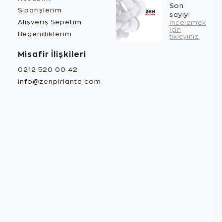
Son
Siparişlerim
sayıyı
Alışveriş Sepetim
incelemek
için
Beğendiklerim
tıklayınız.
Misafir İlişkileri
0212 520 00 42
info@zenpirlanta.com