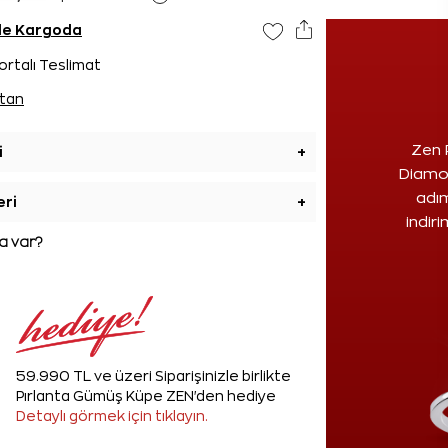
nde Kargoda
ortalı Teslimat
tan
Zen 
i
+
Diamon
adım
eri
+
indir
 var?
59.990 TL ve üzeri Siparişinizle birlikte
Pırlanta Gümüş Küpe ZEN'den hediye
Detaylı görmek için tıklayın.