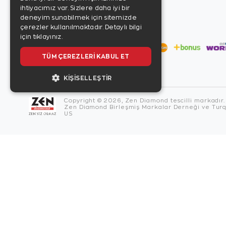
ihtiyacımız var. Sizlere daha iyi bir
deneyim sunabilmek için sitemizde
çerezler kullanılmaktadır.
Detaylı bilgi
için tıklayınız.
TÜM ÇEREZLERI KABUL ET
KIŞISELLEŞTIR
Copyright © 2026, Zen Diamond tescilli markadır.
Zen Diamond Birleşmiş Markalar Derneği ve Turqu
US