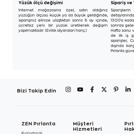
Yüzük ölçü değişimi
Sipariş ve
İnternet mağazasına özel, satın aldığınız
Siparişler
yüzüğün ölçüsü küçük ya da büyük geldiğinde,
detaylarınd
siparişiniz elinize ulaştıktan sonra 6 ay içinde,
13.00'a kada
ücretsiz yeni bir yüzük üretilerek değişim
sonrası gelen
yapılmaktadır. (Evlilik alyansları hariç.)
Hafta sonu v
de ilk iş g
siparişler, 
dışında karg
Pırlanta güve
Bizi Takip Edin
ZEN Pırlanta
Müşteri
Pır
Hizmetleri
Ha
Kurumsal