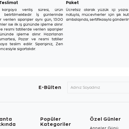
 Teslimat
Paket
in kargoya veriliş süresi, ürün
Ücretsiz olarak yüzük içi yazı
a belirtilmektedir. İş günlerinde
notuyla, mücevherler için şık ku
r verilen siparişler aynı gün, 13.00
ambalajında, sertifikasıyla gönderil
ler ise ilk iş gününde işleme alınır.
e resmi tatillerde verilen siparişler
ününde işleme alınır. Hazırlanan
Cumartesi, Pazar ve resmi tatiller
oya teslim edilir. Siparişiniz, Zen
ncesiyle sigortalıdır.
E-Bülten
lanta
Popüler
Özel Günler
kkında
Kategoriler
Anneler Günü