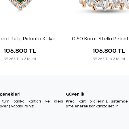
arat Tulip Pırlanta Kolye
0,50 Karat Stella Pırlan
105.800 TL
105.800 TL
35.267 TL x 3 taksit
35.267 TL x 3 taksit
çenekleri
Güvenlik
, tüm banka kartları ve kredi
Kredi kartı bilgileriniz, sistemd
ışveriş yapabilirsiniz.
şifrelenerek bankanıza iletilir.