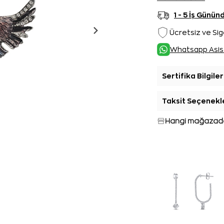
1 - 5 İş Günü
Ücretsiz ve Sig
Whatsapp Asis
Sertifika Bilgiler
Taksit Seçenekl
Hangi mağazada