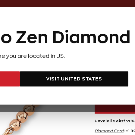
Online Özel 14 Gün Kayıpsız İade
o Zen Diamond
Hediye Önerileri
Evlilik Teklifi
Setler
Özel Ko
olyeler
Pırlanta Küpeler
Pırlanta Bileklikler
Zen Alyans
Forever
ike you are located in US.
 Karat Nazar Pırlanta Bileklik
AYNI GÜN
0,08 Kar
KARGO
VISIT UNITED STATES
38.490 TL
Havale ile ekstra %
1.9
Diamond Card
ile