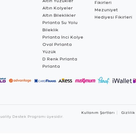
Altın Yüzükler
Fikirleri
Altın Kolyeler
Mezuniyet
Altın Bileklikler
Hediyesi Fikirleri
Pırlanta Su Yolu
Bileklik
Pırlanta İnci Kolye
Oval Pırlanta
Yüzük
D Renk Pırlanta
Pırlanta
Kullanım Şartları
Gizlilik
ality Destek Programı üyesidir.