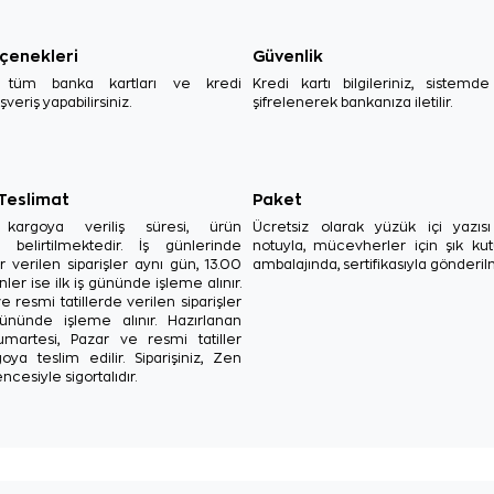
çenekleri
Güvenlik
, tüm banka kartları ve kredi
Kredi kartı bilgileriniz, sistemd
ışveriş yapabilirsiniz.
şifrelenerek bankanıza iletilir.
 Teslimat
Paket
in kargoya veriliş süresi, ürün
Ücretsiz olarak yüzük içi yazı
a belirtilmektedir. İş günlerinde
notuyla, mücevherler için şık ku
r verilen siparişler aynı gün, 13.00
ambalajında, sertifikasıyla gönderil
ler ise ilk iş gününde işleme alınır.
e resmi tatillerde verilen siparişler
ününde işleme alınır. Hazırlanan
Cumartesi, Pazar ve resmi tatiller
oya teslim edilir. Siparişiniz, Zen
ncesiyle sigortalıdır.