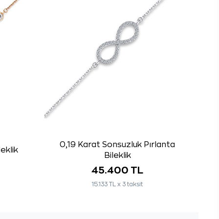
0,19 Karat Sonsuzluk Pırlanta
eklik
Bileklik
45.400 TL
15.133 TL x 3 taksit