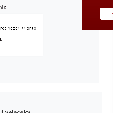
niz
rat Nazar Pırlanta
TL
sıl Gelecek?