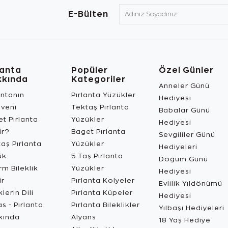
E-Bülten
lanta
Popüler
Özel Günler
kkında
Kategoriler
Anneler Günü
antanın
Pırlanta Yüzükler
Hediyesi
üveni
Tektaş Pırlanta
Babalar Günü
t Pırlanta
Yüzükler
Hediyesi
ir?
Baget Pırlanta
Sevgililer Günü
aş Pırlanta
Yüzükler
Hediyeleri
ük
5 Taş Pırlanta
Doğum Günü
m Bileklik
Yüzükler
Hediyesi
ir
Pırlanta Kolyeler
Evlilik Yıldönümü
lerin Dili
Pırlanta Küpeler
Hediyesi
s - Pırlanta
Pırlanta Bileklikler
Yılbaşı Hediyeleri
kında
Alyans
18 Yaş Hediye