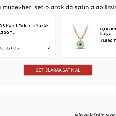
 mücevheri set olarak da
satın alabilirsi
08 Karat Pırlanta Yüzük
0,08 Ka
.300 TL
Kolye
41.890 
Siparişiniz Na