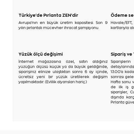
Türkiye'de Pırlanta ZEN'dir
Ödeme se
Avrupa'nın en büyük üretim kapasitesi. Son 9
Havale/EFT
yılın pırlantalı mücevher ihracat şampiyonu.
kartlarıyla al
Yüzük ölçü değişimi
Sipariş ve
İnternet mağazasına özel, satın aldığınız
Siparişler
yüzüğün ölçüsü küçük ya da büyük geldiğinde,
detaylarınd
siparişiniz elinize ulaştıktan sonra 6 ay içinde,
13.00'a kada
ücretsiz yeni bir yüzük üretilerek değişim
sonrası gelen
yapılmaktadır. (Evlilik alyansları hariç.)
Hafta sonu v
de ilk iş g
siparişler, 
dışında karg
Pırlanta güve