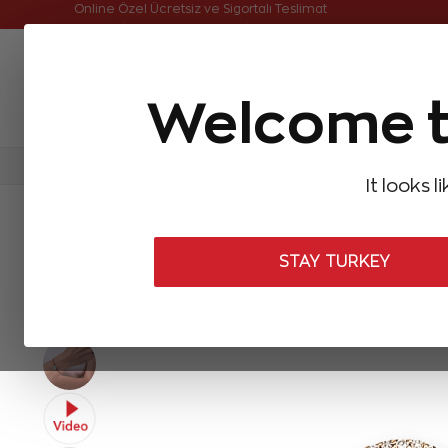
Online Özel Ücretsiz ve Sigortalı Teslimat
Welcome t
FIRSATLAR
Aynı Gün Kargo
Çok Satanlar
Baget Pırlantalar
Pırlanta Yüzükler
Pırlanta K
It looks l
ANASAYFA
Pırlanta Bileklikler
Tasarım Pırlanta Bileklikler
0,08
STAY TURKEY