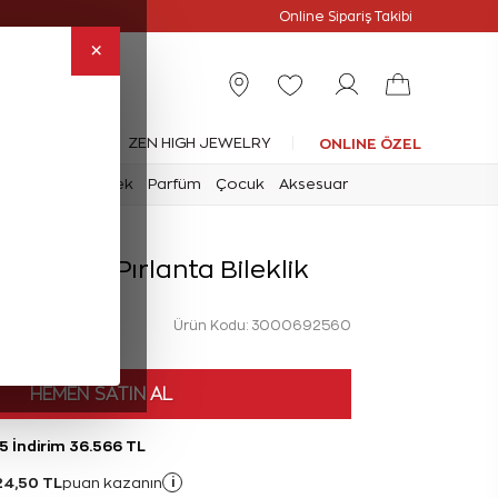
Online Özel
Online Sipariş Takibi
×
leksiyonlar
ZEN HIGH JEWELRY
ONLINE ÖZEL
mark
Saat
Erkek
Parfüm
Çocuk
Aksesuar
at Nazar Pırlanta Bileklik
Ürün Kodu: 3000692560
HEMEN SATIN AL
5 İndirim 36.566 TL
24,50 TL
i
puan kazanın