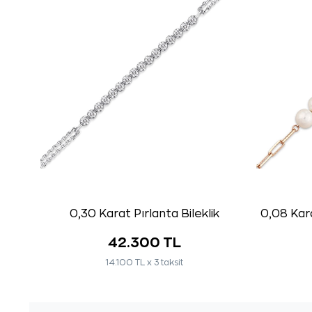
0,30 Karat Pırlanta Bileklik
0,08 Kara
42.300 TL
14.100 TL x 3 taksit