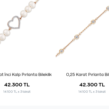
t İnci Kalp Pırlanta Bileklik
0,25 Karat Pırlanta Bil
42.300 TL
42.300 TL
14.100 TL x 3 taksit
14.100 TL x 3 taksit