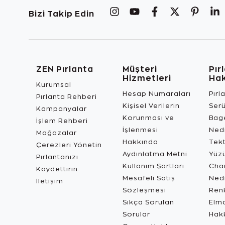
Bizi Takip Edin
ZEN Pırlanta
Müşteri
Pır
Hizmetleri
Ha
Kurumsal
Hesap Numaraları
Pırl
Pırlanta Rehberi
Kişisel Verilerin
Ser
Kampanyalar
Korunması ve
Bage
İşlem Rehberi
İşlenmesi
Ned
Mağazalar
Hakkında
Tekt
Çerezleri Yönetin
Aydınlatma Metni
Yüz
Pırlantanızı
Kullanım Şartları
Char
Kaydettirin
Mesafeli Satış
Ned
İletişim
Sözleşmesi
Renk
Sıkça Sorulan
Elma
Sorular
Hak