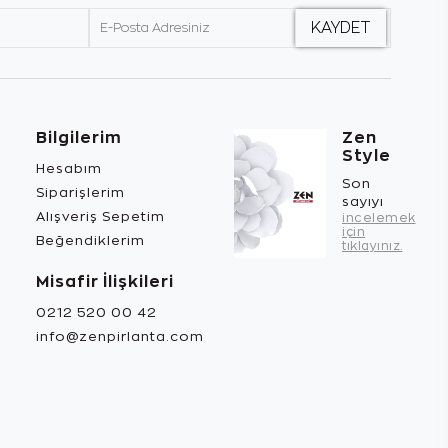
Bilgilerim
Zen
Style
Hesabım
Son
Siparişlerim
sayıyı
Alışveriş Sepetim
incelemek
için
Beğendiklerim
tıklayınız.
Misafir İlişkileri
0212 520 00 42
info@zenpirlanta.com