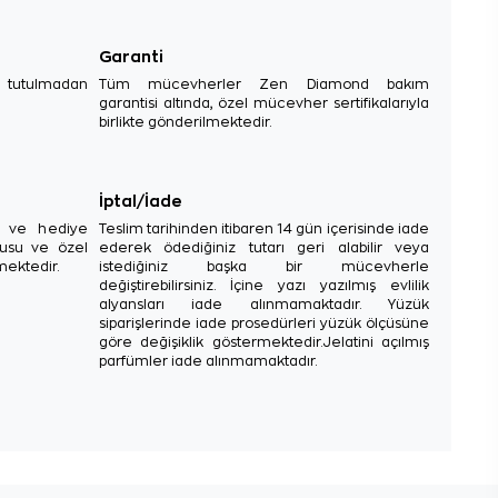
Garanti
e tutulmadan
Tüm mücevherler Zen Diamond bakım
garantisi altında, özel mücevher sertifikalarıyla
birlikte gönderilmektedir.
İptal/İade
sı ve hediye
Teslim tarihinden itibaren 14 gün içerisinde iade
tusu ve özel
ederek ödediğiniz tutarı geri alabilir veya
mektedir.
istediğiniz başka bir mücevherle
değiştirebilirsiniz. İçine yazı yazılmış evlilik
alyansları iade alınmamaktadır. Yüzük
siparişlerinde iade prosedürleri yüzük ölçüsüne
göre değişiklik göstermektedir.Jelatini açılmış
parfümler iade alınmamaktadır.