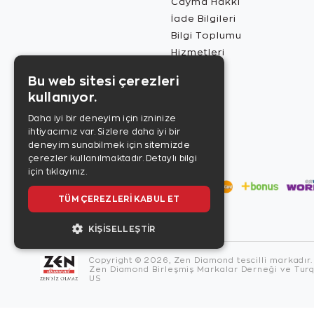
Cayma Hakkı
İade Bilgileri
Bilgi Toplumu
Hizmetleri
Bu web sitesi çerezleri
kullanıyor.
Daha iyi bir deneyim için izninize
ihtiyacımız var. Sizlere daha iyi bir
deneyim sunabilmek için sitemizde
çerezler kullanılmaktadır.
Detaylı bilgi
için tıklayınız.
TÜM ÇEREZLERI KABUL ET
KIŞISELLEŞTIR
Copyright © 2026, Zen Diamond tescilli markadır.
Zen Diamond Birleşmiş Markalar Derneği ve Turqu
US