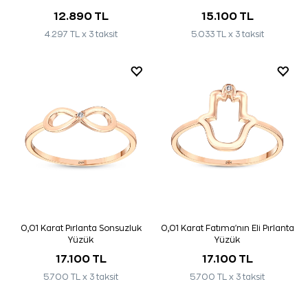
12.890 TL
15.100 TL
4.297 TL x 3 taksit
5.033 TL x 3 taksit
0,01 Karat Pırlanta Sonsuzluk
0,01 Karat Fatıma'nın Eli Pırlanta
Yüzük
Yüzük
17.100 TL
17.100 TL
5.700 TL x 3 taksit
5.700 TL x 3 taksit