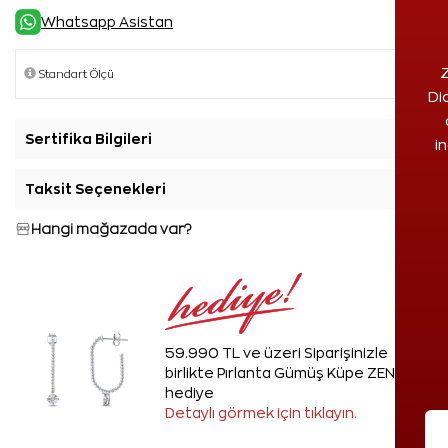
Whatsapp Asistan
Z
Di
Sertifika Bilgileri
+
i
Taksit Seçenekleri
+
Hangi mağazada var?
59.990 TL ve üzeri Siparişinizle
birlikte Pırlanta Gümüş Küpe ZEN'den
hediye
Detaylı görmek için tıklayın.