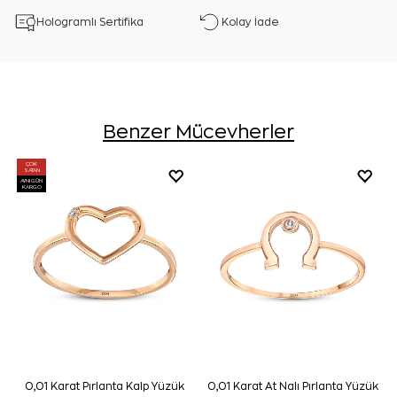
Hologramlı Sertifika
Kolay İade
Benzer Mücevherler
ÇOK
SATAN
AYNI GÜN
KARGO
0,01 Karat Pırlanta Kalp Yüzük
0,01 Karat At Nalı Pırlanta Yüzük