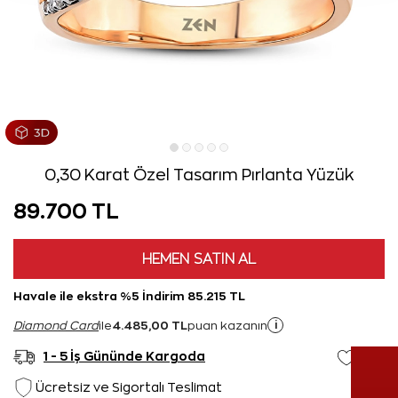
0,30 Karat Özel Tasarım Pırlanta Yüzük
89.700 TL
HEMEN SATIN AL
Havale ile ekstra %5 İndirim 85.215 TL
4.485,00 TL
i
Diamond Card
ile
puan kazanın
1 - 5 İş Gününde Kargoda
Ücretsiz ve Sigortalı Teslimat