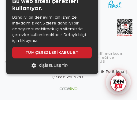
Bu web sitesi çerezleri
kullanıyor.
Daha iyi bir deneyim için izninize
ihtiyacımız var. Sizlere daha iyi bir
deneyim sunabilmek için sitemizde
çerezler kullanılmaktadır.
Detaylı bilgi
için tıklayınız.
TÜM ÇEREZLERI KABUL ET
Copyright © 2026, Zen Diamond tescilli markadır.
Zen Diamond Birleşmiş Markalar Derneği ve
Turquality Destek Programı üyesidir. US
KIŞISELLEŞTIR
Kullanım Şartları
Gizlilik İlkeleri
Güvenlik Politikası
Çerez Politikası