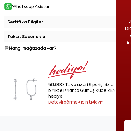
Whatsapp Asistan
Z
Sertifika Bilgileri
+
Di
Taksit Seçenekleri
+
i
Hangi mağazada var?
59.990 TL ve üzeri Siparişinizle
birlikte Pırlanta Gümüş Küpe ZEN'den
hediye
Detaylı görmek için tıklayın.