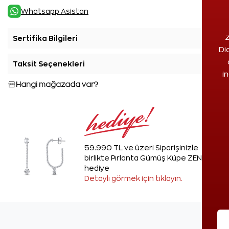
Whatsapp Asistan
Z
Sertifika Bilgileri
+
Di
Taksit Seçenekleri
+
i
Hangi mağazada var?
59.990 TL ve üzeri Siparişinizle
birlikte Pırlanta Gümüş Küpe ZEN'den
hediye
Detaylı görmek için tıklayın.