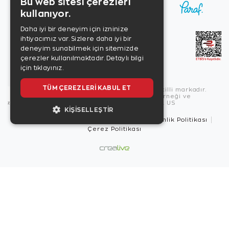
Bu web sitesi çerezleri
kullanıyor.
Daha iyi bir deneyim için izninize
ihtiyacımız var. Sizlere daha iyi bir
deneyim sunabilmek için sitemizde
çerezler kullanılmaktadır.
Detaylı bilgi
için tıklayınız.
TÜM ÇEREZLERI KABUL ET
Copyright © 2026, Zen Diamond tescilli markadır.
Zen Diamond Birleşmiş Markalar Derneği ve
Turquality Destek Programı üyesidir. US
KIŞISELLEŞTIR
Kullanım Şartları
Gizlilik İlkeleri
Güvenlik Politikası
Çerez Politikası