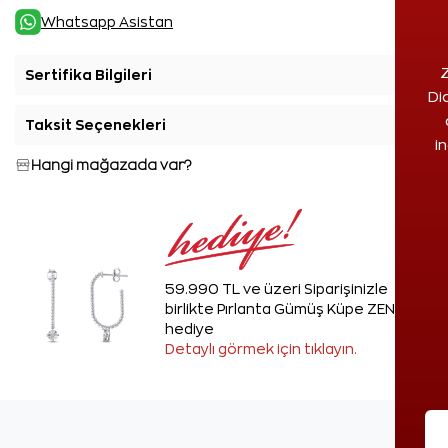
Whatsapp Asistan
Z
Sertifika Bilgileri
+
Di
Taksit Seçenekleri
+
i
Hangi mağazada var?
59.990 TL ve üzeri Siparişinizle
birlikte Pırlanta Gümüş Küpe ZEN'den
hediye
Detaylı görmek için tıklayın.