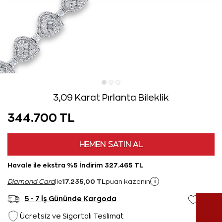
3,09 Karat Pırlanta Bileklik
344.700 TL
HEMEN SATIN AL
Havale ile ekstra %5 İndirim 327.465 TL
17.235,00 TL
i
Diamond Card
ile
puan kazanın
5 - 7 İş Gününde Kargoda
Ücretsiz ve Sigortalı Teslimat