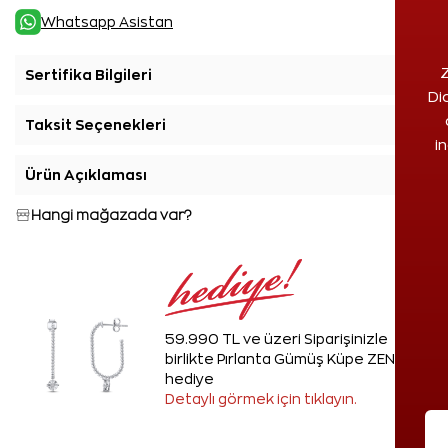
Whatsapp Asistan
Z
Sertifika Bilgileri
+
Di
Taksit Seçenekleri
+
i
Ürün Açıklaması
+
Hangi mağazada var?
59.990 TL ve üzeri Siparişinizle
birlikte Pırlanta Gümüş Küpe ZEN'den
hediye
Detaylı görmek için tıklayın.