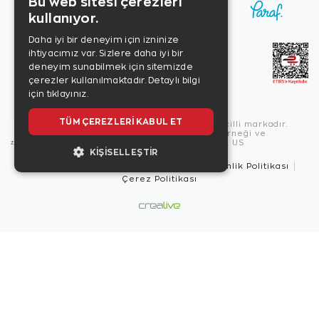
Bu web sitesi çerezleri
kullanıyor.
Daha iyi bir deneyim için izninize
ihtiyacımız var. Sizlere daha iyi bir
deneyim sunabilmek için sitemizde
çerezler kullanılmaktadır.
Detaylı bilgi
için tıklayınız.
TÜM ÇEREZLERI KABUL ET
Copyright © 2026, Zen Diamond tescilli markadır.
Zen Diamond Birleşmiş Markalar Derneği ve
Turquality Destek Programı üyesidir. US
KIŞISELLEŞTIR
Kullanım Şartları
Gizlilik İlkeleri
Güvenlik Politikası
Çerez Politikası