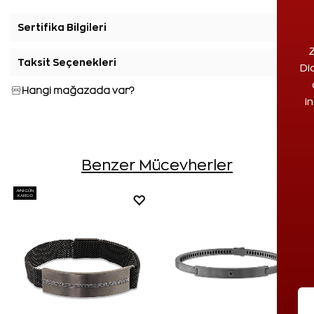
Sertifika Bilgileri
+
Z
Taksit Seçenekleri
+
Di
Hangi mağazada var?
i
Benzer Mücevherler
AYNI GÜN
KARGO