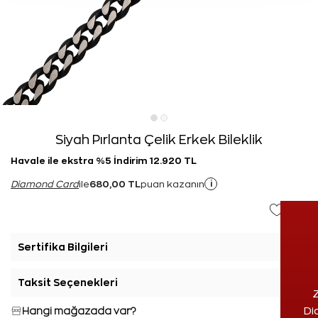
Siyah Pırlanta Çelik Erkek Bileklik
Havale ile ekstra %5 İndirim 12.920 TL
680,00 TL
i
Diamond Card
ile
puan kazanın
Sertifika Bilgileri
+
Taksit Seçenekleri
+
Z
Hangi mağazada var?
Di