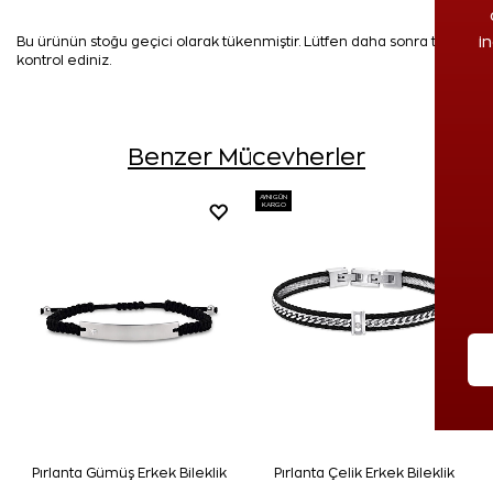
i
Bu ürünün stoğu geçici olarak tükenmiştir. Lütfen daha sonra tekrar
kontrol ediniz.
Benzer Mücevherler
AYNI GÜN
KARGO
Pırlanta Gümüş Erkek Bileklik
Pırlanta Çelik Erkek Bileklik