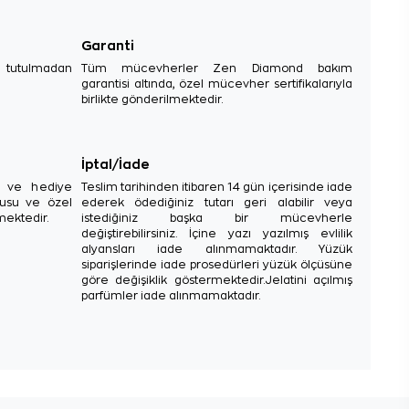
Garanti
e tutulmadan
Tüm mücevherler Zen Diamond bakım
garantisi altında, özel mücevher sertifikalarıyla
birlikte gönderilmektedir.
İptal/İade
sı ve hediye
Teslim tarihinden itibaren 14 gün içerisinde iade
tusu ve özel
ederek ödediğiniz tutarı geri alabilir veya
mektedir.
istediğiniz başka bir mücevherle
değiştirebilirsiniz. İçine yazı yazılmış evlilik
alyansları iade alınmamaktadır. Yüzük
siparişlerinde iade prosedürleri yüzük ölçüsüne
göre değişiklik göstermektedir.Jelatini açılmış
parfümler iade alınmamaktadır.