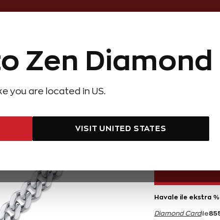
Online Özel 14 Gün Kayıpsız İade
o Zen Diamond
Hediye Önerileri
Evlilik Teklifi
Setler
Özel Ko
olyeler
Pırlanta Küpeler
Pırlanta Bileklikler
Zen Alyans
Forever
ike you are located in US.
 Gümüş Erkek Bileklik
Pırlan
VISIT UNITED STATES
17.100 TL
Havale ile ekstra %
85
Diamond Card
ile