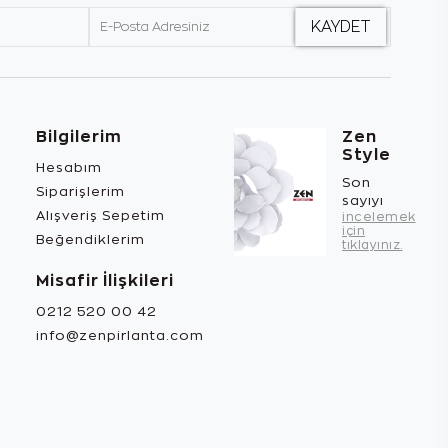
Bilgilerim
Zen
Style
Hesabım
Son
Siparişlerim
sayıyı
Alışveriş Sepetim
incelemek
için
Beğendiklerim
tıklayınız.
Misafir İlişkileri
0212 520 00 42
info@zenpirlanta.com