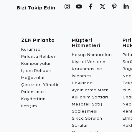
Bizi Takip Edin
ZEN Pırlanta
Müşteri
Pır
Hizmetleri
Ha
Kurumsal
Hesap Numaraları
Pırl
Pırlanta Rehberi
Kişisel Verilerin
Ser
Kampanyalar
Korunması ve
Bage
İşlem Rehberi
İşlenmesi
Ned
Mağazalar
Hakkında
Tekt
Çerezleri Yönetin
Aydınlatma Metni
Yüz
Pırlantanızı
Kullanım Şartları
Char
Kaydettirin
Mesafeli Satış
Ned
İletişim
Sözleşmesi
Renk
Sıkça Sorulan
Elma
Sorular
Hak