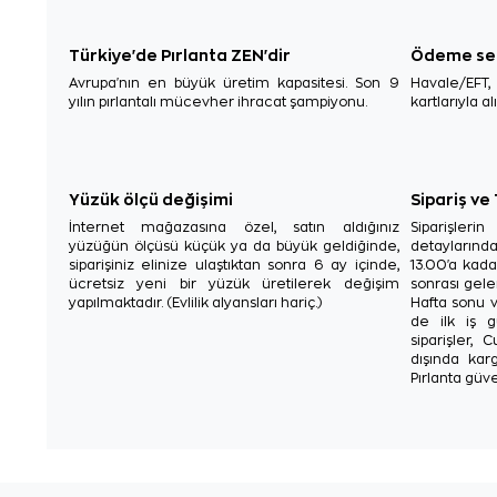
Türkiye'de Pırlanta ZEN'dir
Ödeme se
Avrupa'nın en büyük üretim kapasitesi. Son 9
Havale/EFT
yılın pırlantalı mücevher ihracat şampiyonu.
kartlarıyla al
Yüzük ölçü değişimi
Sipariş ve
İnternet mağazasına özel, satın aldığınız
Siparişler
yüzüğün ölçüsü küçük ya da büyük geldiğinde,
detaylarınd
siparişiniz elinize ulaştıktan sonra 6 ay içinde,
13.00'a kada
ücretsiz yeni bir yüzük üretilerek değişim
sonrası gelen
yapılmaktadır. (Evlilik alyansları hariç.)
Hafta sonu v
de ilk iş g
siparişler, 
dışında karg
Pırlanta güve