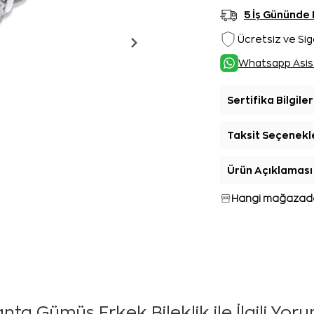
5 İş Gününde
Ücretsiz ve Sig
Whatsapp Asis
Sertifika Bilgiler
Taksit Seçenekl
Ürün Açıklaması
Hangi mağazada
anta Gümüş Erkek Bileklik ile İlgili Yor