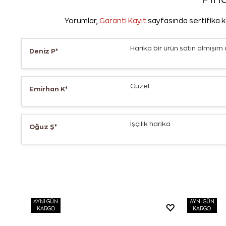
Yorumlar,
Garanti Kayıt
sayfasında sertifika k
Harika bir ürün satın almış
Deniz P*
Guzel
Emirhan K*
İşçilik harika
Oğuz Ş*
AYNI GÜN
AYNI GÜN
KARGO
KARGO