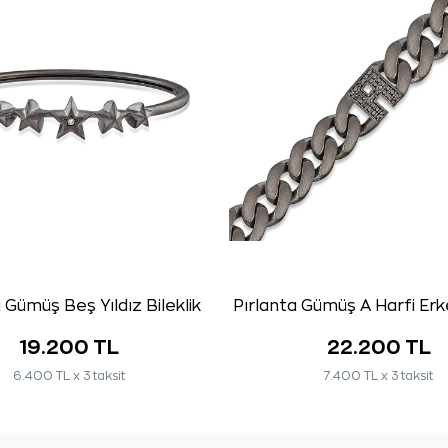
 Gümüş Beş Yıldız Bileklik
Pırlanta Gümüş A Harfi Erke
19.200 TL
22.200 TL
6.400 TL x 3 taksit
7.400 TL x 3 taksit