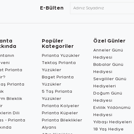
E-Bülten
lanta
Popüler
Özel Günler
kkında
Kategoriler
Anneler Günü
antanın
Pırlanta Yüzükler
Hediyesi
üveni
Tektaş Pırlanta
Babalar Günü
t Pırlanta
Yüzükler
Hediyesi
ir?
Baget Pırlanta
Sevgililer Günü
aş Pırlanta
Yüzükler
Hediyeleri
ük
5 Taş Pırlanta
Doğum Günü
m Bileklik
Yüzükler
Hediyesi
ir
Pırlanta Kolyeler
Evlilik Yıldönümü
lerin Dili
Pırlanta Küpeler
Hediyesi
s - Pırlanta
Pırlanta Bileklikler
Yılbaşı Hediyeleri
kında
Alyans
18 Yaş Hediye