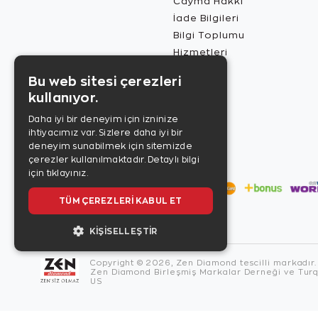
Cayma Hakkı
İade Bilgileri
Bilgi Toplumu
Hizmetleri
Bu web sitesi çerezleri
kullanıyor.
Daha iyi bir deneyim için izninize
ihtiyacımız var. Sizlere daha iyi bir
deneyim sunabilmek için sitemizde
çerezler kullanılmaktadır.
Detaylı bilgi
için tıklayınız.
TÜM ÇEREZLERI KABUL ET
KIŞISELLEŞTIR
Copyright © 2026, Zen Diamond tescilli markadır.
Zen Diamond Birleşmiş Markalar Derneği ve Turqu
US