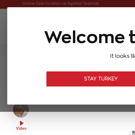
Online Özel Ücretsiz ve Sigortalı Teslimat
Welcome t
FIRSATLAR
Aynı Gün Kargo
Çok Satanlar
Baget Pırlantalar
Pırlanta Yüzükler
Pırlanta K
It looks l
ANASAYFA
Zen Erkek Koleksiyonu
Erkek Bileklikleri
Pırlanta
STAY TURKEY