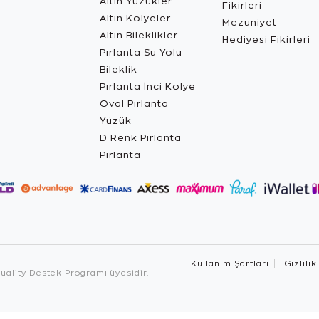
Altın Yüzükler
Fikirleri
Altın Kolyeler
Mezuniyet
Altın Bileklikler
Hediyesi Fikirleri
Pırlanta Su Yolu
Bileklik
Pırlanta İnci Kolye
Oval Pırlanta
Yüzük
D Renk Pırlanta
Pırlanta
Kullanım Şartları
Gizlilik
ality Destek Programı üyesidir.