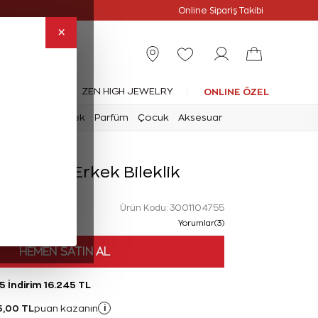
Online Özel
Online Sipariş Takibi
×
leksiyonlar
ZEN HIGH JEWELRY
ONLINE ÖZEL
mark
Saat
Erkek
Parfüm
Çocuk
Aksesuar
ta Gümüş Erkek Bileklik
Ürün Kodu: 3001104755
Yorumlar(3)
HEMEN SATIN AL
5 İndirim 16.245 TL
5,00 TL
i
puan kazanın