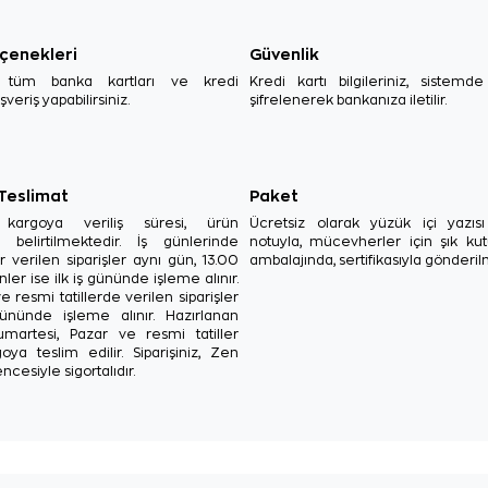
çenekleri
Güvenlik
, tüm banka kartları ve kredi
Kredi kartı bilgileriniz, sistemd
ışveriş yapabilirsiniz.
şifrelenerek bankanıza iletilir.
 Teslimat
Paket
in kargoya veriliş süresi, ürün
Ücretsiz olarak yüzük içi yazı
a belirtilmektedir. İş günlerinde
notuyla, mücevherler için şık ku
r verilen siparişler aynı gün, 13.00
ambalajında, sertifikasıyla gönderil
ler ise ilk iş gününde işleme alınır.
e resmi tatillerde verilen siparişler
ününde işleme alınır. Hazırlanan
Cumartesi, Pazar ve resmi tatiller
oya teslim edilir. Siparişiniz, Zen
ncesiyle sigortalıdır.