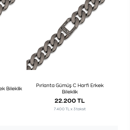
Pırlanta Gümüş C Harfi Erkek
k Bileklik
Bileklik
22.200 TL
7.400 TL x 3 taksit