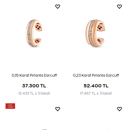
0,15 Karat Pırlanta Earcuff
0,23 Karat Pırlanta Earcuff
37.300 TL
52.400 TL
12.433 TL x 3 taksit
17.467 TL x 3 taksit
ÇOK
SATAN