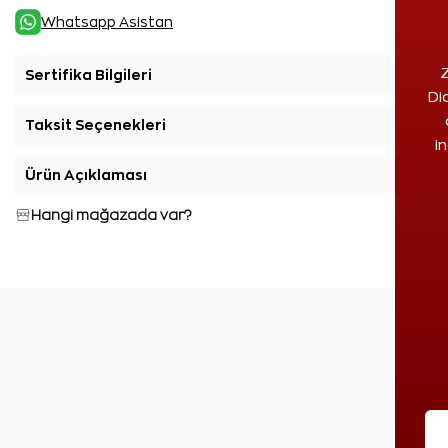
Whatsapp Asistan
Z
Sertifika Bilgileri
+
Di
Taksit Seçenekleri
+
i
Ürün Açıklaması
+
Hangi mağazada var?