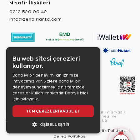
Misafir İlişkileri
0212 520 00 42
info@zenpirlanta.com
Bu web sitesi çerezleri
kullanıyor.
Daha iyi bir deneyim için izninize
ihtiyacımız var. Sizlere daha iyi bir
deneyim sunabilmek için sitemizde
çerezler kullanılmaktadır.
Detaylı bilgi
için tıklayınız.
TÜM ÇEREZLERI KABUL ET
Copyright © 2026, Zen Diamond tescilli markadır.
Zen Diamond Birleşmiş Markalar Derneği ve
Turquality Destek Programı üyesidir. US
KIŞISELLEŞTIR
Kullanım Şartları
Gizlilik İlkeleri
Güvenlik Politikası
Çerez Politikası