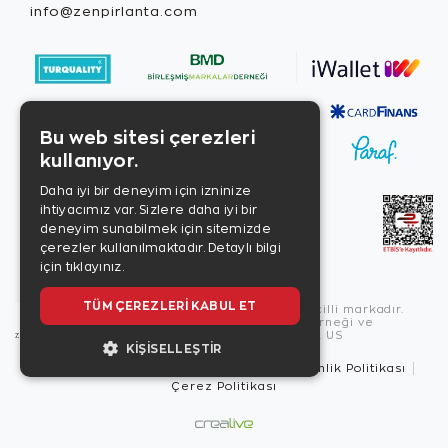
info@zenpirlanta.com
Bu web sitesi çerezleri
kullanıyor.
Daha iyi bir deneyim için izninize
ihtiyacımız var. Sizlere daha iyi bir
deneyim sunabilmek için sitemizde
çerezler kullanılmaktadır.
Detaylı bilgi
için tıklayınız.
TÜM ÇEREZLERI KABUL ET
Copyright © 2026, Zen Diamond tescilli markadır.
Zen Diamond Birleşmiş Markalar Derneği ve
Turquality Destek Programı üyesidir. US
KIŞISELLEŞTIR
Kullanım Şartları
Gizlilik İlkeleri
Güvenlik Politikası
Çerez Politikası