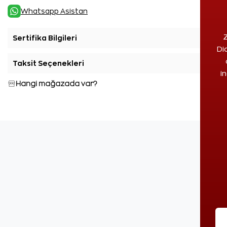
Whatsapp Asistan
Z
Sertifika Bilgileri
+
Di
Taksit Seçenekleri
+
i
Hangi mağazada var?