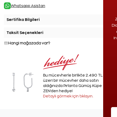
Whatsapp Asistan
Z
Sertifika Bilgileri
+
Di
Taksit Seçenekleri
+
i
Hangi mağazada var?
Bu mücevherle birlikte 2.490 TL ve
üzeri bir mücevher daha satın
aldığınızda Pırlanta Gümüş Küpe
ZEN'den hediye!
Detaylı görmek için tıklayın.