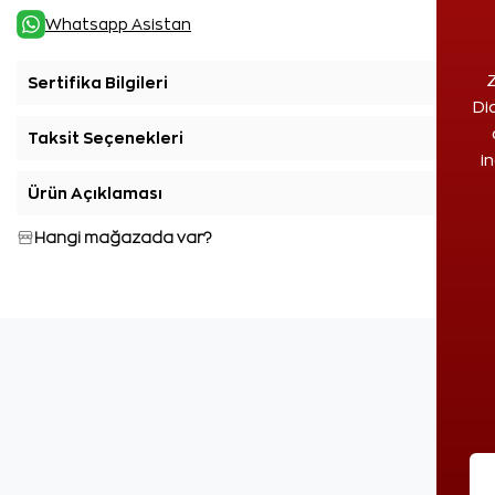
Whatsapp Asistan
Z
Sertifika Bilgileri
+
Di
Taksit Seçenekleri
+
i
Ürün Açıklaması
+
Hangi mağazada var?