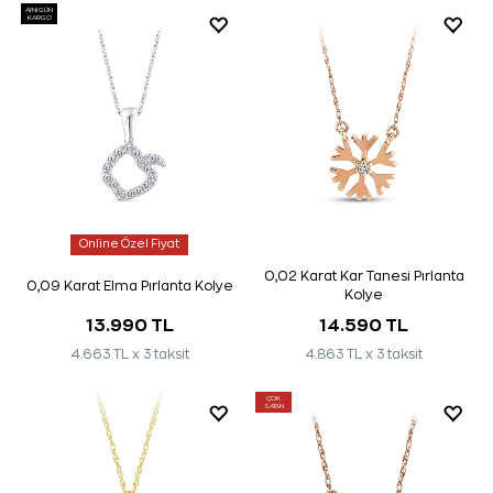
AYNI GÜN
KARGO
Online Özel Fiyat
0,02 Karat Kar Tanesi Pırlanta
0,09 Karat Elma Pırlanta Kolye
Kolye
13.990 TL
14.590 TL
4.663 TL x 3 taksit
4.863 TL x 3 taksit
ÇOK
SATAN