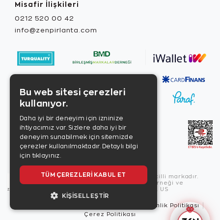
Misafir İlişkileri
0212 520 00 42
info@zenpirlanta.com
Bu web sitesi çerezleri
kullanıyor.
Daha iyi bir deneyim için izninize
ihtiyacımız var. Sizlere daha iyi bir
deneyim sunabilmek için sitemizde
çerezler kullanılmaktadır.
Detaylı bilgi
için tıklayınız.
TÜM ÇEREZLERI KABUL ET
Copyright © 2026, Zen Diamond tescilli markadır.
Zen Diamond Birleşmiş Markalar Derneği ve
Turquality Destek Programı üyesidir. US
KIŞISELLEŞTIR
Kullanım Şartları
Gizlilik İlkeleri
Güvenlik Politikası
Çerez Politikası