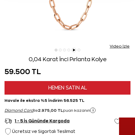
Video İzle
0,04 Karat İnci Pırlanta Kolye
59.500 TL
HEMEN SATIN AL
Havale ile ekstra %5 İndirim 56.525 TL
2.975,00 TL
i
Diamond Card
ile
puan kazanın
1 - 5 İş Gününde Kargoda
Ücretsiz ve Sigortalı Teslimat