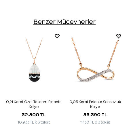
Benzer Mücevherler
0,21 Karat Özel Tasarım Pırlanta
0,03 Karat Pırlanta Sonsuzluk
Kolye
Kolye
32.800 TL
33.390 TL
10.933 TL x 3 taksit
11.130 TL x 3 taksit