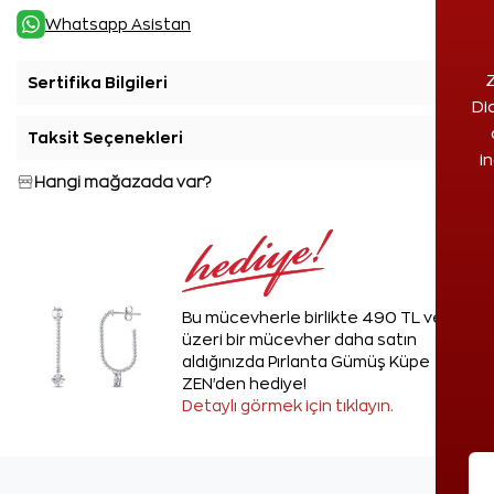
Whatsapp Asistan
Z
Sertifika Bilgileri
+
Di
Taksit Seçenekleri
+
i
Hangi mağazada var?
Bu mücevherle birlikte 490 TL ve
üzeri bir mücevher daha satın
aldığınızda Pırlanta Gümüş Küpe
ZEN'den hediye!
Detaylı görmek için tıklayın.