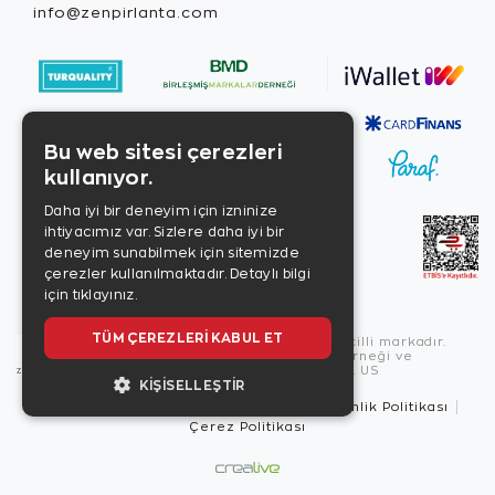
info@zenpirlanta.com
Bu web sitesi çerezleri
kullanıyor.
Daha iyi bir deneyim için izninize
ihtiyacımız var. Sizlere daha iyi bir
deneyim sunabilmek için sitemizde
çerezler kullanılmaktadır.
Detaylı bilgi
için tıklayınız.
TÜM ÇEREZLERI KABUL ET
Copyright © 2026, Zen Diamond tescilli markadır.
Zen Diamond Birleşmiş Markalar Derneği ve
Turquality Destek Programı üyesidir. US
KIŞISELLEŞTIR
Kullanım Şartları
Gizlilik İlkeleri
Güvenlik Politikası
Çerez Politikası